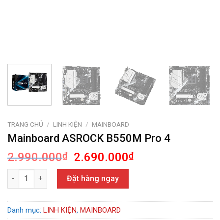
TRANG CHỦ
/
LINH KIỆN
/
MAINBOARD
Mainboard ASROCK B550M Pro 4
Giá
Giá
2.990.000
₫
2.690.000
₫
gốc
hiện
Mainboard ASROCK B550M Pro 4 số lượng
là:
tại
Đặt hàng ngay
2.990.000₫.
là:
2.690.000₫.
Danh mục:
LINH KIỆN
,
MAINBOARD