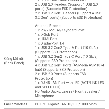
1 x Front Panel Audio Connector
2 x USB 2.0 Headers (Support 4 USB 2.0
ports) (Supports ESD Protection)
2 x USB 3.2 Gen1 Headers (Support 4 USB
3.2 Gen1 ports) (Supports ESD Protection)
Antenna Bracket
1 x PS/2 Mouse/Keyboard Port
1 x D-Sub Port
1 x HDMI Port
1 x DisplayPort 1.4
1 x USB 3.2 Gen2 Type-A Port (10 Gb/s)
(Supports ESD Protection)
1 x USB 3.2 Gen2 Type-C Port (10 Gb/s)
Cổng kết nối
(Supports ESD Protection)
(Back Panel)
4 x USB 3.2 Gen1 Ports (ASMedia ASM1074
hub) (Supports ESD Protection)
2 x USB 2.0 Ports (Supports ESD
Protection)
1 x RJ-45 LAN Port with LED (ACT/LINK LED
and SPEED LED)
HD Audio Jacks: Line in / Front Speaker /
Microphone
LAN / Wireless
PCIE x1 Gigabit LAN 10/100/1000 Mb/s