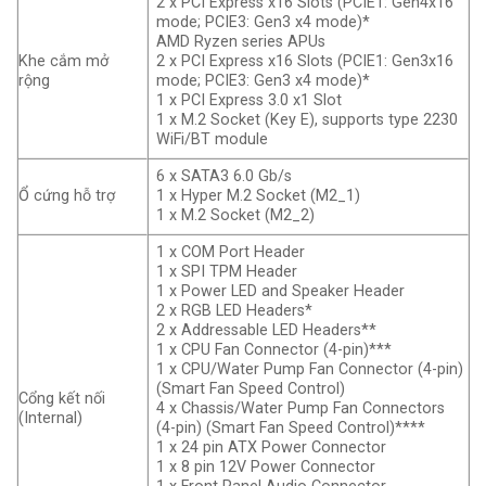
2 x PCI Express x16 Slots (PCIE1: Gen4x16
mode; PCIE3: Gen3 x4 mode)*
AMD Ryzen series APUs
Khe cắm mở
2 x PCI Express x16 Slots (PCIE1: Gen3x16
rộng
mode; PCIE3: Gen3 x4 mode)*
1 x PCI Express 3.0 x1 Slot
1 x M.2 Socket (Key E), supports type 2230
WiFi/BT module
6 x SATA3 6.0 Gb/s
Ổ cứng hỗ trợ
1 x Hyper M.2 Socket (M2_1)
1 x M.2 Socket (M2_2)
1 x COM Port Header
1 x SPI TPM Header
1 x Power LED and Speaker Header
2 x RGB LED Headers*
2 x Addressable LED Headers**
1 x CPU Fan Connector (4-pin)***
1 x CPU/Water Pump Fan Connector (4-pin)
(Smart Fan Speed Control)
Cổng kết nối
4 x Chassis/Water Pump Fan Connectors
(Internal)
(4-pin) (Smart Fan Speed Control)****
1 x 24 pin ATX Power Connector
1 x 8 pin 12V Power Connector