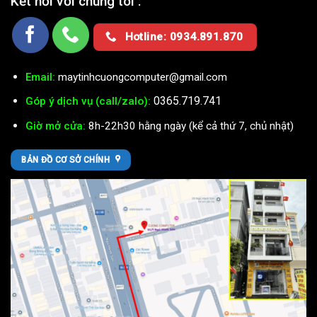
Kết nối với chúng tôi :
Hotline: 0934.891.870
Email:
maytinhcuongcomputer@gmail.com
0365.719.741
Góp ý dịch vụ (call/zalo):
Giờ mở cửa:
8h-22h30 hằng ngày (kể cả thứ 7, chủ nhật)
BẢN ĐỒ CƠ SỞ CHÍNH