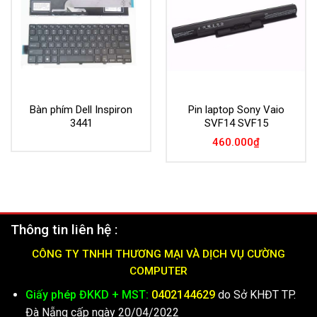
Bàn phím Dell Inspiron
Pin laptop Sony Vaio
3441
SVF14 SVF15
460.000
₫
Thông tin liên hệ :
CÔNG TY TNHH THƯƠNG MẠI VÀ DỊCH VỤ CƯỜNG
COMPUTER
Giấy phép ĐKKD + MST:
0402144629
do Sở KHĐT TP.
Đà Nẵng cấp ngày 20/04/2022