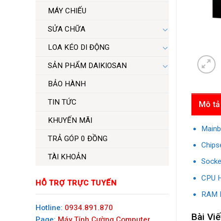
MÁY CHIẾU
SỬA CHỮA
LOA KÉO DI ĐỘNG
SẢN PHẨM DAIKIOSAN
BẢO HÀNH
TIN TỨC
Mô tả
KHUYẾN MÃI
Mainb
TRẢ GÓP 0 ĐỒNG
Chips
TÀI KHOẢN
Socke
CPU H
HỖ TRỢ TRỰC TUYẾN
RAM H
Hotline:
0934.891.870
Bài Viế
Page:
Máy Tính Cường Computer