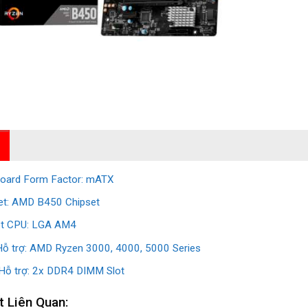
oard Form Factor: mATX
et: AMD B450 Chipset
t CPU: LGA AM4
ỗ trợ: AMD Ryzen 3000, 4000, 5000 Series
ỗ trợ: 2x DDR4 DIMM Slot
t Liên Quan: