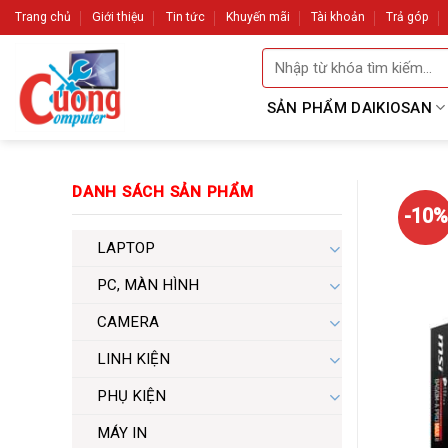
Skip
Trang chủ
Giới thiệu
Tin tức
Khuyến mãi
Tài khoản
Trả góp
to
Tìm
content
kiếm:
SẢN PHẨM DAIKIOSAN
DANH SÁCH SẢN PHẨM
-10%
LAPTOP
PC, MÀN HÌNH
CAMERA
LINH KIỆN
PHỤ KIỆN
MÁY IN