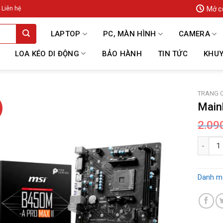
Mở c
Liên hệ
LAPTOP
PC, MÀN HÌNH
CAMERA
LOA KÉO DI ĐỘNG
BẢO HÀNH
TIN TỨC
KHUY
TRANG 
Main
2.09
Mainboa
Danh m