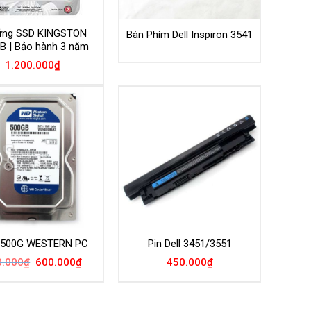
ứng SSD KINGSTON
Bàn Phím Dell Inspiron 3541
B | Bảo hành 3 năm
1.200.000
₫
 500G WESTERN PC
Pin Dell 3451/3551
Giá
Giá
0.000
₫
600.000
₫
450.000
₫
gốc
hiện
là:
tại
950.000₫.
là:
600.000₫.