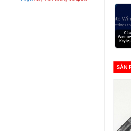
Các
Window
Key Mi
SẢN 