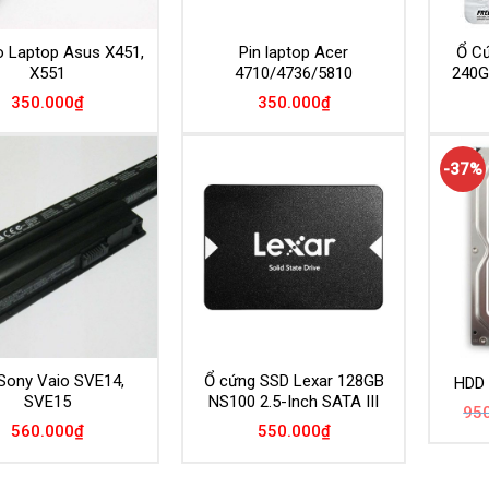
o Laptop Asus X451,
Pin laptop Acer
Ổ C
X551
4710/4736/5810
240G
350.000
₫
350.000
₫
-37%
 Sony Vaio SVE14,
Ổ cứng SSD Lexar 128GB
HDD
SVE15
NS100 2.5-Inch SATA III
95
560.000
₫
550.000
₫