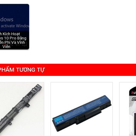
h Kích Hoạt
s 10 Pro Bằng
ễn Phí Và Vĩnh
Viễn
PHẨM TƯƠNG TỰ