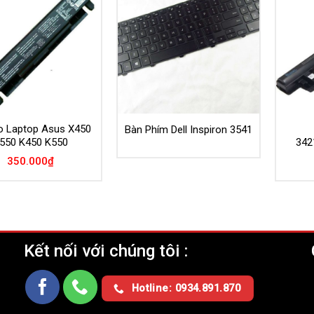
o Laptop Asus X450
Bàn Phím Dell Inspiron 3541
550 K450 K550
342
350.000
₫
Kết nối với chúng tôi :
Ụ
Hotline: 0934.891.870