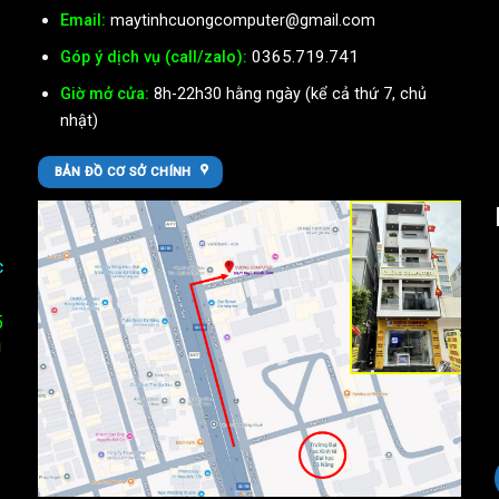
Email:
maytinhcuongcomputer@gmail.com
0365.719.741
Góp ý dịch vụ (call/zalo):
Giờ mở cửa:
8h-22h30 hằng ngày (kể cả thứ 7, chủ
nhật)
BẢN ĐỒ CƠ SỞ CHÍNH
c
5
U