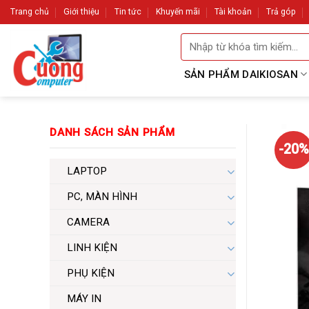
Skip
Trang chủ
Giới thiệu
Tin tức
Khuyến mãi
Tài khoản
Trả góp
to
Tìm
content
kiếm:
SẢN PHẨM DAIKIOSAN
DANH SÁCH SẢN PHẨM
-20%
LAPTOP
PC, MÀN HÌNH
CAMERA
LINH KIỆN
PHỤ KIỆN
MÁY IN