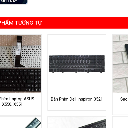
 MẸO NÀY…
PHẨM TƯƠNG TỰ
Phím Laptop ASUS
Bàn Phím Dell Inspiron 3521
Sạc
X550, X551