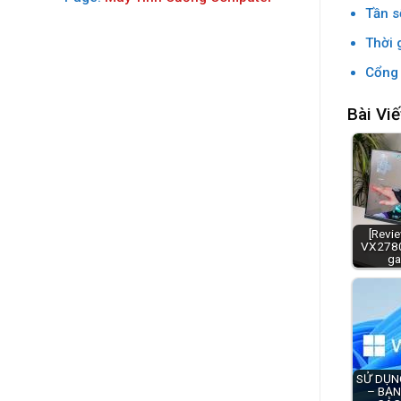
Tần s
Thời 
Cổng 
Bài Viế
[Revi
VX2780
ga
SỬ DỤN
– BẠN