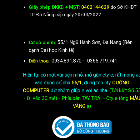
Giấy phép ĐKKD + MST:
0402144629
do Sở KHĐT
TP. Đà Nẵng cấp ngày 20/04/2022
-----------------------------------
55/1 Ngũ Hành Sơn, Đà Nẵng (Bên
Cơ sở chính:
cạnh Đại học Kinh tế)
0934.891.870
-
0365.719.741
Điện thoại:
Hiện tại có một vài tiệm nhỏ, mở gần cty e, rất mong a
vào đúng số nhà
55/1
, đúng tên cty
CƯỜNG
COMPUTER
đỡ nhầm giúp e với ac nha.
(Tới kiệt
Số 5
- Đi vào 20 mét - Phía bên TAY TRÁI - Cty e
tông
MÀ
VÀNG
ạ)