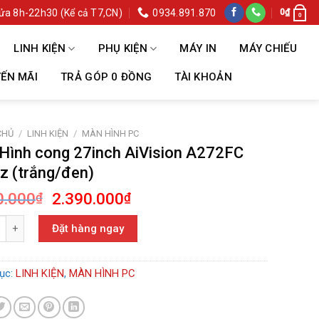
ửa 8h-22h30 (Kể cả T7,CN)
0934.891.870
0
₫
0
LINH KIỆN
PHỤ KIỆN
MÁY IN
MÁY CHIẾU
ẾN MÃI
TRẢ GÓP 0 ĐỒNG
TÀI KHOẢN
CHỦ
/
LINH KIỆN
/
MÀN HÌNH PC
Hình cong 27inch AiVision A272FC
z (trắng/đen)
Giá
Giá
0.000
2.390.000
₫
₫
gốc
hiện
h cong 27inch AiVision A272FC 100hz (trắng/đen) số lượng
là:
tại
Đặt hàng ngay
2.990.000₫.
là:
2.390.000₫.
ục:
LINH KIỆN
,
MÀN HÌNH PC