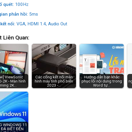
ố quét:
100Hz
gian phản hồi:
5ms
kết nối:
VGA, HDMI 1.4, Audio Out
t Liên Quan:
ew] ViewSonic
Các cổng kết nối màn
Hướng dẫn bạn khắc
-2K - Màn hình
hình máy tính phổ biến
phục lỗi nội dung trong
ng
ming 2K…
2023 -…
Word tự…
G WINDOWS 11
 ĐÃ BIẾT ĐẾN