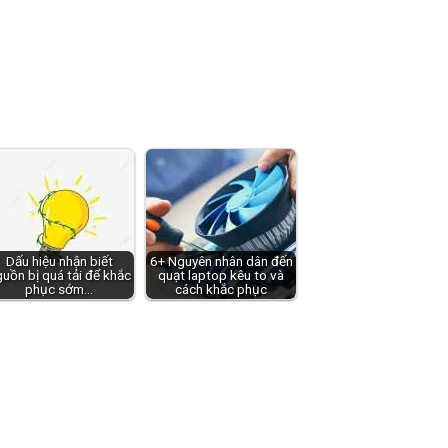
Dấu hiệu nhận biết
6+ Nguyên nhân dân đến
uồn bị quá tải để khắc
quạt laptop kêu to và
phục sớm…
cách khắc phục