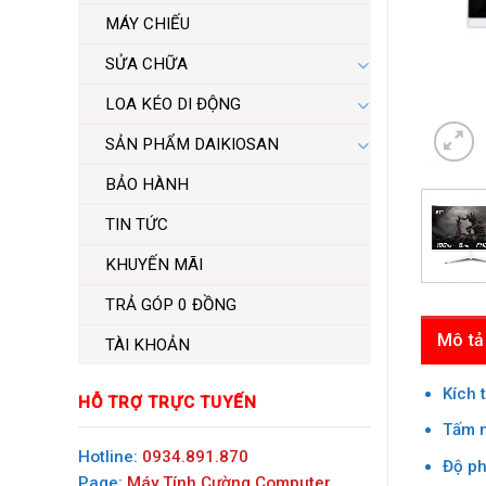
MÁY CHIẾU
SỬA CHỮA
LOA KÉO DI ĐỘNG
SẢN PHẨM DAIKIOSAN
BẢO HÀNH
TIN TỨC
KHUYẾN MÃI
TRẢ GÓP 0 ĐỒNG
Mô tả
TÀI KHOẢN
Kích 
HỖ TRỢ TRỰC TUYẾN
Tấm n
Hotline:
0934.891.870
Độ ph
Page:
Máy Tính Cường Computer