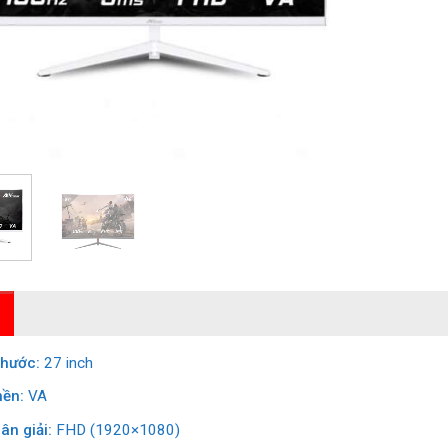
thước:
27 inch
ền:
VA
ân giải:
FHD (1920×1080)