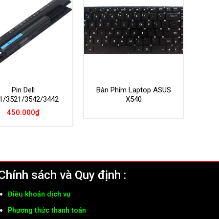
Pin Dell
Bàn Phím Laptop ASUS
1/3521/3542/3442
X540
450.000
₫
Chính sách và Quy định :
Điều khoản dịch vụ
Phương thức thanh toán