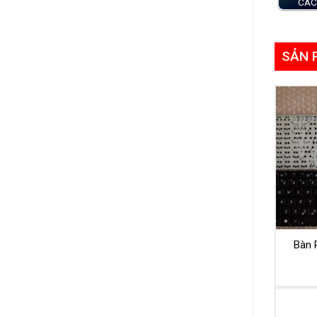
CÁC
SẢN 
Bàn 