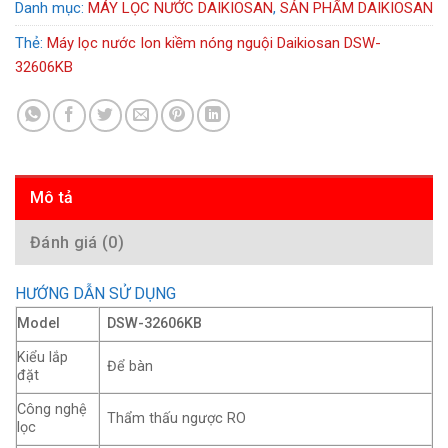
Danh mục:
MÁY LỌC NƯỚC DAIKIOSAN
,
SẢN PHẨM DAIKIOSAN
Thẻ:
Máy lọc nước Ion kiềm nóng nguội Daikiosan DSW-
32606KB
Mô tả
Đánh giá (0)
HƯỚNG DẪN SỬ DỤNG
Model
DSW-32606KB
Kiểu lắp
Để bàn
đặt
Công nghệ
Thẩm thấu ngược RO
lọc