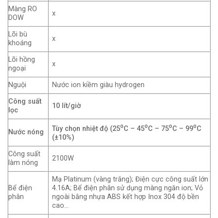
Màng RO
x
DOW
Lõi bù
x
khoáng
Lõi hồng
x
ngoại
Nguội
Nước ion kiềm giàu hydrogen
Công suất
10 lít/giờ
lọc
o
o
o
o
Tùy chọn nhiệt độ (25
C – 45
C – 75
C – 99
C
Nước nóng
(±10%)
Công suất
2100W
làm nóng
Mạ Platinum (vàng trắng); Điện cực công suất lớn
Bể điện
4.16A; Bể điện phân sử dụng màng ngăn ion; Vỏ
phân
ngoài bằng nhựa ABS kết hợp Inox 304 độ bền
cao…