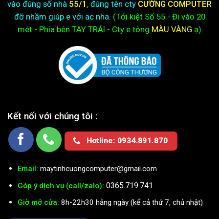
vào đúng số nhà
55/1
, đúng tên cty
CƯỜNG COMPUTER
đỡ nhầm giúp e với ac nha.
(Tới kiệt
Số 55 - Đi vào 20
mét - Phía bên TAY TRÁI - Cty e
tông
MÀU VÀNG
ạ)
Kết nối với chúng tôi :
Hotline: 0934.891.870
Email:
maytinhcuongcomputer@gmail.com
0365.719.741
Góp ý dịch vụ (call/zalo):
Giờ mở cửa:
8h-22h30 hằng ngày (kể cả thứ 7, chủ nhật)