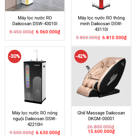
Máy lọc nước RO
Máy lọc nước RO thông
Daikiosan DSW-43010I
minh Daikiosan DSW-
43110I
Giá
Giá
8.450.000
₫
6.060.000
₫
gốc
hiện
Giá
Giá
9.850.000
₫
6.810.000
₫
là:
tại
gốc
hiện
8.450.000₫.
là:
là:
tại
6.060.000₫.
9.850.000₫.
là:
6.81
-30%
-42%
Máy lọc nước RO nóng
Ghế Massage Daikiosan
nguội Daikiosan DSW-
DKGM-00001
42210H
26.800.000
₫
Giá
Giá
15.600.000
₫
Giá
Giá
9.500.000
₫
6.630.000
₫
gốc
hiện
gốc
hiện