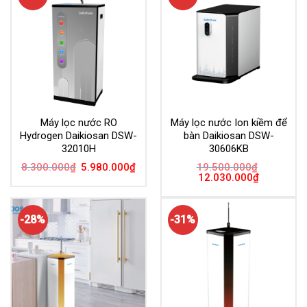
Máy lọc nước RO
Máy lọc nước Ion kiềm để
Hydrogen Daikiosan DSW-
bàn Daikiosan DSW-
32010H
30606KB
Giá
Giá
8.300.000
₫
5.980.000
₫
19.500.000
₫
gốc
hiện
Giá
Giá
12.030.000
₫
là:
tại
gốc
hiện
8.300.000₫.
là:
là:
tại
5.980.000₫.
19.500.000₫.
là:
12.030.000
-28%
-31%