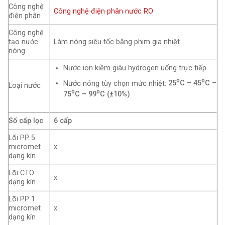
Công nghệ
Công nghệ điện phân nước RO
điện phân
Công nghệ
tạo nước
Làm nóng siêu tốc bằng phim gia nhiệt
nóng
Nước ion kiềm giàu hydrogen uống trực tiếp
o
o
Nước nóng tùy chọn mức nhiệt:
25
C – 45
C –
Loại nước
o
o
75
C – 99
C (±10%)
Số cấp lọc
6 cấp
Lõi PP 5
micromet
x
dạng kín
Lõi CTO
x
dạng kín
Lõi PP 1
micromet
x
dạng kín