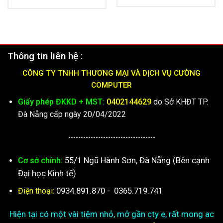
là:
tại
là:
tại
26.800.000₫.
là:
9.500.000₫.
là:
15.600.000
6.630.000₫.
Thông tin liên hệ :
CÔNG TY TNHH THƯƠNG MẠI VÀ DỊCH VỤ CƯỜNG
COMPUTER
Giấy phép ĐKKD + MST:
0402144629
do Sở KHĐT TP.
Đà Nẵng cấp ngày 20/04/2022
-----------------------------------
55/1 Ngũ Hành Sơn, Đà Nẵng (Bên cạnh
Cơ sở chính:
Đại học Kinh tế)
0934.891.870
-
0365.719.741
Điện thoại:
Hiện tại có một vài tiệm nhỏ, mở gần cty e, rất mong ac