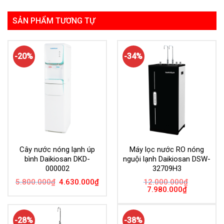
SẢN PHẨM TƯƠNG TỰ
-20%
-34%
Cây nước nóng lạnh úp
Máy lọc nước RO nóng
bình Daikiosan DKD-
nguội lạnh Daikiosan DSW-
000002
32709H3
Giá
Giá
5.800.000
₫
4.630.000
₫
12.000.000
₫
gốc
hiện
Giá
Giá
7.980.000
₫
là:
tại
gốc
hiện
5.800.000₫.
là:
là:
tại
4.630.000₫.
12.000.000₫.
là:
7.980.000₫.
-28%
-38%