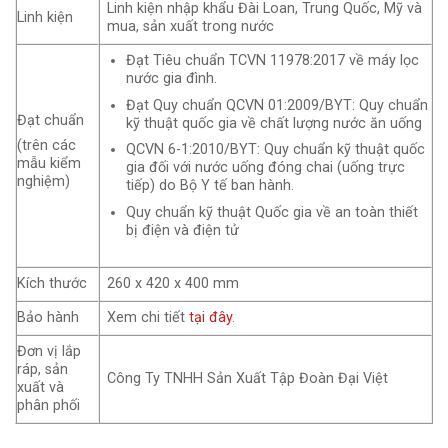
Linh kiện nhập khẩu Đài Loan, Trung Quốc, Mỹ và
Linh kiện
mua, sản xuất trong nước
Đạt Tiêu chuẩn TCVN 11978:2017 về máy lọc
nước gia đình.
Đạt Quy chuẩn QCVN 01:2009/BYT: Quy chuẩn
Đạt chuẩn
kỹ thuật quốc gia về chất lượng nước ăn uống
(trên các
QCVN 6-1:2010/BYT: Quy chuẩn kỹ thuật quốc
mẫu kiểm
gia đối với nước uống đóng chai (uống trực
nghiệm)
tiếp) do Bộ Y tế ban hành.
Quy chuẩn kỹ thuật Quốc gia về an toàn thiết
bị điện và điện tử
Kích thước
260 x 420 x 400 mm
Bảo hành
Xem chi tiết
tại đây
.
Đơn vị lắp
ráp, sản
Công Ty TNHH Sản Xuất Tập Đoàn Đại Việt
xuất và
phân phối