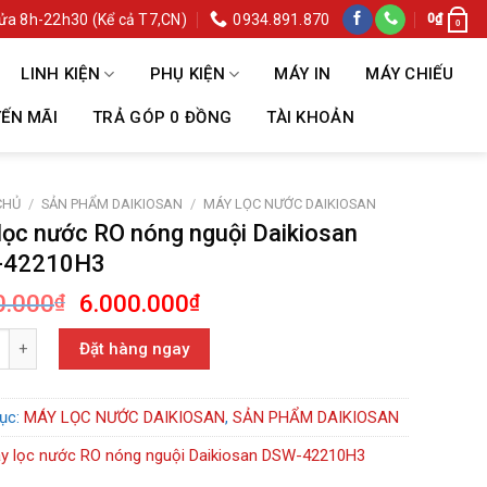
ửa 8h-22h30 (Kể cả T7,CN)
0934.891.870
0
₫
0
LINH KIỆN
PHỤ KIỆN
MÁY IN
MÁY CHIẾU
ẾN MÃI
TRẢ GÓP 0 ĐỒNG
TÀI KHOẢN
CHỦ
/
SẢN PHẨM DAIKIOSAN
/
MÁY LỌC NƯỚC DAIKIOSAN
lọc nước RO nóng nguội Daikiosan
-42210H3
Giá
Giá
0.000
6.000.000
₫
₫
gốc
hiện
 nước RO nóng nguội Daikiosan DSW-42210H3 số lượng
là:
tại
Đặt hàng ngay
8.350.000₫.
là:
6.000.000₫.
ục:
MÁY LỌC NƯỚC DAIKIOSAN
,
SẢN PHẨM DAIKIOSAN
y lọc nước RO nóng nguội Daikiosan DSW-42210H3