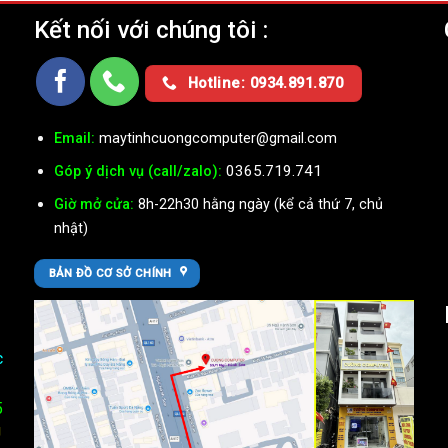
Kết nối với chúng tôi :
Ụ
Hotline: 0934.891.870
Email:
maytinhcuongcomputer@gmail.com
0365.719.741
Góp ý dịch vụ (call/zalo):
Giờ mở cửa:
8h-22h30 hằng ngày (kể cả thứ 7, chủ
nhật)
BẢN ĐỒ CƠ SỞ CHÍNH
c
5
U