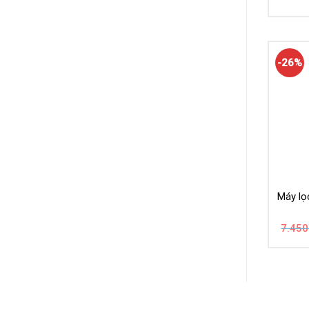
-26%
Máy lọ
7.450