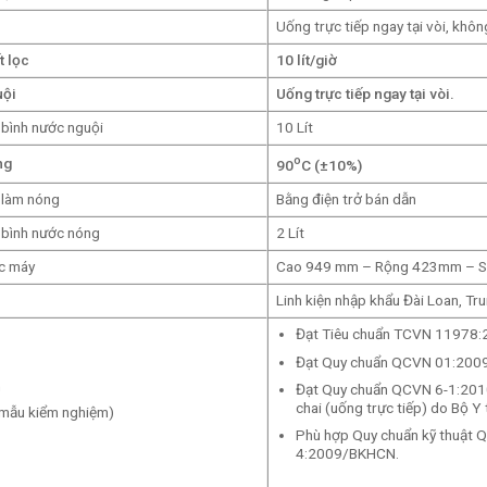
Uống trực tiếp ngay tại vòi, khôn
t lọc
10 lít/giờ
uội
Uống trực tiếp ngay tại vòi.
 bình nước nguội
10 Lít
o
ng
90
C (±10%)
 làm nóng
Bằng điện trở bán dẫn
 bình nước nóng
2 Lít
c máy
Cao 949 mm – Rộng 423mm – 
Linh kiện nhập khẩu Đài Loan, Tr
Đạt Tiêu chuẩn TCVN 11978:2
Đạt Quy chuẩn QCVN 01:2009/
n
Đạt Quy chuẩn QCVN 6-1:2010
chai (uống trực tiếp) do Bộ Y 
 mẫu kiểm nghiệm)
Phù hợp Quy chuẩn kỹ thuật
4:2009/BKHCN.