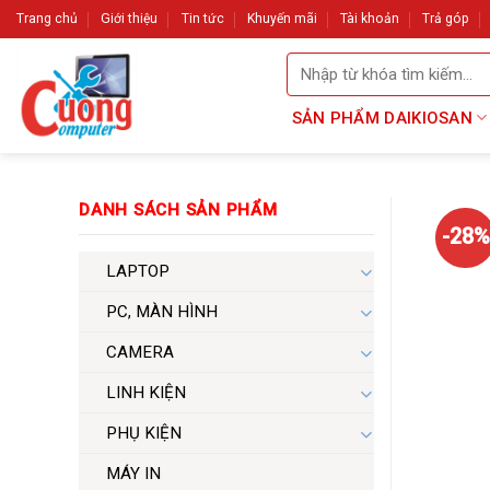
Skip
Trang chủ
Giới thiệu
Tin tức
Khuyến mãi
Tài khoản
Trả góp
to
Tìm
content
kiếm:
SẢN PHẨM DAIKIOSAN
DANH SÁCH SẢN PHẨM
-28%
LAPTOP
PC, MÀN HÌNH
CAMERA
LINH KIỆN
PHỤ KIỆN
MÁY IN