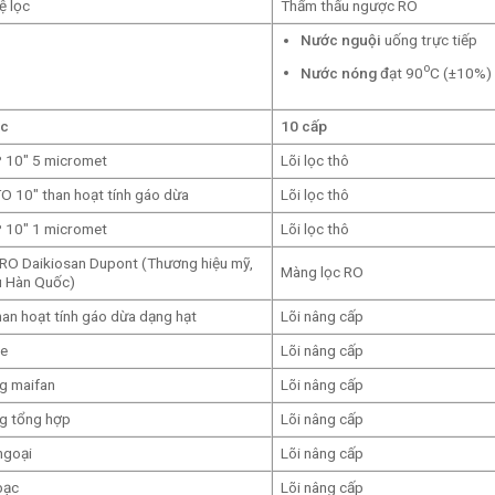
ệ lọc
Thẩm thấu ngược RO
Nước nguội
uống trực tiếp
o
Nước nóng
đạt 90
C (±10%)
ọc
10 cấp
P 10″ 5 micromet
Lõi lọc thô
TO 10″ than hoạt tính gáo dừa
Lõi lọc thô
P 10″ 1 micromet
Lõi lọc thô
RO Daikiosan Dupont (Thương hiệu mỹ,
Màng lọc RO
u Hàn Quốc)
han hoạt tính gáo dừa dạng hạt
Lõi nâng cấp
ne
Lõi nâng cấp
g maifan
Lõi nâng cấp
g tổng hợp
Lõi nâng cấp
ngoại
Lõi nâng cấp
bạc
Lõi nâng cấp