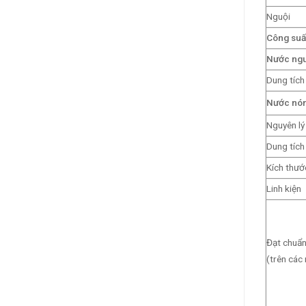
Nguội
Công suấ
Nước ng
Dung tích
Nước nó
Nguyên lý
Dung tích
Kích thướ
Linh kiện
Đạt chuẩ
(trên các