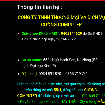
Thông tin liên hệ :
CÔNG TY TNHH THƯƠNG MẠI VÀ DỊCH V
CƯỜNG COMPUTER
Giấy phép ĐKKD + MST:
0402144629
do Sở KHĐT
TP. Đà Nẵng cấp ngày 20/04/2022
-----------------------------------
55/1 Ngũ Hành Sơn, Đà Nẵng (Bên
Cơ sở chính:
cạnh Đại học Kinh tế)
0934.891.870
-
0365.719.741
Điện thoại:
Hiện tại có một vài tiệm nhỏ, mở gần cty e, rất mong a
vào đúng số nhà
55/1
, đúng tên cty
CƯỜNG
COMPUTER
đỡ nhầm giúp e với ac nha.
(Tới kiệt
Số 5
- Đi vào 20 mét - Phía bên TAY TRÁI - Cty e
tông
MÀ