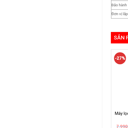
Bảo hành
Đơn vị lắ
SẢN 
-27%
Máy lọ
7.990