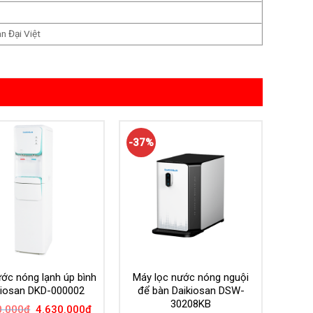
 Đại Việt
-37%
ớc nóng lạnh úp bình
Máy lọc nước nóng nguội
kiosan DKD-000002
để bàn Daikiosan DSW-
30208KB
Giá
Giá
0.000
₫
4.630.000
₫