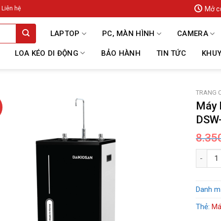
Mở c
Liên hệ
LAPTOP
PC, MÀN HÌNH
CAMERA
LOA KÉO DI ĐỘNG
BẢO HÀNH
TIN TỨC
KHUY
TRANG 
Máy 
DSW
8.35
Máy lọc
Danh m
Thẻ:
Má