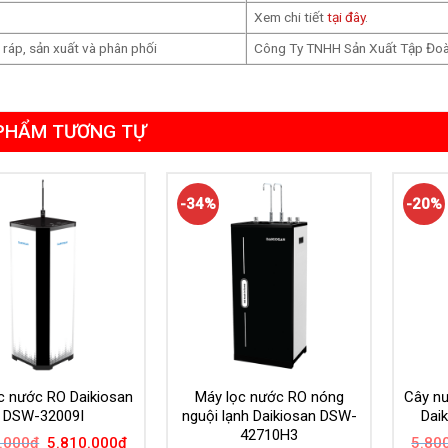
Xem chi tiết
tại đây
.
p ráp, sản xuất và phân phối
Công Ty TNHH Sản Xuất Tập Đoàn
PHẨM TƯƠNG TỰ
-34%
-20%
c nước RO Daikiosan
Máy lọc nước RO nóng
Cây nư
DSW-32009I
nguội lạnh Daikiosan DSW-
Dai
42710H3
Giá
Giá
.000
₫
5.810.000
₫
5.80