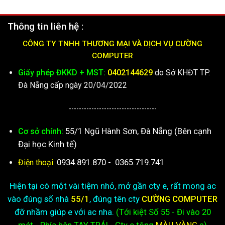
Thông tin liên hệ :
CÔNG TY TNHH THƯƠNG MẠI VÀ DỊCH VỤ CƯỜNG
COMPUTER
Giấy phép ĐKKD + MST:
0402144629
do Sở KHĐT TP.
Đà Nẵng cấp ngày 20/04/2022
-----------------------------------
55/1 Ngũ Hành Sơn, Đà Nẵng (Bên cạnh
Cơ sở chính:
Đại học Kinh tế)
0934.891.870
-
0365.719.741
Điện thoại:
Hiện tại có một vài tiệm nhỏ, mở gần cty e, rất mong ac
vào đúng số nhà
55/1
, đúng tên cty
CƯỜNG COMPUTER
đỡ nhầm giúp e với ac nha.
(Tới kiệt
Số 55 - Đi vào 20
mét - Phía bên TAY TRÁI - Cty e
tông
MÀU VÀNG
ạ)