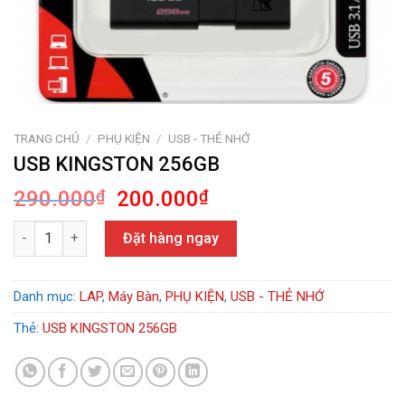
TRANG CHỦ
/
PHỤ KIỆN
/
USB - THẺ NHỚ
USB KINGSTON 256GB
Giá
Giá
290.000
₫
200.000
₫
gốc
hiện
USB KINGSTON 256GB số lượng
là:
tại
Đặt hàng ngay
290.000₫.
là:
200.000₫.
Danh mục:
LAP
,
Máy Bàn
,
PHỤ KIỆN
,
USB - THẺ NHỚ
Thẻ:
USB KINGSTON 256GB