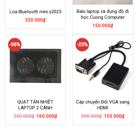
Balo laptop và đựng đồ đi
Loa Bluetooth mini s2025
học Cuong Computer
320.000
₫
150.000
₫
-36%
-25%
QUẠT TẢN NHIỆT
Cáp chuyển Đổi VGA sang
LAPTOP 2 CÁNH
HDMI
Giá
Giá
Giá
Giá
250.000
₫
160.000
₫
200.000
₫
150.000
₫
gốc
hiện
gốc
hiện
là:
tại
là:
tại
250.000₫.
là:
200.000₫.
là:
160.000₫.
150.00