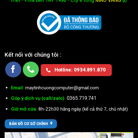
Kết nối với chúng tôi :
Hotline: 0934.891.870
Email:
maytinhcuongcomputer@gmail.com
0365.719.741
Góp ý dịch vụ (call/zalo):
Giờ mở cửa:
8h-22h30 hằng ngày (kể cả thứ 7, chủ nhật)
BẢN ĐỒ CƠ SỞ CHÍNH