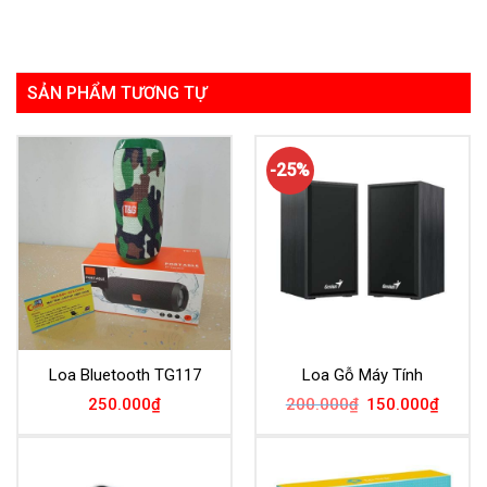
SẢN PHẨM TƯƠNG TỰ
-25%
Loa Bluetooth TG117
Loa Gỗ Máy Tính
Giá
Giá
250.000
₫
200.000
₫
150.000
₫
gốc
hiện
là:
tại
200.000₫.
là:
150.00