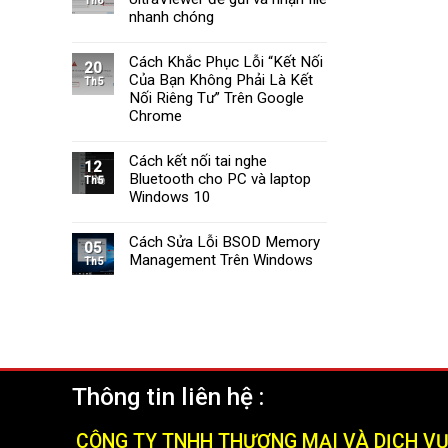
Th6
Tường
Windows
nhanh chóng
Lửa
11
Windows
Cách Khắc Phục Lỗi “Kết Nối
11
20
Của Bạn Không Phải Là Kết
Nhanh
Th5
Chóng
Nối Riêng Tư” Trên Google
và
Chrome
Hiệu
Quả
Cách kết nối tai nghe
(2025)
12
Bluetooth cho PC và laptop
Th5
Windows 10
Cách Sửa Lỗi BSOD Memory
05
Management Trên Windows
Th5
Thông tin liên hệ :
CÔNG TY TNHH THƯƠNG MẠI VÀ DỊCH V