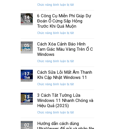
Memory
cải
ở
Chức năng bình luận bị tắt
Management
tiến
Cách
Trên
quan
Khắc
6 Công Cụ Miễn Phí Giúp Dự
Windows
14
trọng
Phục
Đoán Ổ Cứng Sắp Hỏng
Th9
Lỗi
Trước Khi Quá Muộn
Màn
ở
Chức năng bình luận bị tắt
Hình
6
Nhấp
Công
Cách Xóa Cảnh Báo Hình
Nháy
05
Cụ
Tam Giác Màu Vàng Trên Ổ C
Khi
Th9
Miễn
Chơi
Windows
Phí
Game
ở
Chức năng bình luận bị tắt
Giúp
Trên
Cách
Dự
PC
Xóa
Cách Sửa Lỗi Mất Âm Thanh
Đoán
17
Cảnh
Khi Cập Nhật Windows 11
Ổ
Th8
Báo
Cứng
ở
Chức năng bình luận bị tắt
Hình
Sắp
Cách
Tam
Hỏng
Sửa
3 Cách Tắt Tường Lửa
Giác
13
Trước
Lỗi
Windows 11 Nhanh Chóng và
Màu
Th8
Khi
Mất
Hiệu Quả (2025)
Vàng
Quá
Âm
Trên
Muộn
ở
Chức năng bình luận bị tắt
Thanh
Ổ
3
Khi
C
Cách
Hướng dẫn cách dùng
Cập
02
Windows
Tắt
UltraViewer để gửi và nhận file
Nhật