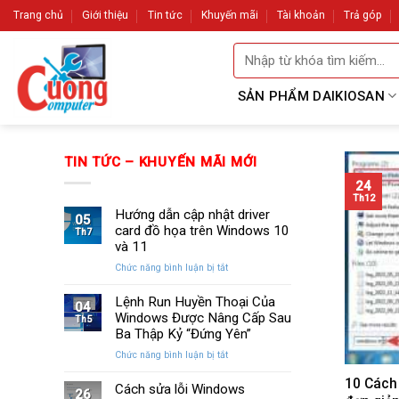
Skip
Trang chủ
Giới thiệu
Tin tức
Khuyến mãi
Tài khoản
Trả góp
to
Tìm
content
kiếm:
SẢN PHẨM DAIKIOSAN
TIN TỨC – KHUYẾN MÃI MỚI
24
Th12
Hướng dẫn cập nhật driver
05
card đồ họa trên Windows 10
Th7
và 11
ở
Chức năng bình luận bị tắt
Hướng
dẫn
Lệnh Run Huyền Thoại Của
04
cập
Windows Được Nâng Cấp Sau
Th5
nhật
Ba Thập Kỷ “Đứng Yên”
driver
ở
Chức năng bình luận bị tắt
card
Lệnh
đồ
10 Cách
Run
Cách sửa lỗi Windows
họa
26