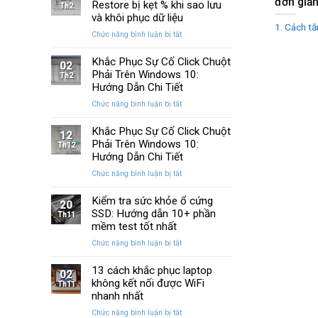
đơn giả
Huyền
Restore bị kẹt % khi sao lưu
trên
Th2
Thoại
Windows
và khôi phục dữ liệu
Của
1. Cách tă
10
ở
Chức năng bình luận bị tắt
Windows
và
Cách
Được
11
sửa
Khắc Phục Sự Cố Click Chuột
Nâng
02
lỗi
Phải Trên Windows 10:
Cấp
Th2
Windows
Sau
Hướng Dẫn Chi Tiết
Restore
Ba
ở
Chức năng bình luận bị tắt
bị
Thập
Khắc
kẹt
Kỷ
Phục
Khắc Phục Sự Cố Click Chuột
%
“Đứng
12
Sự
Phải Trên Windows 10:
khi
Th12
Yên”
Cố
sao
Hướng Dẫn Chi Tiết
Click
lưu
ở
Chức năng bình luận bị tắt
Chuột
và
Khắc
Phải
khôi
Phục
Kiểm tra sức khỏe ổ cứng
Trên
phục
20
Sự
SSD: Hướng dẫn 10+ phần
Windows
Th11
dữ
Cố
10:
mềm test tốt nhất
liệu
Click
Hướng
ở
Chức năng bình luận bị tắt
Chuột
Dẫn
Kiểm
Phải
Chi
tra
13 cách khắc phục laptop
Trên
Tiết
02
sức
không kết nối được WiFi
Windows
Th11
khỏe
10:
nhanh nhất
ổ
Hướng
ở
Chức năng bình luận bị tắt
cứng
Dẫn