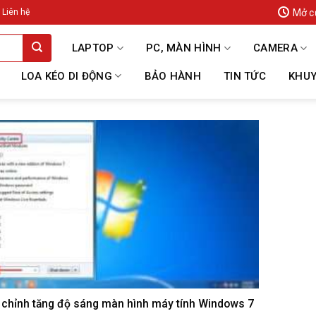
Mở c
Liên hệ
LAPTOP
PC, MÀN HÌNH
CAMERA
LOA KÉO DI ĐỘNG
BẢO HÀNH
TIN TỨC
KHUY
 chỉnh tăng độ sáng màn hình máy tính Windows 7