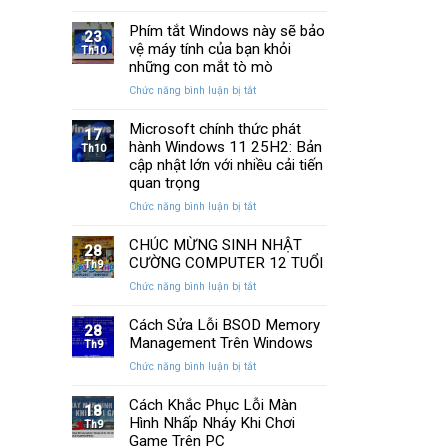
13
SSD:
Chi
cách
Phím tắt Windows này sẽ bảo
Hướng
Tiết
23
khắc
vệ máy tính của bạn khỏi
dẫn
Th10
phục
10+
những con mắt tò mò
laptop
phần
ở
Chức năng bình luận bị tắt
không
mềm
Phím
kết
test
tắt
Microsoft chính thức phát
nối
tốt
17
Windows
hành Windows 11 25H2: Bản
được
Th10
nhất
này
WiFi
cập nhật lớn với nhiều cải tiến
sẽ
nhanh
quan trọng
bảo
nhất
ở
Chức năng bình luận bị tắt
vệ
Microsoft
máy
chính
CHÚC MỪNG SINH NHẬT
tính
28
thức
của
CƯỜNG COMPUTER 12 TUỔI
Th9
phát
bạn
ở
Chức năng bình luận bị tắt
hành
khỏi
CHÚC
Windows
những
MỪNG
Cách Sửa Lỗi BSOD Memory
11
con
28
SINH
Management Trên Windows
25H2:
Th9
mắt
NHẬT
Bản
tò
ở
Chức năng bình luận bị tắt
CƯỜNG
cập
mò
Cách
COMPUTER
nhật
Sửa
Cách Khắc Phục Lỗi Màn
12
18
lớn
Lỗi
Hình Nhấp Nháy Khi Chơi
TUỔI
Th9
với
BSOD
Game Trên PC
nhiều