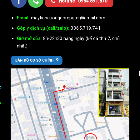
Hotline: 0934.891.870
Email:
maytinhcuongcomputer@gmail.com
0365.719.741
Góp ý dịch vụ (call/zalo):
Giờ mở cửa:
8h-22h30 hằng ngày (kể cả thứ 7, chủ
nhật)
BẢN ĐỒ CƠ SỞ CHÍNH
c
5
U