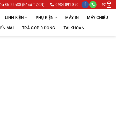
ửa 8h-22h30 (Kể cả T7,CN)
0934.891.870
0
₫
0
LINH KIỆN
PHỤ KIỆN
MÁY IN
MÁY CHIẾU
ẾN MÃI
TRẢ GÓP 0 ĐỒNG
TÀI KHOẢN