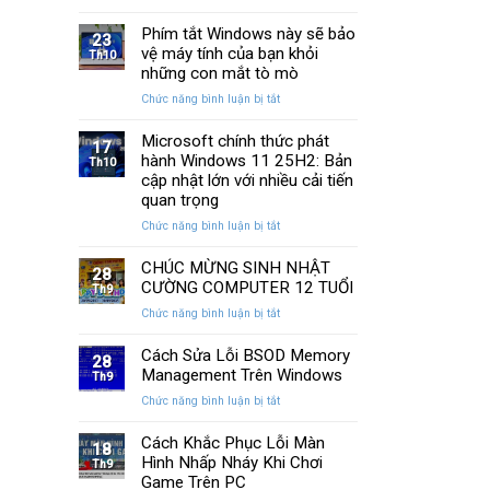
13
SSD:
Chi
cách
Phím tắt Windows này sẽ bảo
Hướng
Tiết
23
khắc
vệ máy tính của bạn khỏi
dẫn
Th10
phục
10+
những con mắt tò mò
laptop
phần
ở
Chức năng bình luận bị tắt
không
mềm
Phím
kết
test
tắt
Microsoft chính thức phát
nối
tốt
17
Windows
hành Windows 11 25H2: Bản
được
Th10
nhất
này
WiFi
cập nhật lớn với nhiều cải tiến
sẽ
nhanh
quan trọng
bảo
nhất
ở
Chức năng bình luận bị tắt
vệ
Microsoft
máy
chính
CHÚC MỪNG SINH NHẬT
tính
28
thức
của
CƯỜNG COMPUTER 12 TUỔI
Th9
phát
bạn
ở
Chức năng bình luận bị tắt
hành
khỏi
CHÚC
Windows
những
MỪNG
Cách Sửa Lỗi BSOD Memory
11
con
28
SINH
Management Trên Windows
25H2:
Th9
mắt
NHẬT
Bản
tò
ở
Chức năng bình luận bị tắt
CƯỜNG
cập
mò
Cách
COMPUTER
nhật
Sửa
Cách Khắc Phục Lỗi Màn
12
18
lớn
Lỗi
Hình Nhấp Nháy Khi Chơi
TUỔI
Th9
với
BSOD
Game Trên PC
nhiều