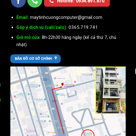
Hotline: 0934.891.870
Email:
maytinhcuongcomputer@gmail.com
0365.719.741
Góp ý dịch vụ (call/zalo):
Giờ mở cửa:
8h-22h30 hằng ngày (kể cả thứ 7, chủ
nhật)
BẢN ĐỒ CƠ SỞ CHÍNH
c
5
U