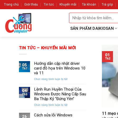
Skip
Trang chủ
Giới thiệu
Tin tức
Khuyến mãi
Tài khoản
Trả góp
to
Tìm
content
kiếm:
SẢN PHẨM DAIKIOSAN
TIN TỨC – KHUYẾN MÃI MỚI
01
Th2
Hướng dẫn cập nhật driver
05
card đồ họa trên Windows 10
Th7
và 11
ở
Chức năng bình luận bị tắt
Hướng
dẫn
Lệnh Run Huyền Thoại Của
04
cập
Windows Được Nâng Cấp Sau
Th5
nhật
Ba Thập Kỷ “Đứng Yên”
driver
ở
Chức năng bình luận bị tắt
card
Lệnh
đồ
11 mẹo 
Run
Cách sửa lỗi Windows
họa
26