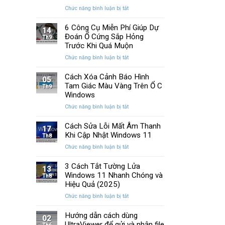
Memory
cải
ở
Chức năng bình luận bị tắt
Management
tiến
Cách
Trên
quan
Khắc
6 Công Cụ Miễn Phí Giúp Dự
Windows
14
trọng
Phục
Đoán Ổ Cứng Sắp Hỏng
Th9
Lỗi
Trước Khi Quá Muộn
Màn
ở
Chức năng bình luận bị tắt
Hình
6
Nhấp
Công
Cách Xóa Cảnh Báo Hình
Nháy
05
Cụ
Tam Giác Màu Vàng Trên Ổ C
Khi
Th9
Miễn
Chơi
Windows
Phí
Game
ở
Chức năng bình luận bị tắt
Giúp
Trên
Cách
Dự
PC
Xóa
Cách Sửa Lỗi Mất Âm Thanh
Đoán
17
Cảnh
Khi Cập Nhật Windows 11
Ổ
Th8
Báo
Cứng
ở
Chức năng bình luận bị tắt
Hình
Sắp
Cách
Tam
Hỏng
Sửa
3 Cách Tắt Tường Lửa
Giác
13
Trước
Lỗi
Windows 11 Nhanh Chóng và
Màu
Th8
Khi
Mất
Hiệu Quả (2025)
Vàng
Quá
Âm
Trên
Muộn
ở
Chức năng bình luận bị tắt
Thanh
Ổ
3
Khi
C
Cách
Hướng dẫn cách dùng
Cập
02
Windows
Tắt
UltraViewer để gửi và nhận file
Nhật