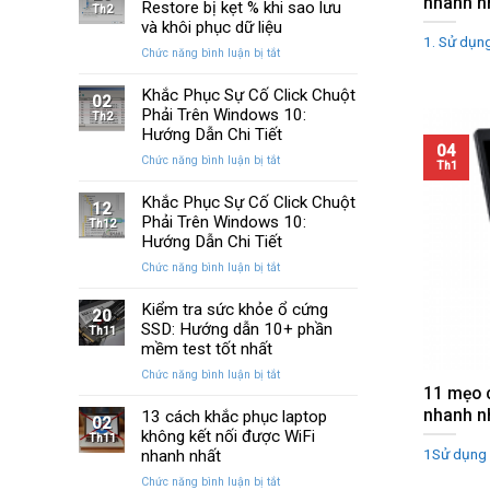
nhanh n
Huyền
Restore bị kẹt % khi sao lưu
trên
Th2
Thoại
Windows
và khôi phục dữ liệu
Của
1. Sử dụng
10
ở
Chức năng bình luận bị tắt
Windows
và
Cách
Được
11
sửa
Khắc Phục Sự Cố Click Chuột
Nâng
02
lỗi
Phải Trên Windows 10:
Cấp
Th2
Windows
Sau
Hướng Dẫn Chi Tiết
Restore
04
Ba
ở
Chức năng bình luận bị tắt
bị
Th1
Thập
Khắc
kẹt
Kỷ
Phục
Khắc Phục Sự Cố Click Chuột
%
“Đứng
12
Sự
Phải Trên Windows 10:
khi
Th12
Yên”
Cố
sao
Hướng Dẫn Chi Tiết
Click
lưu
ở
Chức năng bình luận bị tắt
Chuột
và
Khắc
Phải
khôi
Phục
Kiểm tra sức khỏe ổ cứng
Trên
phục
20
Sự
SSD: Hướng dẫn 10+ phần
Windows
Th11
dữ
Cố
10:
mềm test tốt nhất
liệu
Click
Hướng
ở
Chức năng bình luận bị tắt
Chuột
Dẫn
11 mẹo 
Kiểm
Phải
Chi
tra
nhanh n
13 cách khắc phục laptop
Trên
Tiết
02
sức
không kết nối được WiFi
Windows
Th11
khỏe
1Sử dụng t
10:
nhanh nhất
ổ
Hướng
ở
Chức năng bình luận bị tắt
cứng
Dẫn