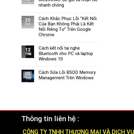
Th6
Tường
Windows
nhanh chóng
Lửa
11
Windows
Cách Khắc Phục Lỗi “Kết Nối
11
20
Của Bạn Không Phải Là Kết
Nhanh
Th5
Chóng
Nối Riêng Tư” Trên Google
và
Chrome
Hiệu
Quả
Cách kết nối tai nghe
(2025)
12
Bluetooth cho PC và laptop
Th5
Windows 10
Cách Sửa Lỗi BSOD Memory
05
Management Trên Windows
Th5
Thông tin liên hệ :
CÔNG TY TNHH THƯƠNG MẠI VÀ DỊCH V