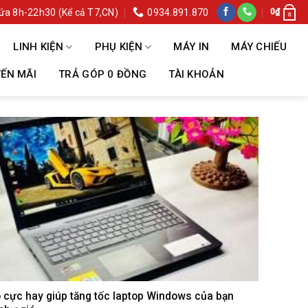
ửa 8h-22h30 (Kể cả T7,CN)
0934.891.870
0
₫
0
LINH KIỆN
PHỤ KIỆN
MÁY IN
MÁY CHIẾU
ẾN MÃI
TRẢ GÓP 0 ĐỒNG
TÀI KHOẢN
 cực hay giúp tăng tốc laptop Windows của bạn