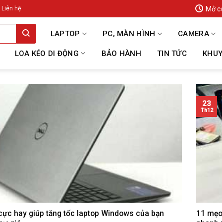
Mở c
Liên hệ
LAPTOP
PC, MÀN HÌNH
CAMERA
LOA KÉO DI ĐỘNG
BẢO HÀNH
TIN TỨC
KHUY
23
Th12
cực hay giúp tăng tốc laptop Windows của bạn
11 mẹo