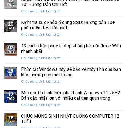
12
Sự
%
10: Hướng Dẫn Chi Tiết
Kỷ
Th12
Cố
khi
“Đứng
ở
Chức năng bình luận bị tắt
Click
sao
Yên”
Khắc
Chuột
lưu
Phục
Kiểm tra sức khỏe ổ cứng SSD: Hướng dẫn 10+
Phải
và
20
Sự
Trên
phần mềm test tốt nhất
khôi
Th11
Cố
Windows
phục
ở
Chức năng bình luận bị tắt
Click
10:
dữ
Kiểm
Chuột
Hướng
liệu
tra
13 cách khắc phục laptop không kết nối được WiFi
Phải
Dẫn
02
sức
Trên
nhanh nhất
Chi
Th11
khỏe
Windows
Tiết
ở
Chức năng bình luận bị tắt
ổ
10:
13
cứng
Hướng
cách
Phím tắt Windows này sẽ bảo vệ máy tính của bạn
SSD:
Dẫn
23
khắc
Hướng
khỏi những con mắt tò mò
Chi
Th10
phục
dẫn
Tiết
ở
Chức năng bình luận bị tắt
laptop
10+
Phím
không
phần
tắt
Microsoft chính thức phát hành Windows 11 25H2:
kết
mềm
17
Windows
nối
Bản cập nhật lớn với nhiều cải tiến quan trọng
test
Th10
này
được
tốt
ở
Chức năng bình luận bị tắt
sẽ
WiFi
nhất
Microsoft
bảo
nhanh
chính
CHÚC MỪNG SINH NHẬT CƯỜNG COMPUTER 12
vệ
nhất
28
thức
máy
TUỔI
Th9
phát
tính