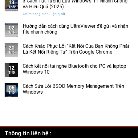
3 Cách Tắt Tường Lửa Windows 11 Nhanh Chóng
Hỏng
13
Lỗi
Màu
và Hiệu Quả (2025)
Trước
Th8
Mất
Vàng
Khi
ở
Chức năng bình luận bị tắt
Âm
Trên
Quá
3
Thanh
Ổ
Muộn
Cách
Hướng dẫn cách dùng UltraViewer để gửi và nhận
Khi
C
02
Tắt
Cập
file nhanh chóng
Windows
Th6
Tường
Nhật
Lửa
Windows
Cách Khắc Phục Lỗi “Kết Nối Của Bạn Không Phải
Windows
11
20
11
Là Kết Nối Riêng Tư” Trên Google Chrome
Th5
Nhanh
Chóng
Cách kết nối tai nghe Bluetooth cho PC và laptop
và
12
Windows 10
Hiệu
Th5
Quả
(2025)
Cách Sửa Lỗi BSOD Memory Management Trên
05
Windows
Th5
Thông tin liên hệ :