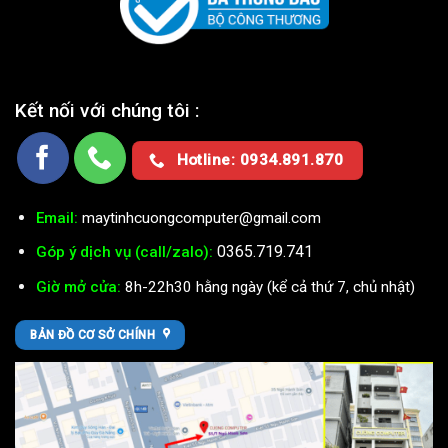
Kết nối với chúng tôi :
Hotline: 0934.891.870
Email:
maytinhcuongcomputer@gmail.com
0365.719.741
Góp ý dịch vụ (call/zalo):
Giờ mở cửa:
8h-22h30 hằng ngày (kể cả thứ 7, chủ nhật)
BẢN ĐỒ CƠ SỞ CHÍNH