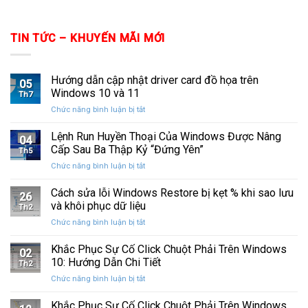
TIN TỨC – KHUYẾN MÃI MỚI
Hướng dẫn cập nhật driver card đồ họa trên
05
Windows 10 và 11
Th7
ở
Chức năng bình luận bị tắt
Hướng
dẫn
Lệnh Run Huyền Thoại Của Windows Được Nâng
04
cập
Cấp Sau Ba Thập Kỷ “Đứng Yên”
Th5
nhật
ở
Chức năng bình luận bị tắt
driver
Lệnh
card
Run
Cách sửa lỗi Windows Restore bị kẹt % khi sao lưu
đồ
26
Huyền
họa
và khôi phục dữ liệu
Th2
Thoại
trên
ở
Chức năng bình luận bị tắt
Của
Windows
Cách
Windows
10
sửa
Khắc Phục Sự Cố Click Chuột Phải Trên Windows
Được
và
02
lỗi
Nâng
10: Hướng Dẫn Chi Tiết
11
Th2
Windows
Cấp
ở
Chức năng bình luận bị tắt
Restore
Sau
Khắc
bị
Ba
Phục
Khắc Phục Sự Cố Click Chuột Phải Trên Windows
kẹt
Thập