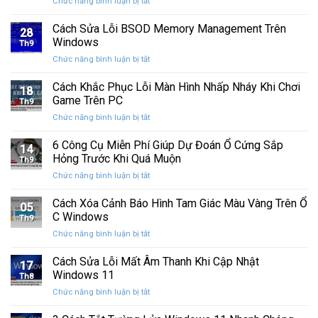
ở
Chức năng bình luận bị tắt
hành
của
CHÚC
Windows
bạn
MỪNG
Cách Sửa Lỗi BSOD Memory Management Trên
11
khỏi
28
SINH
25H2:
Windows
những
Th9
NHẬT
Bản
con
ở
Chức năng bình luận bị tắt
CƯỜNG
cập
mắt
Cách
COMPUTER
nhật
tò
Sửa
Cách Khắc Phục Lỗi Màn Hình Nhấp Nháy Khi Chơi
12
lớn
18
mò
Lỗi
TUỔI
Game Trên PC
với
Th9
BSOD
nhiều
ở
Chức năng bình luận bị tắt
Memory
cải
Cách
Management
tiến
Khắc
6 Công Cụ Miễn Phí Giúp Dự Đoán Ổ Cứng Sắp
Trên
14
quan
Phục
Windows
Hỏng Trước Khi Quá Muộn
trọng
Th9
Lỗi
ở
Chức năng bình luận bị tắt
Màn
6
Hình
Công
Cách Xóa Cảnh Báo Hình Tam Giác Màu Vàng Trên Ổ
Nhấp
05
Cụ
Nháy
C Windows
Th9
Miễn
Khi
ở
Chức năng bình luận bị tắt
Phí
Chơi
Cách
Giúp
Game
Xóa
Cách Sửa Lỗi Mất Âm Thanh Khi Cập Nhật
Dự
Trên
17
Cảnh
Đoán
Windows 11
PC
Th8
Báo
Ổ
ở
Chức năng bình luận bị tắt
Hình
Cứng
Cách
Tam
Sắp
Sửa
Giác