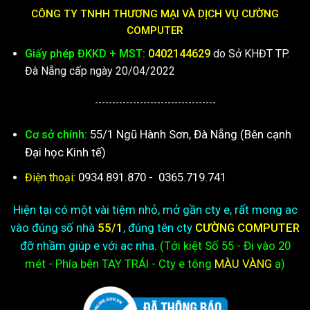
CÔNG TY TNHH THƯƠNG MẠI VÀ DỊCH VỤ CƯỜNG
COMPUTER
Giấy phép ĐKKD + MST:
0402144629
do Sở KHĐT TP.
Đà Nẵng cấp ngày 20/04/2022
-----------------------------------
55/1 Ngũ Hành Sơn, Đà Nẵng (Bên cạnh
Cơ sở chính:
Đại học Kinh tế)
0934.891.870
-
0365.719.741
Điện thoại:
Hiện tại có một vài tiệm nhỏ, mở gần cty e, rất mong ac
vào đúng số nhà
55/1
, đúng tên cty
CƯỜNG COMPUTER
đỡ nhầm giúp e với ac nha.
(Tới kiệt
Số 55 - Đi vào 20
mét - Phía bên TAY TRÁI - Cty e
tông
MÀU VÀNG
ạ)