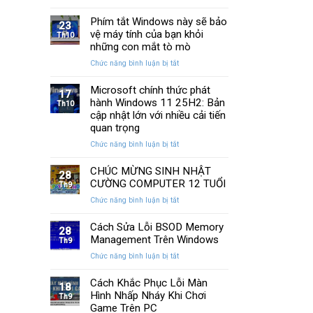
13
SSD:
Chi
cách
Phím tắt Windows này sẽ bảo
Hướng
Tiết
23
khắc
vệ máy tính của bạn khỏi
dẫn
Th10
phục
10+
những con mắt tò mò
laptop
phần
ở
Chức năng bình luận bị tắt
không
mềm
Phím
kết
test
tắt
Microsoft chính thức phát
nối
tốt
17
Windows
hành Windows 11 25H2: Bản
được
Th10
nhất
này
WiFi
cập nhật lớn với nhiều cải tiến
sẽ
nhanh
quan trọng
bảo
nhất
ở
Chức năng bình luận bị tắt
vệ
Microsoft
máy
chính
CHÚC MỪNG SINH NHẬT
tính
28
thức
của
CƯỜNG COMPUTER 12 TUỔI
Th9
phát
bạn
ở
Chức năng bình luận bị tắt
hành
khỏi
CHÚC
Windows
những
MỪNG
Cách Sửa Lỗi BSOD Memory
11
con
28
SINH
Management Trên Windows
25H2:
Th9
mắt
NHẬT
Bản
tò
ở
Chức năng bình luận bị tắt
CƯỜNG
cập
mò
Cách
COMPUTER
nhật
Sửa
Cách Khắc Phục Lỗi Màn
12
18
lớn
Lỗi
Hình Nhấp Nháy Khi Chơi
TUỔI
Th9
với
BSOD
Game Trên PC
nhiều