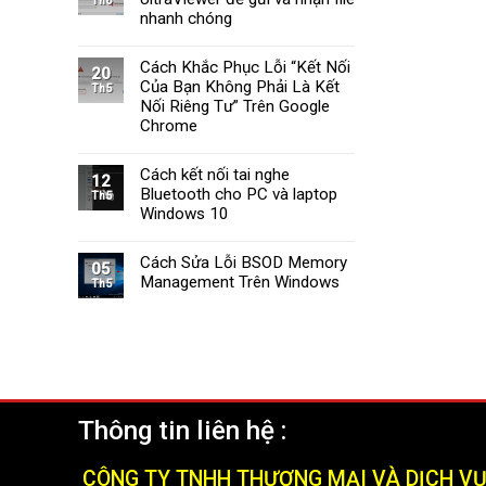
Th6
Tường
Windows
nhanh chóng
Lửa
11
Windows
Cách Khắc Phục Lỗi “Kết Nối
11
20
Của Bạn Không Phải Là Kết
Nhanh
Th5
Chóng
Nối Riêng Tư” Trên Google
và
Chrome
Hiệu
Quả
Cách kết nối tai nghe
(2025)
12
Bluetooth cho PC và laptop
Th5
Windows 10
Cách Sửa Lỗi BSOD Memory
05
Management Trên Windows
Th5
Thông tin liên hệ :
CÔNG TY TNHH THƯƠNG MẠI VÀ DỊCH V