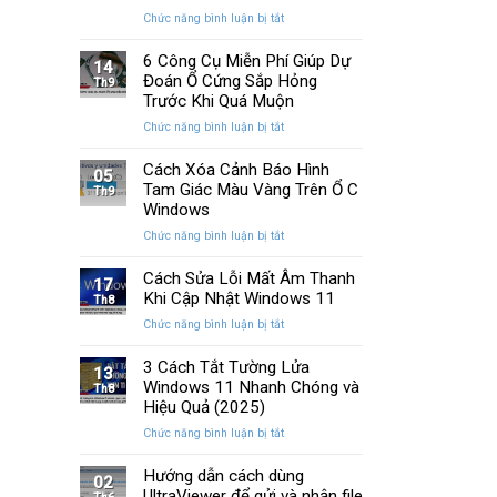
Memory
cải
ở
Chức năng bình luận bị tắt
Management
tiến
Cách
Trên
quan
Khắc
6 Công Cụ Miễn Phí Giúp Dự
Windows
14
trọng
Phục
Đoán Ổ Cứng Sắp Hỏng
Th9
Lỗi
Trước Khi Quá Muộn
Màn
ở
Chức năng bình luận bị tắt
Hình
6
Nhấp
Công
Cách Xóa Cảnh Báo Hình
Nháy
05
Cụ
Tam Giác Màu Vàng Trên Ổ C
Khi
Th9
Miễn
Chơi
Windows
Phí
Game
ở
Chức năng bình luận bị tắt
Giúp
Trên
Cách
Dự
PC
Xóa
Cách Sửa Lỗi Mất Âm Thanh
Đoán
17
Cảnh
Khi Cập Nhật Windows 11
Ổ
Th8
Báo
Cứng
ở
Chức năng bình luận bị tắt
Hình
Sắp
Cách
Tam
Hỏng
Sửa
3 Cách Tắt Tường Lửa
Giác
13
Trước
Lỗi
Windows 11 Nhanh Chóng và
Màu
Th8
Khi
Mất
Hiệu Quả (2025)
Vàng
Quá
Âm
Trên
Muộn
ở
Chức năng bình luận bị tắt
Thanh
Ổ
3
Khi
C
Cách
Hướng dẫn cách dùng
Cập
02
Windows
Tắt
UltraViewer để gửi và nhận file
Nhật