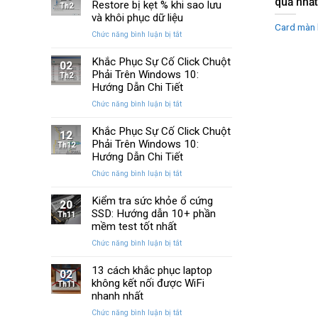
quả nhất
Huyền
Restore bị kẹt % khi sao lưu
trên
Th2
Thoại
Windows
và khôi phục dữ liệu
Của
Card màn h
10
ở
Chức năng bình luận bị tắt
Windows
và
Cách
Được
11
sửa
Khắc Phục Sự Cố Click Chuột
Nâng
02
lỗi
Phải Trên Windows 10:
Cấp
Th2
Windows
Sau
Hướng Dẫn Chi Tiết
Restore
Ba
ở
Chức năng bình luận bị tắt
bị
Thập
Khắc
kẹt
Kỷ
Phục
Khắc Phục Sự Cố Click Chuột
%
“Đứng
12
Sự
Phải Trên Windows 10:
khi
Th12
Yên”
Cố
sao
Hướng Dẫn Chi Tiết
Click
lưu
ở
Chức năng bình luận bị tắt
Chuột
và
Khắc
Phải
khôi
Phục
Kiểm tra sức khỏe ổ cứng
Trên
phục
20
Sự
SSD: Hướng dẫn 10+ phần
Windows
Th11
dữ
Cố
10:
mềm test tốt nhất
liệu
Click
Hướng
ở
Chức năng bình luận bị tắt
Chuột
Dẫn
Kiểm
Phải
Chi
tra
13 cách khắc phục laptop
Trên
Tiết
02
sức
không kết nối được WiFi
Windows
Th11
khỏe
10:
nhanh nhất
ổ
Hướng
ở
Chức năng bình luận bị tắt
cứng
Dẫn