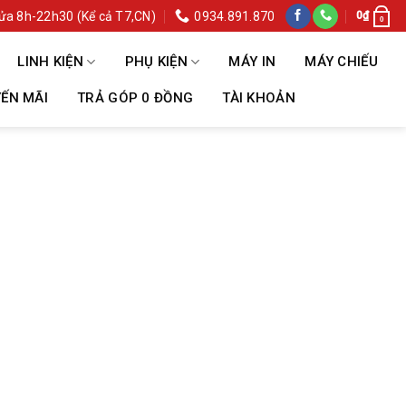
ửa 8h-22h30 (Kể cả T7,CN)
0934.891.870
0
₫
0
LINH KIỆN
PHỤ KIỆN
MÁY IN
MÁY CHIẾU
ẾN MÃI
TRẢ GÓP 0 ĐỒNG
TÀI KHOẢN