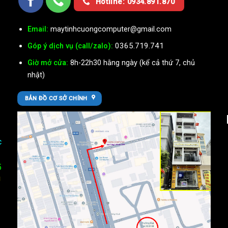
Hotline: 0934.891.870
Email:
maytinhcuongcomputer@gmail.com
0365.719.741
Góp ý dịch vụ (call/zalo):
Giờ mở cửa:
8h-22h30 hằng ngày (kể cả thứ 7, chủ
nhật)
BẢN ĐỒ CƠ SỞ CHÍNH
c
5
U