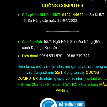
CƯỜNG COMPUTER
Giấy phép ĐKKD + MST:
0402144629
do Sở KHĐT
TP. Đà Nẵng cấp ngày 20/04/2022
-----------------------------------
55/1 Ngũ Hành Sơn, Đà Nẵng (Bên
Cơ sở chính:
cạnh Đại học Kinh tế)
0934.891.870
-
0365.719.741
Điện thoại:
Hiện tại có một vài tiệm nhỏ, mở gần cty e, rất mong a
vào đúng số nhà
55/1
, đúng tên cty
CƯỜNG
COMPUTER
đỡ nhầm giúp e với ac nha.
(Tới kiệt
Số 5
- Đi vào 20 mét - Phía bên TAY TRÁI - Cty e
tông
MÀ
VÀNG
ạ)