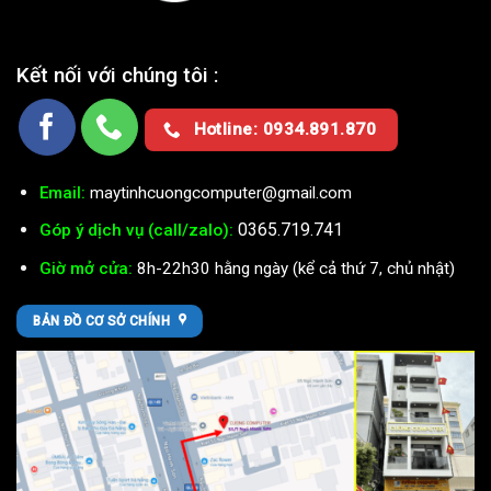
Kết nối với chúng tôi :
Hotline: 0934.891.870
Email:
maytinhcuongcomputer@gmail.com
0365.719.741
Góp ý dịch vụ (call/zalo):
Giờ mở cửa:
8h-22h30 hằng ngày (kể cả thứ 7, chủ nhật)
BẢN ĐỒ CƠ SỞ CHÍNH