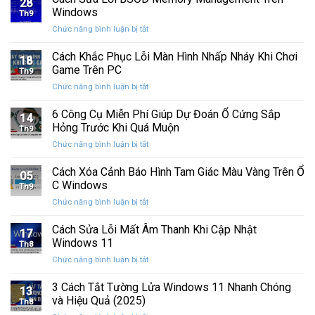
28
SINH
25H2:
Windows
những
Th9
NHẬT
Bản
con
ở
Chức năng bình luận bị tắt
CƯỜNG
cập
mắt
Cách
COMPUTER
nhật
tò
Sửa
Cách Khắc Phục Lỗi Màn Hình Nhấp Nháy Khi Chơi
12
lớn
18
mò
Lỗi
TUỔI
Game Trên PC
với
Th9
BSOD
nhiều
ở
Chức năng bình luận bị tắt
Memory
cải
Cách
Management
tiến
Khắc
6 Công Cụ Miễn Phí Giúp Dự Đoán Ổ Cứng Sắp
Trên
14
quan
Phục
Windows
Hỏng Trước Khi Quá Muộn
trọng
Th9
Lỗi
ở
Chức năng bình luận bị tắt
Màn
6
Hình
Công
Cách Xóa Cảnh Báo Hình Tam Giác Màu Vàng Trên Ổ
Nhấp
05
Cụ
Nháy
C Windows
Th9
Miễn
Khi
ở
Chức năng bình luận bị tắt
Phí
Chơi
Cách
Giúp
Game
Xóa
Cách Sửa Lỗi Mất Âm Thanh Khi Cập Nhật
Dự
Trên
17
Cảnh
Đoán
Windows 11
PC
Th8
Báo
Ổ
ở
Chức năng bình luận bị tắt
Hình
Cứng
Cách
Tam
Sắp
Sửa
3 Cách Tắt Tường Lửa Windows 11 Nhanh Chóng
Giác
Hỏng
13
Lỗi
Màu
và Hiệu Quả (2025)
Trước
Th8
Mất
Vàng
Khi