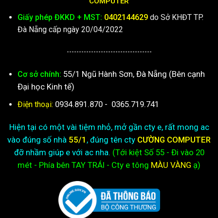
COMPUTER
Giấy phép ĐKKD + MST:
0402144629
do Sở KHĐT TP.
Đà Nẵng cấp ngày 20/04/2022
-----------------------------------
55/1 Ngũ Hành Sơn, Đà Nẵng (Bên cạnh
Cơ sở chính:
Đại học Kinh tế)
0934.891.870
-
0365.719.741
Điện thoại:
Hiện tại có một vài tiệm nhỏ, mở gần cty e, rất mong ac
vào đúng số nhà
55/1
, đúng tên cty
CƯỜNG COMPUTER
đỡ nhầm giúp e với ac nha.
(Tới kiệt
Số 55 - Đi vào 20
mét - Phía bên TAY TRÁI - Cty e
tông
MÀU VÀNG
ạ)