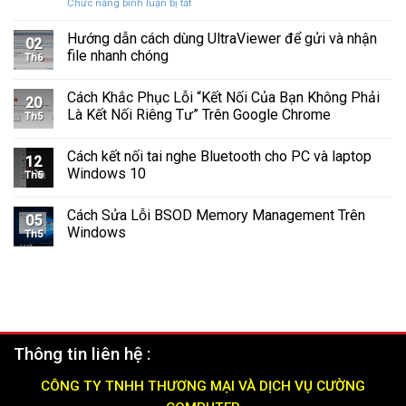
ở
Chức năng bình luận bị tắt
Âm
Trên
Quá
3
Thanh
Ổ
Muộn
Cách
Hướng dẫn cách dùng UltraViewer để gửi và nhận
Khi
C
02
Tắt
Cập
file nhanh chóng
Windows
Th6
Tường
Nhật
Lửa
Windows
Cách Khắc Phục Lỗi “Kết Nối Của Bạn Không Phải
Windows
11
20
11
Là Kết Nối Riêng Tư” Trên Google Chrome
Th5
Nhanh
Chóng
Cách kết nối tai nghe Bluetooth cho PC và laptop
và
12
Windows 10
Hiệu
Th5
Quả
(2025)
Cách Sửa Lỗi BSOD Memory Management Trên
05
Windows
Th5
Thông tin liên hệ :
CÔNG TY TNHH THƯƠNG MẠI VÀ DỊCH VỤ CƯỜNG