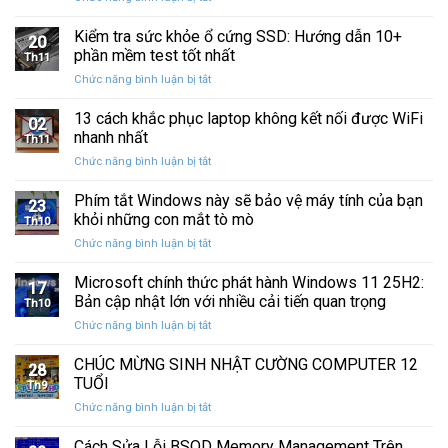
sao
Yên”
Khắc
Chuột
lưu
Phục
Kiểm tra sức khỏe ổ cứng SSD: Hướng dẫn 10+
Phải
và
20
Sự
Trên
phần mềm test tốt nhất
khôi
Th11
Cố
Windows
phục
ở
Chức năng bình luận bị tắt
Click
10:
dữ
Kiểm
Chuột
Hướng
liệu
tra
13 cách khắc phục laptop không kết nối được WiFi
Phải
Dẫn
02
sức
Trên
nhanh nhất
Chi
Th11
khỏe
Windows
Tiết
ở
Chức năng bình luận bị tắt
ổ
10:
13
cứng
Hướng
cách
Phím tắt Windows này sẽ bảo vệ máy tính của bạn
SSD:
Dẫn
23
khắc
Hướng
khỏi những con mắt tò mò
Chi
Th10
phục
dẫn
Tiết
ở
Chức năng bình luận bị tắt
laptop
10+
Phím
không
phần
tắt
Microsoft chính thức phát hành Windows 11 25H2:
kết
mềm
17
Windows
nối
Bản cập nhật lớn với nhiều cải tiến quan trọng
test
Th10
này
được
tốt
ở
Chức năng bình luận bị tắt
sẽ
WiFi
nhất
Microsoft
bảo
nhanh
chính
CHÚC MỪNG SINH NHẬT CƯỜNG COMPUTER 12
vệ
nhất
28
thức
máy
TUỔI
Th9
phát
tính
ở
Chức năng bình luận bị tắt
hành
của
CHÚC
Windows
bạn
MỪNG
Cách Sửa Lỗi BSOD Memory Management Trên
11
khỏi