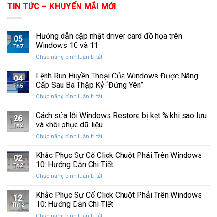
TIN TỨC – KHUYẾN MÃI MỚI
Hướng dẫn cập nhật driver card đồ họa trên
05
Windows 10 và 11
Th7
ở
Chức năng bình luận bị tắt
Hướng
dẫn
Lệnh Run Huyền Thoại Của Windows Được Nâng
04
cập
Cấp Sau Ba Thập Kỷ “Đứng Yên”
Th5
nhật
ở
Chức năng bình luận bị tắt
driver
Lệnh
card
Run
Cách sửa lỗi Windows Restore bị kẹt % khi sao lưu
đồ
26
Huyền
họa
và khôi phục dữ liệu
Th2
Thoại
trên
ở
Chức năng bình luận bị tắt
Của
Windows
Cách
Windows
10
sửa
Khắc Phục Sự Cố Click Chuột Phải Trên Windows
Được
và
02
lỗi
Nâng
10: Hướng Dẫn Chi Tiết
11
Th2
Windows
Cấp
ở
Chức năng bình luận bị tắt
Restore
Sau
Khắc
bị
Ba
Phục
Khắc Phục Sự Cố Click Chuột Phải Trên Windows
kẹt
Thập
12
Sự
%
10: Hướng Dẫn Chi Tiết
Kỷ
Th12
Cố
khi
“Đứng
ở
Chức năng bình luận bị tắt
Click