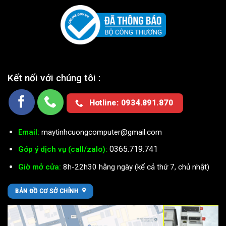
Kết nối với chúng tôi :
Hotline: 0934.891.870
Email:
maytinhcuongcomputer@gmail.com
0365.719.741
Góp ý dịch vụ (call/zalo):
Giờ mở cửa:
8h-22h30 hằng ngày (kể cả thứ 7, chủ nhật)
BẢN ĐỒ CƠ SỞ CHÍNH