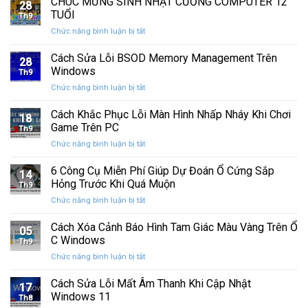
CHÚC MỪNG SINH NHẬT CƯỜNG COMPUTER 12
nhất
28
thức
máy
TUỔI
Th9
phát
tính
ở
Chức năng bình luận bị tắt
hành
của
CHÚC
Windows
bạn
MỪNG
Cách Sửa Lỗi BSOD Memory Management Trên
11
khỏi
28
SINH
25H2:
Windows
những
Th9
NHẬT
Bản
con
ở
Chức năng bình luận bị tắt
CƯỜNG
cập
mắt
Cách
COMPUTER
nhật
tò
Sửa
Cách Khắc Phục Lỗi Màn Hình Nhấp Nháy Khi Chơi
12
lớn
18
mò
Lỗi
TUỔI
Game Trên PC
với
Th9
BSOD
nhiều
ở
Chức năng bình luận bị tắt
Memory
cải
Cách
Management
tiến
Khắc
6 Công Cụ Miễn Phí Giúp Dự Đoán Ổ Cứng Sắp
Trên
14
quan
Phục
Windows
Hỏng Trước Khi Quá Muộn
trọng
Th9
Lỗi
ở
Chức năng bình luận bị tắt
Màn
6
Hình
Công
Cách Xóa Cảnh Báo Hình Tam Giác Màu Vàng Trên Ổ
Nhấp
05
Cụ
Nháy
C Windows
Th9
Miễn
Khi
ở
Chức năng bình luận bị tắt
Phí
Chơi
Cách
Giúp
Game
Xóa
Cách Sửa Lỗi Mất Âm Thanh Khi Cập Nhật
Dự
Trên
17
Cảnh
Đoán
Windows 11
PC
Th8
Báo
Ổ