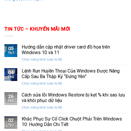
TIN TỨC – KHUYẾN MÃI MỚI
Hướng dẫn cập nhật driver card đồ họa trên
05
Windows 10 và 11
Th7
ở
Chức năng bình luận bị tắt
Hướng
dẫn
Lệnh Run Huyền Thoại Của Windows Được Nâng
04
cập
Cấp Sau Ba Thập Kỷ “Đứng Yên”
Th5
nhật
ở
Chức năng bình luận bị tắt
driver
Lệnh
card
Run
Cách sửa lỗi Windows Restore bị kẹt % khi sao lưu
đồ
26
Huyền
họa
và khôi phục dữ liệu
Th2
Thoại
trên
ở
Chức năng bình luận bị tắt
Của
Windows
Cách
Windows
10
sửa
Khắc Phục Sự Cố Click Chuột Phải Trên Windows
Được
và
02
lỗi
Nâng
10: Hướng Dẫn Chi Tiết
11
Th2
Windows
Cấp