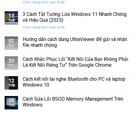
ở
Chức năng bình luận bị tắt
Hình
Cứng
Cách
Tam
Sắp
Sửa
3 Cách Tắt Tường Lửa Windows 11 Nhanh Chóng
Giác
Hỏng
13
Lỗi
Màu
và Hiệu Quả (2025)
Trước
Th8
Mất
Vàng
Khi
ở
Chức năng bình luận bị tắt
Âm
Trên
Quá
3
Thanh
Ổ
Muộn
Cách
Hướng dẫn cách dùng UltraViewer để gửi và nhận
Khi
C
02
Tắt
Cập
file nhanh chóng
Windows
Th6
Tường
Nhật
Lửa
Windows
Cách Khắc Phục Lỗi “Kết Nối Của Bạn Không Phải
Windows
11
20
11
Là Kết Nối Riêng Tư” Trên Google Chrome
Th5
Nhanh
Chóng
Cách kết nối tai nghe Bluetooth cho PC và laptop
và
12
Windows 10
Hiệu
Th5
Quả
(2025)
Cách Sửa Lỗi BSOD Memory Management Trên
05
Windows
Th5