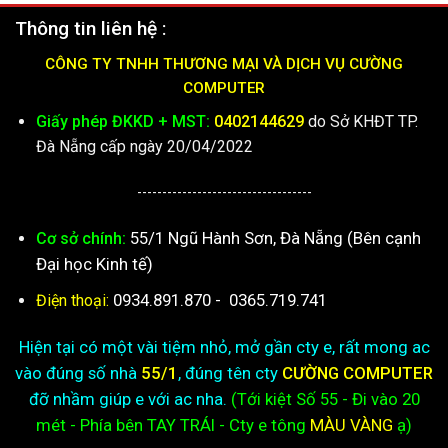
Thông tin liên hệ :
CÔNG TY TNHH THƯƠNG MẠI VÀ DỊCH VỤ CƯỜNG
COMPUTER
Giấy phép ĐKKD + MST:
0402144629
do Sở KHĐT TP.
Đà Nẵng cấp ngày 20/04/2022
-----------------------------------
55/1 Ngũ Hành Sơn, Đà Nẵng (Bên cạnh
Cơ sở chính:
Đại học Kinh tế)
0934.891.870
-
0365.719.741
Điện thoại:
Hiện tại có một vài tiệm nhỏ, mở gần cty e, rất mong ac
vào đúng số nhà
55/1
, đúng tên cty
CƯỜNG COMPUTER
đỡ nhầm giúp e với ac nha.
(Tới kiệt
Số 55 - Đi vào 20
mét - Phía bên TAY TRÁI - Cty e
tông
MÀU VÀNG
ạ)