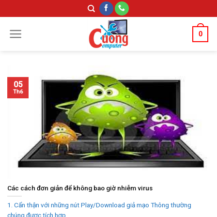
Skip
to
content
0
05
Th6
Các cách đơn giản để không bao giờ nhiễm virus
1. Cẩn thận với những nút Play/Download giả mạo Thông thường
chúng được tích hợp...