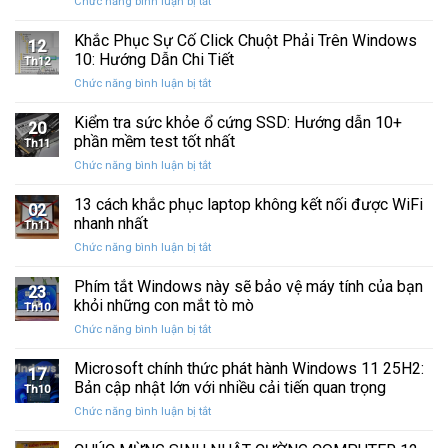
ở
Chức năng bình luận bị tắt
Restore
Sau
Khắc
bị
Ba
Phục
Khắc Phục Sự Cố Click Chuột Phải Trên Windows
kẹt
Thập
12
Sự
%
10: Hướng Dẫn Chi Tiết
Kỷ
Th12
Cố
khi
“Đứng
ở
Chức năng bình luận bị tắt
Click
sao
Yên”
Khắc
Chuột
lưu
Phục
Kiểm tra sức khỏe ổ cứng SSD: Hướng dẫn 10+
Phải
và
20
Sự
Trên
phần mềm test tốt nhất
khôi
Th11
Cố
Windows
phục
ở
Chức năng bình luận bị tắt
Click
10:
dữ
Kiểm
Chuột
Hướng
liệu
tra
13 cách khắc phục laptop không kết nối được WiFi
Phải
Dẫn
02
sức
Trên
nhanh nhất
Chi
Th11
khỏe
Windows
Tiết
ở
Chức năng bình luận bị tắt
ổ
10:
13
cứng
Hướng
cách
Phím tắt Windows này sẽ bảo vệ máy tính của bạn
SSD:
Dẫn
23
khắc
Hướng
khỏi những con mắt tò mò
Chi
Th10
phục
dẫn
Tiết
ở
Chức năng bình luận bị tắt
laptop
10+
Phím
không
phần
tắt
Microsoft chính thức phát hành Windows 11 25H2:
kết
mềm
17
Windows
nối
Bản cập nhật lớn với nhiều cải tiến quan trọng
test
Th10
này
được
tốt
ở
Chức năng bình luận bị tắt
sẽ
WiFi
nhất
Microsoft
bảo
nhanh
chính
vệ