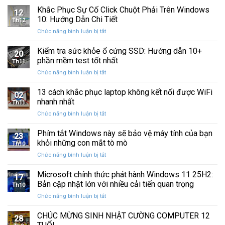
Ba
Phục
Khắc Phục Sự Cố Click Chuột Phải Trên Windows
kẹt
Thập
12
Sự
%
10: Hướng Dẫn Chi Tiết
Kỷ
Th12
Cố
khi
“Đứng
ở
Chức năng bình luận bị tắt
Click
sao
Yên”
Khắc
Chuột
lưu
Phục
Kiểm tra sức khỏe ổ cứng SSD: Hướng dẫn 10+
Phải
và
20
Sự
Trên
phần mềm test tốt nhất
khôi
Th11
Cố
Windows
phục
ở
Chức năng bình luận bị tắt
Click
10:
dữ
Kiểm
Chuột
Hướng
liệu
tra
13 cách khắc phục laptop không kết nối được WiFi
Phải
Dẫn
02
sức
Trên
nhanh nhất
Chi
Th11
khỏe
Windows
Tiết
ở
Chức năng bình luận bị tắt
ổ
10:
13
cứng
Hướng
cách
Phím tắt Windows này sẽ bảo vệ máy tính của bạn
SSD:
Dẫn
23
khắc
Hướng
khỏi những con mắt tò mò
Chi
Th10
phục
dẫn
Tiết
ở
Chức năng bình luận bị tắt
laptop
10+
Phím
không
phần
tắt
Microsoft chính thức phát hành Windows 11 25H2:
kết
mềm
17
Windows
nối
Bản cập nhật lớn với nhiều cải tiến quan trọng
test
Th10
này
được
tốt
ở
Chức năng bình luận bị tắt
sẽ
WiFi
nhất
Microsoft
bảo
nhanh
chính
CHÚC MỪNG SINH NHẬT CƯỜNG COMPUTER 12
vệ
nhất
28
thức
máy