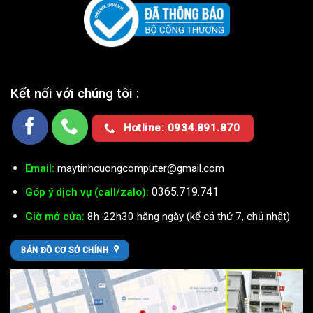
Kết nối với chúng tôi :
Hotline: 0934.891.870
Email:
maytinhcuongcomputer@gmail.com
0365.719.741
Góp ý dịch vụ (call/zalo):
Giờ mở cửa:
8h-22h30 hằng ngày (kể cả thứ 7, chủ nhật)
BẢN ĐỒ CƠ SỞ CHÍNH