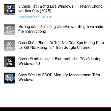
Cách
Tam
Sắp
Sửa
3 Cách Tắt Tường Lửa Windows 11 Nhanh Chóng
Giác
Hỏng
13
Lỗi
Màu
và Hiệu Quả (2025)
Trước
Th8
Mất
Vàng
Khi
ở
Chức năng bình luận bị tắt
Âm
Trên
Quá
3
Thanh
Ổ
Muộn
Cách
Hướng dẫn cách dùng UltraViewer để gửi và nhận
Khi
C
02
Tắt
Cập
file nhanh chóng
Windows
Th6
Tường
Nhật
Lửa
Windows
Cách Khắc Phục Lỗi “Kết Nối Của Bạn Không Phải
Windows
11
20
11
Là Kết Nối Riêng Tư” Trên Google Chrome
Th5
Nhanh
Chóng
Cách kết nối tai nghe Bluetooth cho PC và laptop
và
12
Windows 10
Hiệu
Th5
Quả
(2025)
Cách Sửa Lỗi BSOD Memory Management Trên
05
Windows
Th5