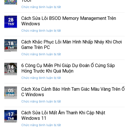
TUỔI
Th9
phát
tính
ở
Chức năng bình luận bị tắt
hành
của
CHÚC
Windows
bạn
MỪNG
Cách Sửa Lỗi BSOD Memory Management Trên
11
khỏi
28
SINH
25H2:
Windows
những
Th9
NHẬT
Bản
con
ở
Chức năng bình luận bị tắt
CƯỜNG
cập
mắt
Cách
COMPUTER
nhật
tò
Sửa
Cách Khắc Phục Lỗi Màn Hình Nhấp Nháy Khi Chơi
12
lớn
18
mò
Lỗi
TUỔI
Game Trên PC
với
Th9
BSOD
nhiều
ở
Chức năng bình luận bị tắt
Memory
cải
Cách
Management
tiến
Khắc
6 Công Cụ Miễn Phí Giúp Dự Đoán Ổ Cứng Sắp
Trên
14
quan
Phục
Windows
Hỏng Trước Khi Quá Muộn
trọng
Th9
Lỗi
ở
Chức năng bình luận bị tắt
Màn
6
Hình
Công
Cách Xóa Cảnh Báo Hình Tam Giác Màu Vàng Trên Ổ
Nhấp
05
Cụ
Nháy
C Windows
Th9
Miễn
Khi
ở
Chức năng bình luận bị tắt
Phí
Chơi
Cách
Giúp
Game
Xóa
Cách Sửa Lỗi Mất Âm Thanh Khi Cập Nhật
Dự
Trên
17
Cảnh
Đoán
Windows 11
PC
Th8
Báo
Ổ
ở
Chức năng bình luận bị tắt
Hình
Cứng