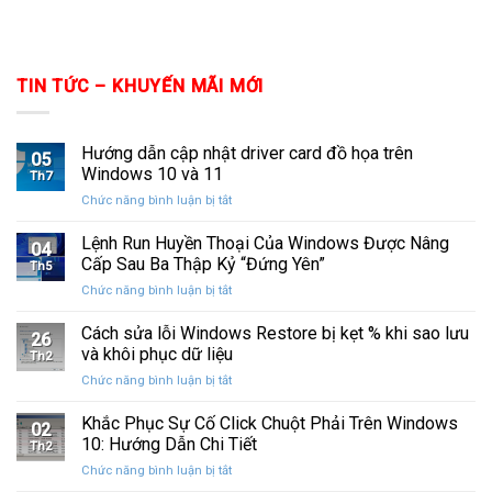
TIN TỨC – KHUYẾN MÃI MỚI
Hướng dẫn cập nhật driver card đồ họa trên
05
Windows 10 và 11
Th7
ở
Chức năng bình luận bị tắt
Hướng
dẫn
Lệnh Run Huyền Thoại Của Windows Được Nâng
04
cập
Cấp Sau Ba Thập Kỷ “Đứng Yên”
Th5
nhật
ở
Chức năng bình luận bị tắt
driver
Lệnh
card
Run
Cách sửa lỗi Windows Restore bị kẹt % khi sao lưu
đồ
26
Huyền
họa
và khôi phục dữ liệu
Th2
Thoại
trên
ở
Chức năng bình luận bị tắt
Của
Windows
Cách
Windows
10
sửa
Khắc Phục Sự Cố Click Chuột Phải Trên Windows
Được
và
02
lỗi
Nâng
10: Hướng Dẫn Chi Tiết
11
Th2
Windows
Cấp
ở
Chức năng bình luận bị tắt
Restore
Sau
Khắc
bị