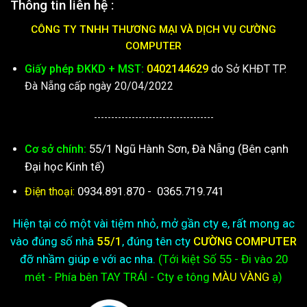
Thông tin liên hệ :
CÔNG TY TNHH THƯƠNG MẠI VÀ DỊCH VỤ CƯỜNG
COMPUTER
Giấy phép ĐKKD + MST:
0402144629
do Sở KHĐT TP.
Đà Nẵng cấp ngày 20/04/2022
-----------------------------------
55/1 Ngũ Hành Sơn, Đà Nẵng (Bên cạnh
Cơ sở chính:
Đại học Kinh tế)
0934.891.870
-
0365.719.741
Điện thoại:
Hiện tại có một vài tiệm nhỏ, mở gần cty e, rất mong ac
vào đúng số nhà
55/1
, đúng tên cty
CƯỜNG COMPUTER
đỡ nhầm giúp e với ac nha.
(Tới kiệt
Số 55 - Đi vào 20
mét - Phía bên TAY TRÁI - Cty e
tông
MÀU VÀNG
ạ)