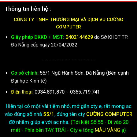
Thông tin liên hệ :
CÔNG TY TNHH THƯƠNG MẠI VÀ DỊCH VỤ CƯỜNG
COMPUTER
Giấy phép ĐKKD + MST:
0402144629
do Sở KHĐT TP.
Đà Nẵng cấp ngày 20/04/2022
-----------------------------------
55/1 Ngũ Hành Sơn, Đà Nẵng (Bên cạnh
Cơ sở chính:
Đại học Kinh tế)
0934.891.870
-
0365.719.741
Điện thoại:
Hiện tại có một vài tiệm nhỏ, mở gần cty e, rất mong ac
vào đúng số nhà
55/1
, đúng tên cty
CƯỜNG COMPUTER
đỡ nhầm giúp e với ac nha.
(Tới kiệt
Số 55 - Đi vào 20
mét - Phía bên TAY TRÁI - Cty e
tông
MÀU VÀNG
ạ)