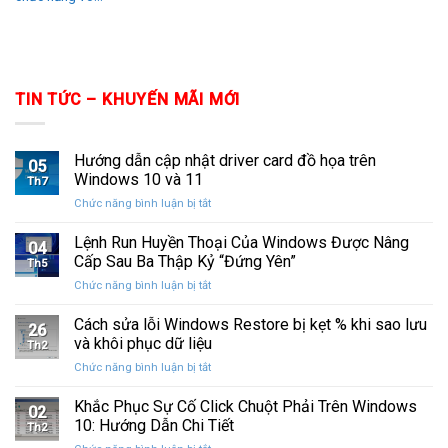
TIN TỨC – KHUYẾN MÃI MỚI
Hướng dẫn cập nhật driver card đồ họa trên
05
Windows 10 và 11
Th7
ở
Chức năng bình luận bị tắt
Hướng
dẫn
Lệnh Run Huyền Thoại Của Windows Được Nâng
04
cập
Cấp Sau Ba Thập Kỷ “Đứng Yên”
Th5
nhật
ở
Chức năng bình luận bị tắt
driver
Lệnh
card
Run
Cách sửa lỗi Windows Restore bị kẹt % khi sao lưu
đồ
26
Huyền
họa
và khôi phục dữ liệu
Th2
Thoại
trên
ở
Chức năng bình luận bị tắt
Của
Windows
Cách
Windows
10
sửa
Khắc Phục Sự Cố Click Chuột Phải Trên Windows
Được
và
02
lỗi
Nâng
10: Hướng Dẫn Chi Tiết
11
Th2
Windows
Cấp