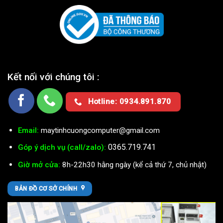
Kết nối với chúng tôi :
Hotline: 0934.891.870
Email:
maytinhcuongcomputer@gmail.com
0365.719.741
Góp ý dịch vụ (call/zalo):
Giờ mở cửa:
8h-22h30 hằng ngày (kể cả thứ 7, chủ nhật)
BẢN ĐỒ CƠ SỞ CHÍNH