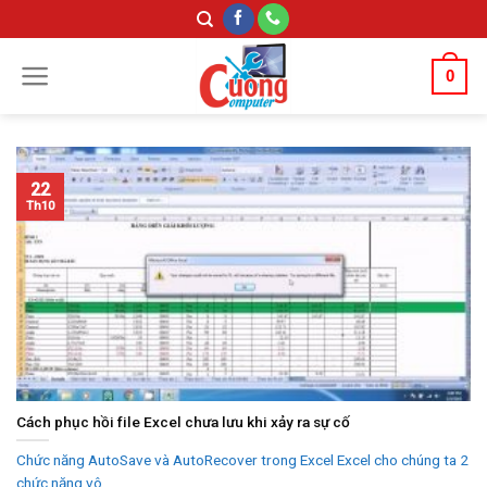
Skip
to
content
0
22
Th10
Cách phục hồi file Excel chưa lưu khi xảy ra sự cố
Chức năng AutoSave và AutoRecover trong Excel Excel cho chúng ta 2
chức năng vô...