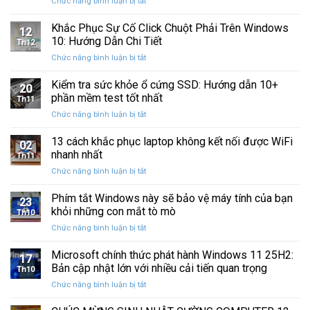
ở
Chức năng bình luận bị tắt
Restore
Sau
Khắc
bị
Ba
Phục
Khắc Phục Sự Cố Click Chuột Phải Trên Windows
kẹt
Thập
12
Sự
%
10: Hướng Dẫn Chi Tiết
Kỷ
Th12
Cố
khi
“Đứng
ở
Chức năng bình luận bị tắt
Click
sao
Yên”
Khắc
Chuột
lưu
Phục
Kiểm tra sức khỏe ổ cứng SSD: Hướng dẫn 10+
Phải
và
20
Sự
Trên
phần mềm test tốt nhất
khôi
Th11
Cố
Windows
phục
ở
Chức năng bình luận bị tắt
Click
10:
dữ
Kiểm
Chuột
Hướng
liệu
tra
13 cách khắc phục laptop không kết nối được WiFi
Phải
Dẫn
02
sức
Trên
nhanh nhất
Chi
Th11
khỏe
Windows
Tiết
ở
Chức năng bình luận bị tắt
ổ
10:
13
cứng
Hướng
cách
Phím tắt Windows này sẽ bảo vệ máy tính của bạn
SSD:
Dẫn
23
khắc
Hướng
khỏi những con mắt tò mò
Chi
Th10
phục
dẫn
Tiết
ở
Chức năng bình luận bị tắt
laptop
10+
Phím
không
phần
tắt
Microsoft chính thức phát hành Windows 11 25H2:
kết
mềm
17
Windows
nối
Bản cập nhật lớn với nhiều cải tiến quan trọng
test
Th10
này
được
tốt
ở
Chức năng bình luận bị tắt
sẽ
WiFi
nhất
Microsoft
bảo
nhanh
chính
vệ