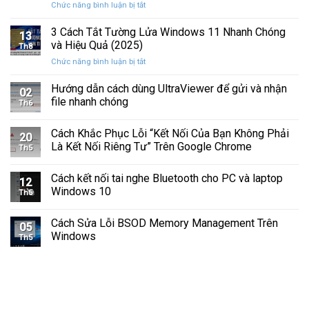
ở
Chức năng bình luận bị tắt
Hình
Cứng
Cách
Tam
Sắp
Sửa
3 Cách Tắt Tường Lửa Windows 11 Nhanh Chóng
Giác
Hỏng
13
Lỗi
Màu
và Hiệu Quả (2025)
Trước
Th8
Mất
Vàng
Khi
ở
Chức năng bình luận bị tắt
Âm
Trên
Quá
3
Thanh
Ổ
Muộn
Cách
Hướng dẫn cách dùng UltraViewer để gửi và nhận
Khi
C
02
Tắt
Cập
file nhanh chóng
Windows
Th6
Tường
Nhật
Lửa
Windows
Cách Khắc Phục Lỗi “Kết Nối Của Bạn Không Phải
Windows
11
20
11
Là Kết Nối Riêng Tư” Trên Google Chrome
Th5
Nhanh
Chóng
Cách kết nối tai nghe Bluetooth cho PC và laptop
và
12
Windows 10
Hiệu
Th5
Quả
(2025)
Cách Sửa Lỗi BSOD Memory Management Trên
05
Windows
Th5