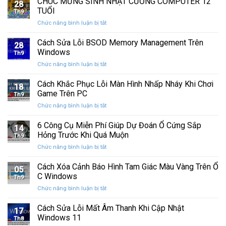
CHÚC MỪNG SINH NHẬT CƯỜNG COMPUTER 12
nhất
28
thức
máy
TUỔI
Th9
phát
tính
ở
Chức năng bình luận bị tắt
hành
của
CHÚC
Windows
bạn
MỪNG
Cách Sửa Lỗi BSOD Memory Management Trên
11
khỏi
28
SINH
25H2:
Windows
những
Th9
NHẬT
Bản
con
ở
Chức năng bình luận bị tắt
CƯỜNG
cập
mắt
Cách
COMPUTER
nhật
tò
Sửa
Cách Khắc Phục Lỗi Màn Hình Nhấp Nháy Khi Chơi
12
lớn
18
mò
Lỗi
TUỔI
Game Trên PC
với
Th9
BSOD
nhiều
ở
Chức năng bình luận bị tắt
Memory
cải
Cách
Management
tiến
Khắc
6 Công Cụ Miễn Phí Giúp Dự Đoán Ổ Cứng Sắp
Trên
14
quan
Phục
Windows
Hỏng Trước Khi Quá Muộn
trọng
Th9
Lỗi
ở
Chức năng bình luận bị tắt
Màn
6
Hình
Công
Cách Xóa Cảnh Báo Hình Tam Giác Màu Vàng Trên Ổ
Nhấp
05
Cụ
Nháy
C Windows
Th9
Miễn
Khi
ở
Chức năng bình luận bị tắt
Phí
Chơi
Cách
Giúp
Game
Xóa
Cách Sửa Lỗi Mất Âm Thanh Khi Cập Nhật
Dự
Trên
17
Cảnh
Đoán
Windows 11
PC
Th8
Báo
Ổ