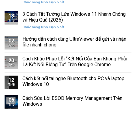
ở
Chức năng bình luận bị tắt
Hình
Cứng
Cách
Tam
Sắp
Sửa
3 Cách Tắt Tường Lửa Windows 11 Nhanh Chóng
Giác
Hỏng
13
Lỗi
Màu
và Hiệu Quả (2025)
Trước
Th8
Mất
Vàng
Khi
ở
Chức năng bình luận bị tắt
Âm
Trên
Quá
3
Thanh
Ổ
Muộn
Cách
Hướng dẫn cách dùng UltraViewer để gửi và nhận
Khi
C
02
Tắt
Cập
file nhanh chóng
Windows
Th6
Tường
Nhật
Lửa
Windows
Cách Khắc Phục Lỗi “Kết Nối Của Bạn Không Phải
Windows
11
20
11
Là Kết Nối Riêng Tư” Trên Google Chrome
Th5
Nhanh
Chóng
Cách kết nối tai nghe Bluetooth cho PC và laptop
và
12
Windows 10
Hiệu
Th5
Quả
(2025)
Cách Sửa Lỗi BSOD Memory Management Trên
05
Windows
Th5