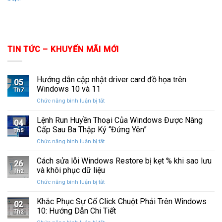
TIN TỨC – KHUYẾN MÃI MỚI
Hướng dẫn cập nhật driver card đồ họa trên
05
Windows 10 và 11
Th7
ở
Chức năng bình luận bị tắt
Hướng
dẫn
Lệnh Run Huyền Thoại Của Windows Được Nâng
04
cập
Cấp Sau Ba Thập Kỷ “Đứng Yên”
Th5
nhật
ở
Chức năng bình luận bị tắt
driver
Lệnh
card
Run
Cách sửa lỗi Windows Restore bị kẹt % khi sao lưu
đồ
26
Huyền
họa
và khôi phục dữ liệu
Th2
Thoại
trên
ở
Chức năng bình luận bị tắt
Của
Windows
Cách
Windows
10
sửa
Khắc Phục Sự Cố Click Chuột Phải Trên Windows
Được
và
02
lỗi
Nâng
10: Hướng Dẫn Chi Tiết
11
Th2
Windows
Cấp