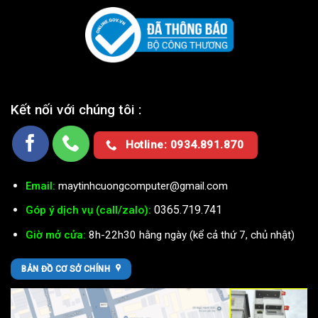
Kết nối với chúng tôi :
Hotline: 0934.891.870
Email:
maytinhcuongcomputer@gmail.com
0365.719.741
Góp ý dịch vụ (call/zalo):
Giờ mở cửa:
8h-22h30 hằng ngày (kể cả thứ 7, chủ nhật)
BẢN ĐỒ CƠ SỞ CHÍNH