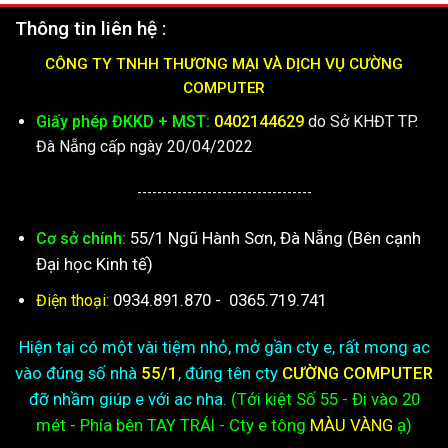
Thông tin liên hệ :
CÔNG TY TNHH THƯƠNG MẠI VÀ DỊCH VỤ CƯỜNG
COMPUTER
Giấy phép ĐKKD + MST:
0402144629
do Sở KHĐT TP.
Đà Nẵng cấp ngày 20/04/2022
-----------------------------------
55/1 Ngũ Hành Sơn, Đà Nẵng (Bên cạnh
Cơ sở chính:
Đại học Kinh tế)
0934.891.870
-
0365.719.741
Điện thoại:
Hiện tại có một vài tiệm nhỏ, mở gần cty e, rất mong ac
vào đúng số nhà
55/1
, đúng tên cty
CƯỜNG COMPUTER
đỡ nhầm giúp e với ac nha.
(Tới kiệt
Số 55 - Đi vào 20
mét - Phía bên TAY TRÁI - Cty e
tông
MÀU VÀNG
ạ)