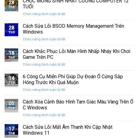
CHÚC MỪNG SINH NHẬT CƯỜNG COMPUTER 12
nhất
28
thức
máy
TUỔI
Th9
phát
tính
ở
Chức năng bình luận bị tắt
hành
của
CHÚC
Windows
bạn
MỪNG
Cách Sửa Lỗi BSOD Memory Management Trên
11
khỏi
28
SINH
25H2:
Windows
những
Th9
NHẬT
Bản
con
ở
Chức năng bình luận bị tắt
CƯỜNG
cập
mắt
Cách
COMPUTER
nhật
tò
Sửa
Cách Khắc Phục Lỗi Màn Hình Nhấp Nháy Khi Chơi
12
lớn
18
mò
Lỗi
TUỔI
Game Trên PC
với
Th9
BSOD
nhiều
ở
Chức năng bình luận bị tắt
Memory
cải
Cách
Management
tiến
Khắc
6 Công Cụ Miễn Phí Giúp Dự Đoán Ổ Cứng Sắp
Trên
14
quan
Phục
Windows
Hỏng Trước Khi Quá Muộn
trọng
Th9
Lỗi
ở
Chức năng bình luận bị tắt
Màn
6
Hình
Công
Cách Xóa Cảnh Báo Hình Tam Giác Màu Vàng Trên Ổ
Nhấp
05
Cụ
Nháy
C Windows
Th9
Miễn
Khi
ở
Chức năng bình luận bị tắt
Phí
Chơi
Cách
Giúp
Game
Xóa
Cách Sửa Lỗi Mất Âm Thanh Khi Cập Nhật
Dự
Trên
17
Cảnh
Đoán
Windows 11
PC
Th8
Báo
Ổ