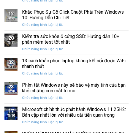
ở
Chức năng bình luận bị tắt
Restore
Sau
Khắc
bị
Ba
Phục
Khắc Phục Sự Cố Click Chuột Phải Trên Windows
kẹt
Thập
12
Sự
%
10: Hướng Dẫn Chi Tiết
Kỷ
Th12
Cố
khi
“Đứng
ở
Chức năng bình luận bị tắt
Click
sao
Yên”
Khắc
Chuột
lưu
Phục
Kiểm tra sức khỏe ổ cứng SSD: Hướng dẫn 10+
Phải
và
20
Sự
Trên
phần mềm test tốt nhất
khôi
Th11
Cố
Windows
phục
ở
Chức năng bình luận bị tắt
Click
10:
dữ
Kiểm
Chuột
Hướng
liệu
tra
13 cách khắc phục laptop không kết nối được WiFi
Phải
Dẫn
02
sức
Trên
nhanh nhất
Chi
Th11
khỏe
Windows
Tiết
ở
Chức năng bình luận bị tắt
ổ
10:
13
cứng
Hướng
cách
Phím tắt Windows này sẽ bảo vệ máy tính của bạn
SSD:
Dẫn
23
khắc
Hướng
khỏi những con mắt tò mò
Chi
Th10
phục
dẫn
Tiết
ở
Chức năng bình luận bị tắt
laptop
10+
Phím
không
phần
tắt
Microsoft chính thức phát hành Windows 11 25H2:
kết
mềm
17
Windows
nối
Bản cập nhật lớn với nhiều cải tiến quan trọng
test
Th10
này
được
tốt
ở
Chức năng bình luận bị tắt
sẽ
WiFi
nhất
Microsoft
bảo
nhanh
chính
vệ