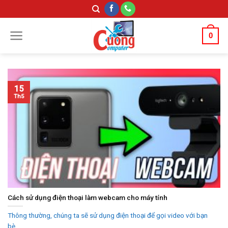
Skip
to
content
0
15
Th5
Cách sử dụng điện thoại làm webcam cho máy tính
Thông thường, chúng ta sẽ sử dụng điện thoại để gọi video với bạn
bè,...