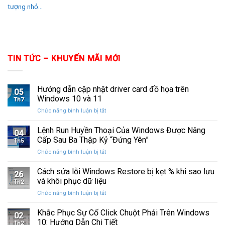
tượng nhỏ...
TIN TỨC – KHUYẾN MÃI MỚI
Hướng dẫn cập nhật driver card đồ họa trên
05
Windows 10 và 11
Th7
ở
Chức năng bình luận bị tắt
Hướng
dẫn
Lệnh Run Huyền Thoại Của Windows Được Nâng
04
cập
Cấp Sau Ba Thập Kỷ “Đứng Yên”
Th5
nhật
ở
Chức năng bình luận bị tắt
driver
Lệnh
card
Run
Cách sửa lỗi Windows Restore bị kẹt % khi sao lưu
đồ
26
Huyền
họa
và khôi phục dữ liệu
Th2
Thoại
trên
ở
Chức năng bình luận bị tắt
Của
Windows
Cách
Windows
10
sửa
Khắc Phục Sự Cố Click Chuột Phải Trên Windows
Được
và
02
lỗi
Nâng
10: Hướng Dẫn Chi Tiết
11
Th2