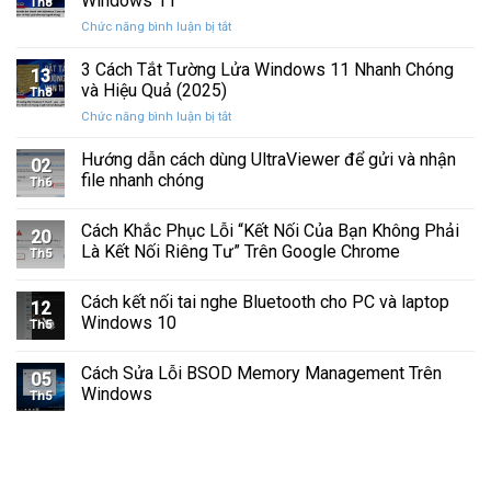
Windows 11
Th8
Báo
Ổ
ở
Chức năng bình luận bị tắt
Hình
Cứng
Cách
Tam
Sắp
Sửa
3 Cách Tắt Tường Lửa Windows 11 Nhanh Chóng
Giác
Hỏng
13
Lỗi
Màu
và Hiệu Quả (2025)
Trước
Th8
Mất
Vàng
Khi
ở
Chức năng bình luận bị tắt
Âm
Trên
Quá
3
Thanh
Ổ
Muộn
Cách
Hướng dẫn cách dùng UltraViewer để gửi và nhận
Khi
C
02
Tắt
Cập
file nhanh chóng
Windows
Th6
Tường
Nhật
Lửa
Windows
Cách Khắc Phục Lỗi “Kết Nối Của Bạn Không Phải
Windows
11
20
11
Là Kết Nối Riêng Tư” Trên Google Chrome
Th5
Nhanh
Chóng
Cách kết nối tai nghe Bluetooth cho PC và laptop
và
12
Windows 10
Hiệu
Th5
Quả
(2025)
Cách Sửa Lỗi BSOD Memory Management Trên
05
Windows
Th5