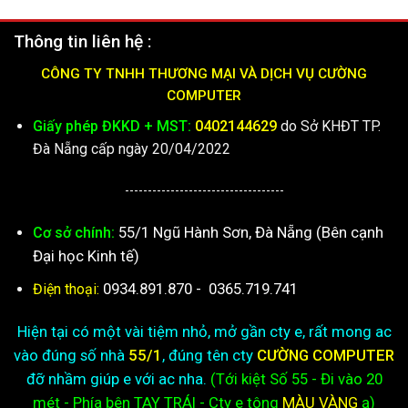
Thông tin liên hệ :
CÔNG TY TNHH THƯƠNG MẠI VÀ DỊCH VỤ CƯỜNG
COMPUTER
Giấy phép ĐKKD + MST:
0402144629
do Sở KHĐT TP.
Đà Nẵng cấp ngày 20/04/2022
-----------------------------------
55/1 Ngũ Hành Sơn, Đà Nẵng (Bên cạnh
Cơ sở chính:
Đại học Kinh tế)
0934.891.870
-
0365.719.741
Điện thoại:
Hiện tại có một vài tiệm nhỏ, mở gần cty e, rất mong ac
vào đúng số nhà
55/1
, đúng tên cty
CƯỜNG COMPUTER
đỡ nhầm giúp e với ac nha.
(Tới kiệt
Số 55 - Đi vào 20
mét - Phía bên TAY TRÁI - Cty e
tông
MÀU VÀNG
ạ)