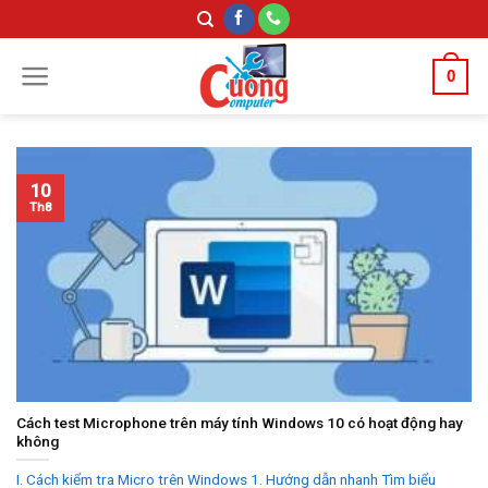
Skip
to
content
0
10
Th8
Cách test Microphone trên máy tính Windows 10 có hoạt động hay
không
I. Cách kiểm tra Micro trên Windows 1. Hướng dẫn nhanh Tìm biểu