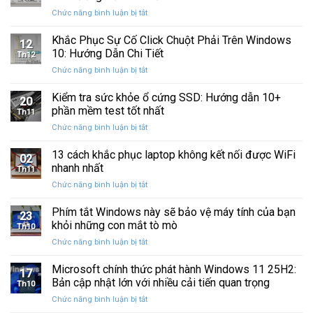
Windows
Cấp
ở
Chức năng bình luận bị tắt
Restore
Sau
Khắc
bị
Ba
Phục
Khắc Phục Sự Cố Click Chuột Phải Trên Windows
kẹt
Thập
12
Sự
%
10: Hướng Dẫn Chi Tiết
Kỷ
Th12
Cố
khi
“Đứng
ở
Chức năng bình luận bị tắt
Click
sao
Yên”
Khắc
Chuột
lưu
Phục
Kiểm tra sức khỏe ổ cứng SSD: Hướng dẫn 10+
Phải
và
20
Sự
Trên
phần mềm test tốt nhất
khôi
Th11
Cố
Windows
phục
ở
Chức năng bình luận bị tắt
Click
10:
dữ
Kiểm
Chuột
Hướng
liệu
tra
13 cách khắc phục laptop không kết nối được WiFi
Phải
Dẫn
02
sức
Trên
nhanh nhất
Chi
Th11
khỏe
Windows
Tiết
ở
Chức năng bình luận bị tắt
ổ
10:
13
cứng
Hướng
cách
Phím tắt Windows này sẽ bảo vệ máy tính của bạn
SSD:
Dẫn
23
khắc
Hướng
khỏi những con mắt tò mò
Chi
Th10
phục
dẫn
Tiết
ở
Chức năng bình luận bị tắt
laptop
10+
Phím
không
phần
tắt
Microsoft chính thức phát hành Windows 11 25H2:
kết
mềm
17
Windows
nối
Bản cập nhật lớn với nhiều cải tiến quan trọng
test
Th10
này
được
tốt
ở
Chức năng bình luận bị tắt
sẽ
WiFi
nhất
Microsoft
bảo