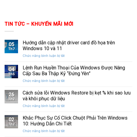
TIN TỨC – KHUYẾN MÃI MỚI
Hướng dẫn cập nhật driver card đồ họa trên
05
Windows 10 và 11
Th7
ở
Chức năng bình luận bị tắt
Hướng
dẫn
Lệnh Run Huyền Thoại Của Windows Được Nâng
04
cập
Cấp Sau Ba Thập Kỷ “Đứng Yên”
Th5
nhật
ở
Chức năng bình luận bị tắt
driver
Lệnh
card
Run
Cách sửa lỗi Windows Restore bị kẹt % khi sao lưu
đồ
26
Huyền
họa
và khôi phục dữ liệu
Th2
Thoại
trên
ở
Chức năng bình luận bị tắt
Của
Windows
Cách
Windows
10
sửa
Khắc Phục Sự Cố Click Chuột Phải Trên Windows
Được
và
02
lỗi
Nâng
10: Hướng Dẫn Chi Tiết
11
Th2
Windows
Cấp
ở
Chức năng bình luận bị tắt
Restore
Sau
Khắc
bị