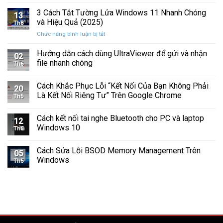
Cách
Tam
Sắp
Sửa
3 Cách Tắt Tường Lửa Windows 11 Nhanh Chóng
Giác
Hỏng
13
Lỗi
Màu
và Hiệu Quả (2025)
Trước
Th8
Mất
Vàng
Khi
ở
Chức năng bình luận bị tắt
Âm
Trên
Quá
3
Thanh
Ổ
Muộn
Cách
Hướng dẫn cách dùng UltraViewer để gửi và nhận
Khi
C
02
Tắt
Cập
file nhanh chóng
Windows
Th6
Tường
Nhật
Lửa
Windows
Cách Khắc Phục Lỗi “Kết Nối Của Bạn Không Phải
Windows
11
20
11
Là Kết Nối Riêng Tư” Trên Google Chrome
Th5
Nhanh
Chóng
Cách kết nối tai nghe Bluetooth cho PC và laptop
và
12
Windows 10
Hiệu
Th5
Quả
(2025)
Cách Sửa Lỗi BSOD Memory Management Trên
05
Windows
Th5