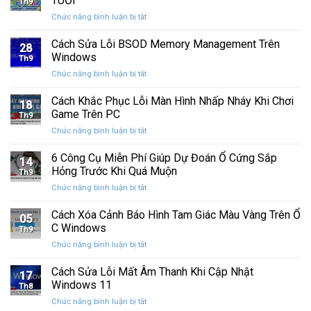
TUỔI
Th9
phát
tính
ở
Chức năng bình luận bị tắt
hành
của
CHÚC
Windows
bạn
MỪNG
Cách Sửa Lỗi BSOD Memory Management Trên
11
khỏi
28
SINH
25H2:
Windows
những
Th9
NHẬT
Bản
con
ở
Chức năng bình luận bị tắt
CƯỜNG
cập
mắt
Cách
COMPUTER
nhật
tò
Sửa
Cách Khắc Phục Lỗi Màn Hình Nhấp Nháy Khi Chơi
12
lớn
18
mò
Lỗi
TUỔI
Game Trên PC
với
Th9
BSOD
nhiều
ở
Chức năng bình luận bị tắt
Memory
cải
Cách
Management
tiến
Khắc
6 Công Cụ Miễn Phí Giúp Dự Đoán Ổ Cứng Sắp
Trên
14
quan
Phục
Windows
Hỏng Trước Khi Quá Muộn
trọng
Th9
Lỗi
ở
Chức năng bình luận bị tắt
Màn
6
Hình
Công
Cách Xóa Cảnh Báo Hình Tam Giác Màu Vàng Trên Ổ
Nhấp
05
Cụ
Nháy
C Windows
Th9
Miễn
Khi
ở
Chức năng bình luận bị tắt
Phí
Chơi
Cách
Giúp
Game
Xóa
Cách Sửa Lỗi Mất Âm Thanh Khi Cập Nhật
Dự
Trên
17
Cảnh
Đoán
Windows 11
PC
Th8
Báo
Ổ
ở
Chức năng bình luận bị tắt
Hình
Cứng