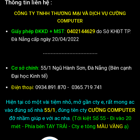
Thông tin liên hệ :
CÔNG TY TNHH THƯƠNG MẠI VÀ DỊCH VỤ CƯỜNG
COMPUTER
Giấy phép ĐKKD + MST:
0402144629
do Sở KHĐT TP.
Đà Nẵng cấp ngày 20/04/2022
-----------------------------------
55/1 Ngũ Hành Sơn, Đà Nẵng (Bên cạnh
Cơ sở chính:
Đại học Kinh tế)
0934.891.870
-
0365.719.741
Điện thoại:
Hiện tại có một vài tiệm nhỏ, mở gần cty e, rất mong ac
vào đúng số nhà
55/1
, đúng tên cty
CƯỜNG COMPUTER
đỡ nhầm giúp e với ac nha.
(Tới kiệt
Số 55 - Đi vào 20
mét - Phía bên TAY TRÁI - Cty e
tông
MÀU VÀNG
ạ)