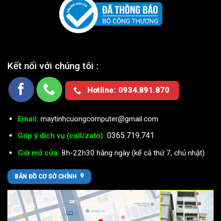
Kết nối với chúng tôi :
Hotline: 0934.891.870
Email:
maytinhcuongcomputer@gmail.com
0365.719.741
Góp ý dịch vụ (call/zalo):
Giờ mở cửa:
8h-22h30 hằng ngày (kể cả thứ 7, chủ nhật)
BẢN ĐỒ CƠ SỞ CHÍNH