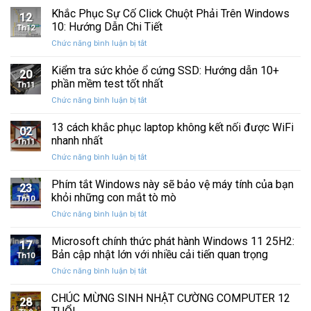
Ba
Phục
Khắc Phục Sự Cố Click Chuột Phải Trên Windows
kẹt
Thập
12
Sự
%
10: Hướng Dẫn Chi Tiết
Kỷ
Th12
Cố
khi
“Đứng
ở
Chức năng bình luận bị tắt
Click
sao
Yên”
Khắc
Chuột
lưu
Phục
Kiểm tra sức khỏe ổ cứng SSD: Hướng dẫn 10+
Phải
và
20
Sự
Trên
phần mềm test tốt nhất
khôi
Th11
Cố
Windows
phục
ở
Chức năng bình luận bị tắt
Click
10:
dữ
Kiểm
Chuột
Hướng
liệu
tra
13 cách khắc phục laptop không kết nối được WiFi
Phải
Dẫn
02
sức
Trên
nhanh nhất
Chi
Th11
khỏe
Windows
Tiết
ở
Chức năng bình luận bị tắt
ổ
10:
13
cứng
Hướng
cách
Phím tắt Windows này sẽ bảo vệ máy tính của bạn
SSD:
Dẫn
23
khắc
Hướng
khỏi những con mắt tò mò
Chi
Th10
phục
dẫn
Tiết
ở
Chức năng bình luận bị tắt
laptop
10+
Phím
không
phần
tắt
Microsoft chính thức phát hành Windows 11 25H2:
kết
mềm
17
Windows
nối
Bản cập nhật lớn với nhiều cải tiến quan trọng
test
Th10
này
được
tốt
ở
Chức năng bình luận bị tắt
sẽ
WiFi
nhất
Microsoft
bảo
nhanh
chính
CHÚC MỪNG SINH NHẬT CƯỜNG COMPUTER 12
vệ
nhất
28
thức
máy