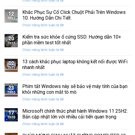
ở
Chức năng bình luận bị tắt
Restore
Sau
Khắc
bị
Ba
Phục
Khắc Phục Sự Cố Click Chuột Phải Trên Windows
kẹt
Thập
12
Sự
%
10: Hướng Dẫn Chi Tiết
Kỷ
Th12
Cố
khi
“Đứng
ở
Chức năng bình luận bị tắt
Click
sao
Yên”
Khắc
Chuột
lưu
Phục
Kiểm tra sức khỏe ổ cứng SSD: Hướng dẫn 10+
Phải
và
20
Sự
Trên
phần mềm test tốt nhất
khôi
Th11
Cố
Windows
phục
ở
Chức năng bình luận bị tắt
Click
10:
dữ
Kiểm
Chuột
Hướng
liệu
tra
13 cách khắc phục laptop không kết nối được WiFi
Phải
Dẫn
02
sức
Trên
nhanh nhất
Chi
Th11
khỏe
Windows
Tiết
ở
Chức năng bình luận bị tắt
ổ
10:
13
cứng
Hướng
cách
Phím tắt Windows này sẽ bảo vệ máy tính của bạn
SSD:
Dẫn
23
khắc
Hướng
khỏi những con mắt tò mò
Chi
Th10
phục
dẫn
Tiết
ở
Chức năng bình luận bị tắt
laptop
10+
Phím
không
phần
tắt
Microsoft chính thức phát hành Windows 11 25H2:
kết
mềm
17
Windows
nối
Bản cập nhật lớn với nhiều cải tiến quan trọng
test
Th10
này
được
tốt
ở
Chức năng bình luận bị tắt
sẽ
WiFi
nhất
Microsoft
bảo
nhanh
chính
vệ