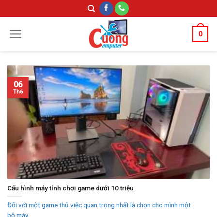
Skip
to
content
0
06
Th6
Cấu hình máy tính chơi game dưới 10 triệu
Đối với một game thủ việc quan trọng nhất là chọn cho mình một
bộ máy...