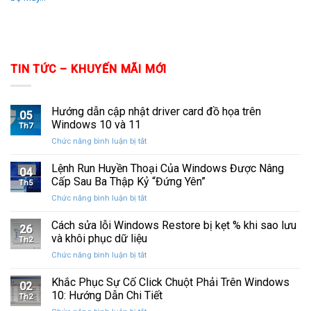
TIN TỨC – KHUYẾN MÃI MỚI
Hướng dẫn cập nhật driver card đồ họa trên
05
Windows 10 và 11
Th7
ở
Chức năng bình luận bị tắt
Hướng
dẫn
Lệnh Run Huyền Thoại Của Windows Được Nâng
04
cập
Cấp Sau Ba Thập Kỷ “Đứng Yên”
Th5
nhật
ở
Chức năng bình luận bị tắt
driver
Lệnh
card
Run
Cách sửa lỗi Windows Restore bị kẹt % khi sao lưu
đồ
26
Huyền
họa
và khôi phục dữ liệu
Th2
Thoại
trên
ở
Chức năng bình luận bị tắt
Của
Windows
Cách
Windows
10
sửa
Khắc Phục Sự Cố Click Chuột Phải Trên Windows
Được
và
02
lỗi
Nâng
10: Hướng Dẫn Chi Tiết
11
Th2
Windows
Cấp