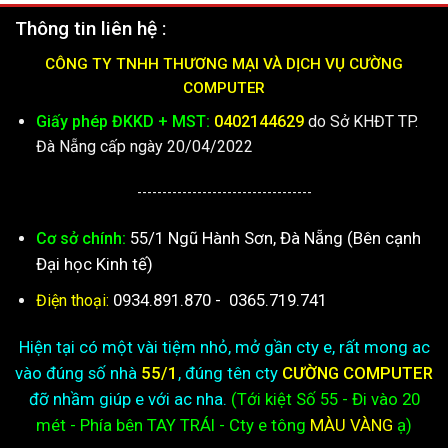
Thông tin liên hệ :
CÔNG TY TNHH THƯƠNG MẠI VÀ DỊCH VỤ CƯỜNG
COMPUTER
Giấy phép ĐKKD + MST:
0402144629
do Sở KHĐT TP.
Đà Nẵng cấp ngày 20/04/2022
-----------------------------------
55/1 Ngũ Hành Sơn, Đà Nẵng (Bên cạnh
Cơ sở chính:
Đại học Kinh tế)
0934.891.870
-
0365.719.741
Điện thoại:
Hiện tại có một vài tiệm nhỏ, mở gần cty e, rất mong ac
vào đúng số nhà
55/1
, đúng tên cty
CƯỜNG COMPUTER
đỡ nhầm giúp e với ac nha.
(Tới kiệt
Số 55 - Đi vào 20
mét - Phía bên TAY TRÁI - Cty e
tông
MÀU VÀNG
ạ)