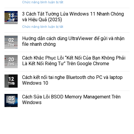
ở
Chức năng bình luận bị tắt
Hình
Cứng
Cách
Tam
Sắp
Sửa
3 Cách Tắt Tường Lửa Windows 11 Nhanh Chóng
Giác
Hỏng
13
Lỗi
Màu
và Hiệu Quả (2025)
Trước
Th8
Mất
Vàng
Khi
ở
Chức năng bình luận bị tắt
Âm
Trên
Quá
3
Thanh
Ổ
Muộn
Cách
Hướng dẫn cách dùng UltraViewer để gửi và nhận
Khi
C
02
Tắt
Cập
file nhanh chóng
Windows
Th6
Tường
Nhật
Lửa
Windows
Cách Khắc Phục Lỗi “Kết Nối Của Bạn Không Phải
Windows
11
20
11
Là Kết Nối Riêng Tư” Trên Google Chrome
Th5
Nhanh
Chóng
Cách kết nối tai nghe Bluetooth cho PC và laptop
và
12
Windows 10
Hiệu
Th5
Quả
(2025)
Cách Sửa Lỗi BSOD Memory Management Trên
05
Windows
Th5