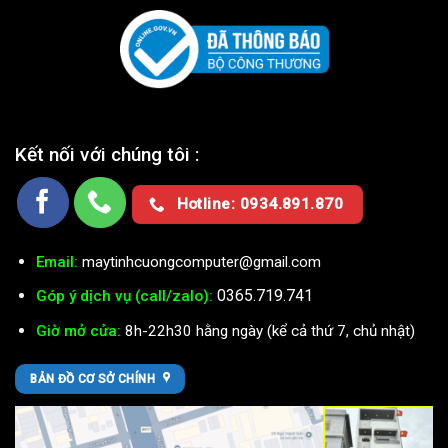
Kết nối với chúng tôi :
Hotline: 0934.891.870
Email:
maytinhcuongcomputer@gmail.com
0365.719.741
Góp ý dịch vụ (call/zalo):
Giờ mở cửa:
8h-22h30 hằng ngày (kể cả thứ 7, chủ nhật)
BẢN ĐỒ CƠ SỞ CHÍNH