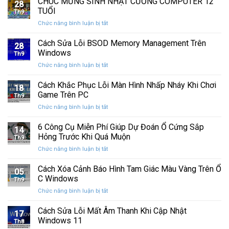
CHÚC MỪNG SINH NHẬT CƯỜNG COMPUTER 12
nhất
28
thức
máy
TUỔI
Th9
phát
tính
ở
Chức năng bình luận bị tắt
hành
của
CHÚC
Windows
bạn
MỪNG
Cách Sửa Lỗi BSOD Memory Management Trên
11
khỏi
28
SINH
25H2:
Windows
những
Th9
NHẬT
Bản
con
ở
Chức năng bình luận bị tắt
CƯỜNG
cập
mắt
Cách
COMPUTER
nhật
tò
Sửa
Cách Khắc Phục Lỗi Màn Hình Nhấp Nháy Khi Chơi
12
lớn
18
mò
Lỗi
TUỔI
Game Trên PC
với
Th9
BSOD
nhiều
ở
Chức năng bình luận bị tắt
Memory
cải
Cách
Management
tiến
Khắc
6 Công Cụ Miễn Phí Giúp Dự Đoán Ổ Cứng Sắp
Trên
14
quan
Phục
Windows
Hỏng Trước Khi Quá Muộn
trọng
Th9
Lỗi
ở
Chức năng bình luận bị tắt
Màn
6
Hình
Công
Cách Xóa Cảnh Báo Hình Tam Giác Màu Vàng Trên Ổ
Nhấp
05
Cụ
Nháy
C Windows
Th9
Miễn
Khi
ở
Chức năng bình luận bị tắt
Phí
Chơi
Cách
Giúp
Game
Xóa
Cách Sửa Lỗi Mất Âm Thanh Khi Cập Nhật
Dự
Trên
17
Cảnh
Đoán
Windows 11
PC
Th8
Báo
Ổ