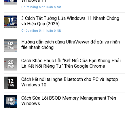
Windows 11
Th8
Báo
Ổ
ở
Chức năng bình luận bị tắt
Hình
Cứng
Cách
Tam
Sắp
Sửa
3 Cách Tắt Tường Lửa Windows 11 Nhanh Chóng
Giác
Hỏng
13
Lỗi
Màu
và Hiệu Quả (2025)
Trước
Th8
Mất
Vàng
Khi
ở
Chức năng bình luận bị tắt
Âm
Trên
Quá
3
Thanh
Ổ
Muộn
Cách
Hướng dẫn cách dùng UltraViewer để gửi và nhận
Khi
C
02
Tắt
Cập
file nhanh chóng
Windows
Th6
Tường
Nhật
Lửa
Windows
Cách Khắc Phục Lỗi “Kết Nối Của Bạn Không Phải
Windows
11
20
11
Là Kết Nối Riêng Tư” Trên Google Chrome
Th5
Nhanh
Chóng
Cách kết nối tai nghe Bluetooth cho PC và laptop
và
12
Windows 10
Hiệu
Th5
Quả
(2025)
Cách Sửa Lỗi BSOD Memory Management Trên
05
Windows
Th5