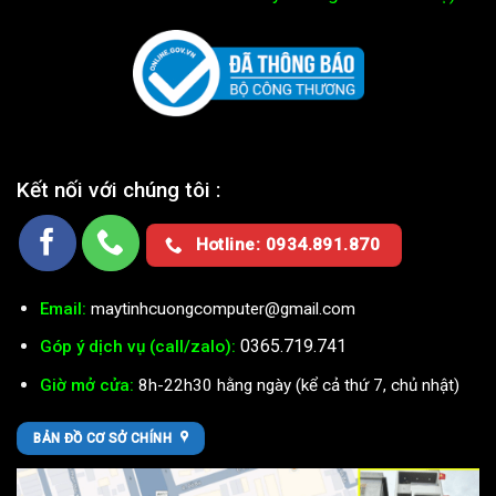
Kết nối với chúng tôi :
Hotline: 0934.891.870
Email:
maytinhcuongcomputer@gmail.com
0365.719.741
Góp ý dịch vụ (call/zalo):
Giờ mở cửa:
8h-22h30 hằng ngày (kể cả thứ 7, chủ nhật)
BẢN ĐỒ CƠ SỞ CHÍNH