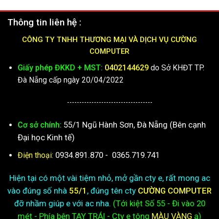
Thông tin liên hệ :
CÔNG TY TNHH THƯƠNG MẠI VÀ DỊCH VỤ CƯỜNG
COMPUTER
Giấy phép ĐKKD + MST:
0402144629
do Sở KHĐT TP.
Đà Nẵng cấp ngày 20/04/2022
-----------------------------------
55/1 Ngũ Hành Sơn, Đà Nẵng (Bên cạnh
Cơ sở chính:
Đại học Kinh tế)
0934.891.870
-
0365.719.741
Điện thoại:
Hiện tại có một vài tiệm nhỏ, mở gần cty e, rất mong ac
vào đúng số nhà
55/1
, đúng tên cty
CƯỜNG COMPUTER
đỡ nhầm giúp e với ac nha.
(Tới kiệt
Số 55 - Đi vào 20
mét - Phía bên TAY TRÁI - Cty e
tông
MÀU VÀNG
ạ)