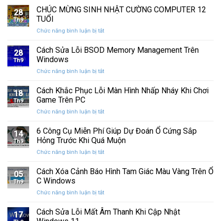
nhanh
chính
CHÚC MỪNG SINH NHẬT CƯỜNG COMPUTER 12
vệ
nhất
28
thức
máy
TUỔI
Th9
phát
tính
ở
Chức năng bình luận bị tắt
hành
của
CHÚC
Windows
bạn
MỪNG
Cách Sửa Lỗi BSOD Memory Management Trên
11
khỏi
28
SINH
25H2:
Windows
những
Th9
NHẬT
Bản
con
ở
Chức năng bình luận bị tắt
CƯỜNG
cập
mắt
Cách
COMPUTER
nhật
tò
Sửa
Cách Khắc Phục Lỗi Màn Hình Nhấp Nháy Khi Chơi
12
lớn
18
mò
Lỗi
TUỔI
Game Trên PC
với
Th9
BSOD
nhiều
ở
Chức năng bình luận bị tắt
Memory
cải
Cách
Management
tiến
Khắc
6 Công Cụ Miễn Phí Giúp Dự Đoán Ổ Cứng Sắp
Trên
14
quan
Phục
Windows
Hỏng Trước Khi Quá Muộn
trọng
Th9
Lỗi
ở
Chức năng bình luận bị tắt
Màn
6
Hình
Công
Cách Xóa Cảnh Báo Hình Tam Giác Màu Vàng Trên Ổ
Nhấp
05
Cụ
Nháy
C Windows
Th9
Miễn
Khi
ở
Chức năng bình luận bị tắt
Phí
Chơi
Cách
Giúp
Game
Xóa
Cách Sửa Lỗi Mất Âm Thanh Khi Cập Nhật
Dự
Trên
17
Cảnh
Đoán
PC