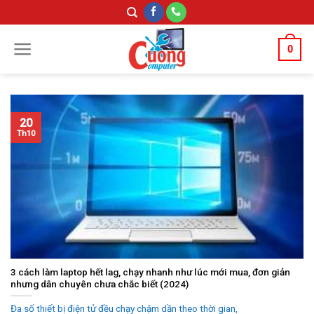
Skip
to
content
0
20
Th10
3 cách làm laptop hết lag, chạy nhanh như lúc mới mua, đơn giản
nhưng dân chuyên chưa chắc biết (2024)
Đa số thiết bị điện tử đều chạy chậm dần theo thời gian,