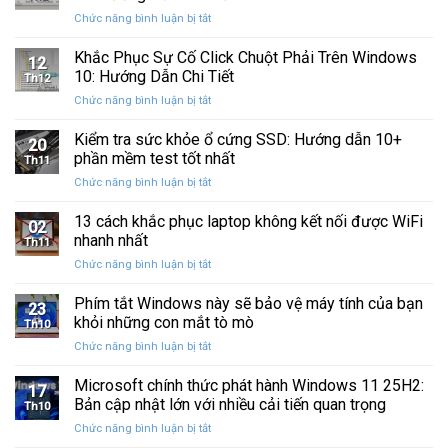
Windows
Cấp
ở
Chức năng bình luận bị tắt
Restore
Sau
Khắc
bị
Ba
Phục
Khắc Phục Sự Cố Click Chuột Phải Trên Windows
kẹt
Thập
12
Sự
%
10: Hướng Dẫn Chi Tiết
Kỷ
Th12
Cố
khi
“Đứng
ở
Chức năng bình luận bị tắt
Click
sao
Yên”
Khắc
Chuột
lưu
Phục
Kiểm tra sức khỏe ổ cứng SSD: Hướng dẫn 10+
Phải
và
20
Sự
Trên
phần mềm test tốt nhất
khôi
Th11
Cố
Windows
phục
ở
Chức năng bình luận bị tắt
Click
10:
dữ
Kiểm
Chuột
Hướng
liệu
tra
13 cách khắc phục laptop không kết nối được WiFi
Phải
Dẫn
02
sức
Trên
nhanh nhất
Chi
Th11
khỏe
Windows
Tiết
ở
Chức năng bình luận bị tắt
ổ
10:
13
cứng
Hướng
cách
Phím tắt Windows này sẽ bảo vệ máy tính của bạn
SSD:
Dẫn
23
khắc
Hướng
khỏi những con mắt tò mò
Chi
Th10
phục
dẫn
Tiết
ở
Chức năng bình luận bị tắt
laptop
10+
Phím
không
phần
tắt
Microsoft chính thức phát hành Windows 11 25H2:
kết
mềm
17
Windows
nối
Bản cập nhật lớn với nhiều cải tiến quan trọng
test
Th10
này
được
tốt
ở
Chức năng bình luận bị tắt
sẽ
WiFi
nhất
Microsoft
bảo