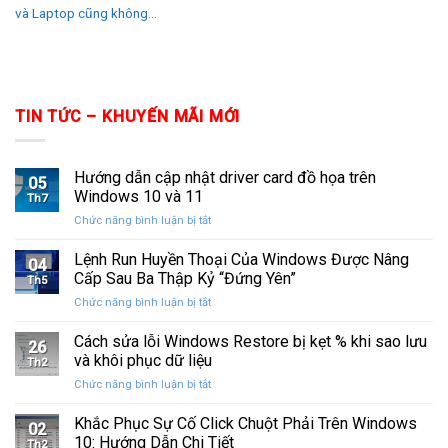
và Laptop cũng không...
TIN TỨC – KHUYẾN MÃI MỚI
Hướng dẫn cập nhật driver card đồ họa trên
05
Windows 10 và 11
Th7
ở
Chức năng bình luận bị tắt
Hướng
dẫn
Lệnh Run Huyền Thoại Của Windows Được Nâng
04
cập
Cấp Sau Ba Thập Kỷ “Đứng Yên”
Th5
nhật
ở
Chức năng bình luận bị tắt
driver
Lệnh
card
Run
Cách sửa lỗi Windows Restore bị kẹt % khi sao lưu
đồ
26
Huyền
họa
và khôi phục dữ liệu
Th2
Thoại
trên
ở
Chức năng bình luận bị tắt
Của
Windows
Cách
Windows
10
sửa
Khắc Phục Sự Cố Click Chuột Phải Trên Windows
Được
và
02
lỗi
Nâng
10: Hướng Dẫn Chi Tiết
11
Th2