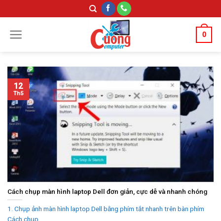
Skip
to
content
0
12
Th5
Cách chụp màn hình laptop Dell đơn giản, cực dễ và nhanh chóng
1. Chụp ảnh màn hình laptop Dell bằng phím tắt nhanh trên bàn phím
Cách chụp...