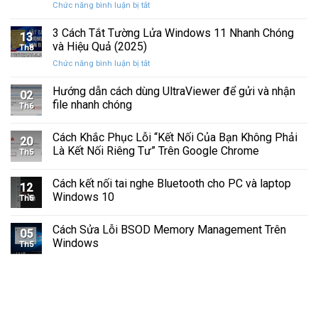
ở
Chức năng bình luận bị tắt
Hình
Cứng
Cách
Tam
Sắp
Sửa
3 Cách Tắt Tường Lửa Windows 11 Nhanh Chóng
Giác
Hỏng
13
Lỗi
Màu
và Hiệu Quả (2025)
Trước
Th8
Mất
Vàng
Khi
ở
Chức năng bình luận bị tắt
Âm
Trên
Quá
3
Thanh
Ổ
Muộn
Cách
Hướng dẫn cách dùng UltraViewer để gửi và nhận
Khi
C
02
Tắt
Cập
file nhanh chóng
Windows
Th6
Tường
Nhật
Lửa
Windows
Cách Khắc Phục Lỗi “Kết Nối Của Bạn Không Phải
Windows
11
20
11
Là Kết Nối Riêng Tư” Trên Google Chrome
Th5
Nhanh
Chóng
Cách kết nối tai nghe Bluetooth cho PC và laptop
và
12
Windows 10
Hiệu
Th5
Quả
(2025)
Cách Sửa Lỗi BSOD Memory Management Trên
05
Windows
Th5