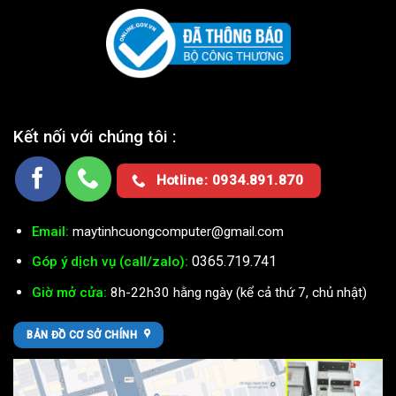
Kết nối với chúng tôi :
Hotline: 0934.891.870
Email:
maytinhcuongcomputer@gmail.com
0365.719.741
Góp ý dịch vụ (call/zalo):
Giờ mở cửa:
8h-22h30 hằng ngày (kể cả thứ 7, chủ nhật)
BẢN ĐỒ CƠ SỞ CHÍNH