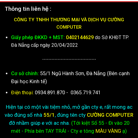
Thông tin liên hệ :
CÔNG TY TNHH THƯƠNG MẠI VÀ DỊCH VỤ CƯỜNG
COMPUTER
Giấy phép ĐKKD + MST:
0402144629
do Sở KHĐT TP.
Đà Nẵng cấp ngày 20/04/2022
-----------------------------------
55/1 Ngũ Hành Sơn, Đà Nẵng (Bên cạnh
Cơ sở chính:
Đại học Kinh tế)
0934.891.870
-
0365.719.741
Điện thoại:
Hiện tại có một vài tiệm nhỏ, mở gần cty e, rất mong ac
vào đúng số nhà
55/1
, đúng tên cty
CƯỜNG COMPUTER
đỡ nhầm giúp e với ac nha.
(Tới kiệt
Số 55 - Đi vào 20
mét - Phía bên TAY TRÁI - Cty e
tông
MÀU VÀNG
ạ)