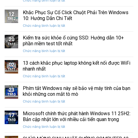
ở
Chức năng bình luận bị tắt
Restore
Sau
Khắc
bị
Ba
Phục
Khắc Phục Sự Cố Click Chuột Phải Trên Windows
kẹt
Thập
12
Sự
%
10: Hướng Dẫn Chi Tiết
Kỷ
Th12
Cố
khi
“Đứng
ở
Chức năng bình luận bị tắt
Click
sao
Yên”
Khắc
Chuột
lưu
Phục
Kiểm tra sức khỏe ổ cứng SSD: Hướng dẫn 10+
Phải
và
20
Sự
Trên
phần mềm test tốt nhất
khôi
Th11
Cố
Windows
phục
ở
Chức năng bình luận bị tắt
Click
10:
dữ
Kiểm
Chuột
Hướng
liệu
tra
13 cách khắc phục laptop không kết nối được WiFi
Phải
Dẫn
02
sức
Trên
nhanh nhất
Chi
Th11
khỏe
Windows
Tiết
ở
Chức năng bình luận bị tắt
ổ
10:
13
cứng
Hướng
cách
Phím tắt Windows này sẽ bảo vệ máy tính của bạn
SSD:
Dẫn
23
khắc
Hướng
khỏi những con mắt tò mò
Chi
Th10
phục
dẫn
Tiết
ở
Chức năng bình luận bị tắt
laptop
10+
Phím
không
phần
tắt
Microsoft chính thức phát hành Windows 11 25H2:
kết
mềm
17
Windows
nối
Bản cập nhật lớn với nhiều cải tiến quan trọng
test
Th10
này
được
tốt
ở
Chức năng bình luận bị tắt
sẽ
WiFi
nhất
Microsoft
bảo
nhanh
chính
vệ