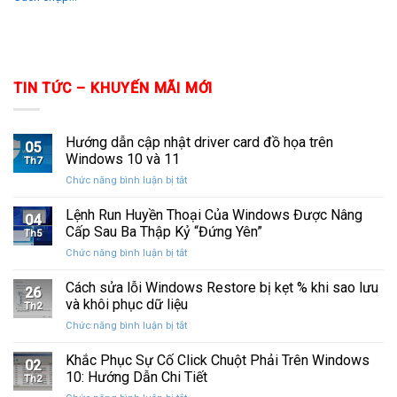
TIN TỨC – KHUYẾN MÃI MỚI
Hướng dẫn cập nhật driver card đồ họa trên
05
Windows 10 và 11
Th7
ở
Chức năng bình luận bị tắt
Hướng
dẫn
Lệnh Run Huyền Thoại Của Windows Được Nâng
04
cập
Cấp Sau Ba Thập Kỷ “Đứng Yên”
Th5
nhật
ở
Chức năng bình luận bị tắt
driver
Lệnh
card
Run
Cách sửa lỗi Windows Restore bị kẹt % khi sao lưu
đồ
26
Huyền
họa
và khôi phục dữ liệu
Th2
Thoại
trên
ở
Chức năng bình luận bị tắt
Của
Windows
Cách
Windows
10
sửa
Khắc Phục Sự Cố Click Chuột Phải Trên Windows
Được
và
02
lỗi
Nâng
10: Hướng Dẫn Chi Tiết
11
Th2
Windows
Cấp