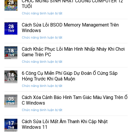
CHÚC MỪNG SINH NHẬT CƯỜNG COMPUTER 12
nhất
28
thức
máy
TUỔI
Th9
phát
tính
ở
Chức năng bình luận bị tắt
hành
của
CHÚC
Windows
bạn
MỪNG
Cách Sửa Lỗi BSOD Memory Management Trên
11
khỏi
28
SINH
25H2:
Windows
những
Th9
NHẬT
Bản
con
ở
Chức năng bình luận bị tắt
CƯỜNG
cập
mắt
Cách
COMPUTER
nhật
tò
Sửa
Cách Khắc Phục Lỗi Màn Hình Nhấp Nháy Khi Chơi
12
lớn
18
mò
Lỗi
TUỔI
Game Trên PC
với
Th9
BSOD
nhiều
ở
Chức năng bình luận bị tắt
Memory
cải
Cách
Management
tiến
Khắc
6 Công Cụ Miễn Phí Giúp Dự Đoán Ổ Cứng Sắp
Trên
14
quan
Phục
Windows
Hỏng Trước Khi Quá Muộn
trọng
Th9
Lỗi
ở
Chức năng bình luận bị tắt
Màn
6
Hình
Công
Cách Xóa Cảnh Báo Hình Tam Giác Màu Vàng Trên Ổ
Nhấp
05
Cụ
Nháy
C Windows
Th9
Miễn
Khi
ở
Chức năng bình luận bị tắt
Phí
Chơi
Cách
Giúp
Game
Xóa
Cách Sửa Lỗi Mất Âm Thanh Khi Cập Nhật
Dự
Trên
17
Cảnh
Đoán
Windows 11
PC
Th8
Báo
Ổ