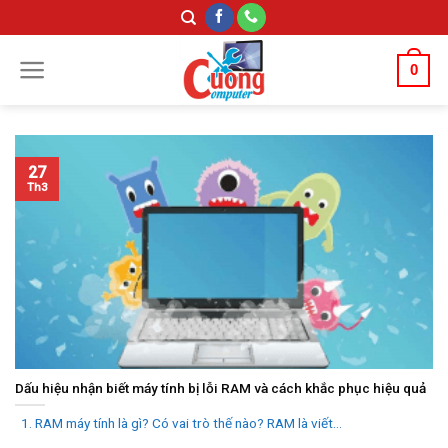
Skip
to
content
0
27
Th3
Dấu hiệu nhận biết máy tính bị lỗi RAM và cách khắc phục hiệu quả
1. RAM máy tính là gì? Có vai trò thế nào? RAM là viết...