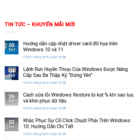
TIN TỨC – KHUYẾN MÃI MỚI
Hướng dẫn cập nhật driver card đồ họa trên
05
Windows 10 và 11
Th7
ở
Chức năng bình luận bị tắt
Hướng
dẫn
Lệnh Run Huyền Thoại Của Windows Được Nâng
04
cập
Cấp Sau Ba Thập Kỷ “Đứng Yên”
Th5
nhật
ở
Chức năng bình luận bị tắt
driver
Lệnh
card
Run
Cách sửa lỗi Windows Restore bị kẹt % khi sao lưu
đồ
26
Huyền
họa
và khôi phục dữ liệu
Th2
Thoại
trên
ở
Chức năng bình luận bị tắt
Của
Windows
Cách
Windows
10
sửa
Khắc Phục Sự Cố Click Chuột Phải Trên Windows
Được
và
02
lỗi
Nâng
10: Hướng Dẫn Chi Tiết
11
Th2
Windows
Cấp
ở
Chức năng bình luận bị tắt
Restore
Sau
Khắc
bị