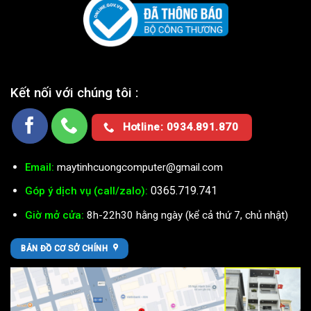
Kết nối với chúng tôi :
Hotline: 0934.891.870
Email:
maytinhcuongcomputer@gmail.com
0365.719.741
Góp ý dịch vụ (call/zalo):
Giờ mở cửa:
8h-22h30 hằng ngày (kể cả thứ 7, chủ nhật)
BẢN ĐỒ CƠ SỞ CHÍNH