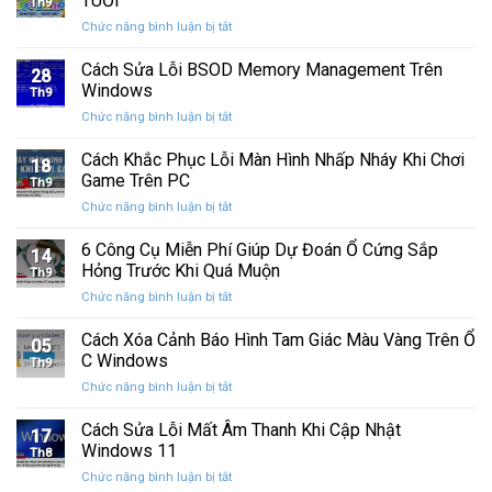
TUỔI
Th9
phát
tính
ở
Chức năng bình luận bị tắt
hành
của
CHÚC
Windows
bạn
MỪNG
Cách Sửa Lỗi BSOD Memory Management Trên
11
khỏi
28
SINH
25H2:
Windows
những
Th9
NHẬT
Bản
con
ở
Chức năng bình luận bị tắt
CƯỜNG
cập
mắt
Cách
COMPUTER
nhật
tò
Sửa
Cách Khắc Phục Lỗi Màn Hình Nhấp Nháy Khi Chơi
12
lớn
18
mò
Lỗi
TUỔI
Game Trên PC
với
Th9
BSOD
nhiều
ở
Chức năng bình luận bị tắt
Memory
cải
Cách
Management
tiến
Khắc
6 Công Cụ Miễn Phí Giúp Dự Đoán Ổ Cứng Sắp
Trên
14
quan
Phục
Windows
Hỏng Trước Khi Quá Muộn
trọng
Th9
Lỗi
ở
Chức năng bình luận bị tắt
Màn
6
Hình
Công
Cách Xóa Cảnh Báo Hình Tam Giác Màu Vàng Trên Ổ
Nhấp
05
Cụ
Nháy
C Windows
Th9
Miễn
Khi
ở
Chức năng bình luận bị tắt
Phí
Chơi
Cách
Giúp
Game
Xóa
Cách Sửa Lỗi Mất Âm Thanh Khi Cập Nhật
Dự
Trên
17
Cảnh
Đoán
Windows 11
PC
Th8
Báo
Ổ
ở
Chức năng bình luận bị tắt
Hình
Cứng