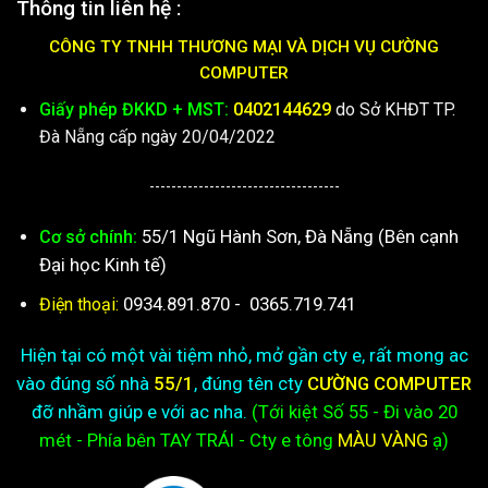
Thông tin liên hệ :
CÔNG TY TNHH THƯƠNG MẠI VÀ DỊCH VỤ CƯỜNG
COMPUTER
Giấy phép ĐKKD + MST:
0402144629
do Sở KHĐT TP.
Đà Nẵng cấp ngày 20/04/2022
-----------------------------------
55/1 Ngũ Hành Sơn, Đà Nẵng (Bên cạnh
Cơ sở chính:
Đại học Kinh tế)
0934.891.870
-
0365.719.741
Điện thoại:
Hiện tại có một vài tiệm nhỏ, mở gần cty e, rất mong ac
vào đúng số nhà
55/1
, đúng tên cty
CƯỜNG COMPUTER
đỡ nhầm giúp e với ac nha.
(Tới kiệt
Số 55 - Đi vào 20
mét - Phía bên TAY TRÁI - Cty e
tông
MÀU VÀNG
ạ)