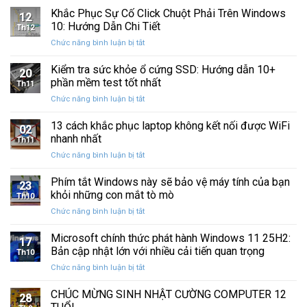
Ba
Phục
Khắc Phục Sự Cố Click Chuột Phải Trên Windows
kẹt
Thập
12
Sự
%
10: Hướng Dẫn Chi Tiết
Kỷ
Th12
Cố
khi
“Đứng
ở
Chức năng bình luận bị tắt
Click
sao
Yên”
Khắc
Chuột
lưu
Phục
Kiểm tra sức khỏe ổ cứng SSD: Hướng dẫn 10+
Phải
và
20
Sự
Trên
phần mềm test tốt nhất
khôi
Th11
Cố
Windows
phục
ở
Chức năng bình luận bị tắt
Click
10:
dữ
Kiểm
Chuột
Hướng
liệu
tra
13 cách khắc phục laptop không kết nối được WiFi
Phải
Dẫn
02
sức
Trên
nhanh nhất
Chi
Th11
khỏe
Windows
Tiết
ở
Chức năng bình luận bị tắt
ổ
10:
13
cứng
Hướng
cách
Phím tắt Windows này sẽ bảo vệ máy tính của bạn
SSD:
Dẫn
23
khắc
Hướng
khỏi những con mắt tò mò
Chi
Th10
phục
dẫn
Tiết
ở
Chức năng bình luận bị tắt
laptop
10+
Phím
không
phần
tắt
Microsoft chính thức phát hành Windows 11 25H2:
kết
mềm
17
Windows
nối
Bản cập nhật lớn với nhiều cải tiến quan trọng
test
Th10
này
được
tốt
ở
Chức năng bình luận bị tắt
sẽ
WiFi
nhất
Microsoft
bảo
nhanh
chính
CHÚC MỪNG SINH NHẬT CƯỜNG COMPUTER 12
vệ
nhất
28
thức
máy