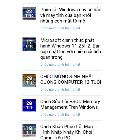
13
SSD:
Chi
cách
Phím tắt Windows này sẽ bảo
Hướng
Tiết
23
khắc
vệ máy tính của bạn khỏi
dẫn
Th10
phục
10+
những con mắt tò mò
laptop
phần
ở
Chức năng bình luận bị tắt
không
mềm
Phím
kết
test
tắt
Microsoft chính thức phát
nối
tốt
17
Windows
hành Windows 11 25H2: Bản
được
Th10
nhất
này
WiFi
cập nhật lớn với nhiều cải tiến
sẽ
nhanh
quan trọng
bảo
nhất
ở
Chức năng bình luận bị tắt
vệ
Microsoft
máy
chính
CHÚC MỪNG SINH NHẬT
tính
28
thức
của
CƯỜNG COMPUTER 12 TUỔI
Th9
phát
bạn
ở
Chức năng bình luận bị tắt
hành
khỏi
CHÚC
Windows
những
MỪNG
Cách Sửa Lỗi BSOD Memory
11
con
28
SINH
Management Trên Windows
25H2:
Th9
mắt
NHẬT
Bản
tò
ở
Chức năng bình luận bị tắt
CƯỜNG
cập
mò
Cách
COMPUTER
nhật
Sửa
Cách Khắc Phục Lỗi Màn
12
18
lớn
Lỗi
Hình Nhấp Nháy Khi Chơi
TUỔI
Th9
với
BSOD
Game Trên PC
nhiều