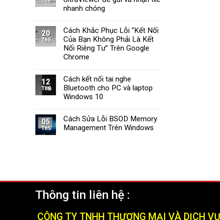
Th6
Tường
Windows
nhanh chóng
Lửa
11
Windows
Cách Khắc Phục Lỗi “Kết Nối
11
20
Của Bạn Không Phải Là Kết
Nhanh
Th5
Chóng
Nối Riêng Tư” Trên Google
và
Chrome
Hiệu
Quả
Cách kết nối tai nghe
(2025)
12
Bluetooth cho PC và laptop
Th5
Windows 10
Cách Sửa Lỗi BSOD Memory
05
Management Trên Windows
Th5
Thông tin liên hệ :
CÔNG TY TNHH THƯƠNG MẠI VÀ DỊCH V