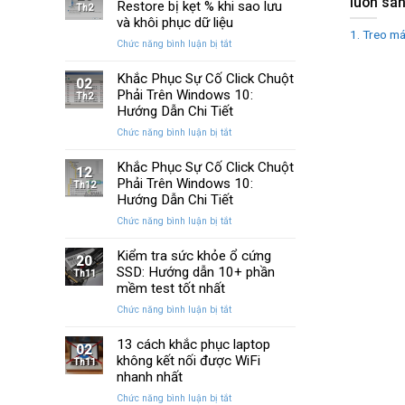
luôn sá
Huyền
Restore bị kẹt % khi sao lưu
trên
Th2
Thoại
Windows
và khôi phục dữ liệu
Của
1. Treo má
10
ở
Chức năng bình luận bị tắt
Windows
và
Cách
Được
11
sửa
Khắc Phục Sự Cố Click Chuột
Nâng
02
lỗi
Phải Trên Windows 10:
Cấp
Th2
Windows
Sau
Hướng Dẫn Chi Tiết
Restore
Ba
ở
Chức năng bình luận bị tắt
bị
Thập
Khắc
kẹt
Kỷ
Phục
Khắc Phục Sự Cố Click Chuột
%
“Đứng
12
Sự
Phải Trên Windows 10:
khi
Th12
Yên”
Cố
sao
Hướng Dẫn Chi Tiết
Click
lưu
ở
Chức năng bình luận bị tắt
Chuột
và
Khắc
Phải
khôi
Phục
Kiểm tra sức khỏe ổ cứng
Trên
phục
20
Sự
SSD: Hướng dẫn 10+ phần
Windows
Th11
dữ
Cố
10:
mềm test tốt nhất
liệu
Click
Hướng
ở
Chức năng bình luận bị tắt
Chuột
Dẫn
Kiểm
Phải
Chi
tra
13 cách khắc phục laptop
Trên
Tiết
02
sức
không kết nối được WiFi
Windows
Th11
khỏe
10:
nhanh nhất
ổ
Hướng
ở
Chức năng bình luận bị tắt
cứng
Dẫn