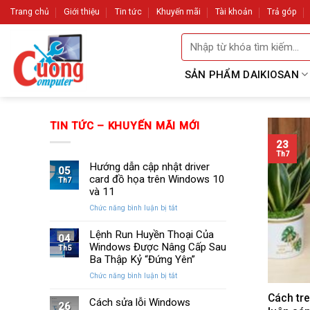
Skip
Trang chủ
Giới thiệu
Tin tức
Khuyến mãi
Tài khoản
Trả góp
to
Tìm
content
kiếm:
SẢN PHẨM DAIKIOSAN
TIN TỨC – KHUYẾN MÃI MỚI
23
Th7
Hướng dẫn cập nhật driver
05
card đồ họa trên Windows 10
Th7
và 11
ở
Chức năng bình luận bị tắt
Hướng
dẫn
Lệnh Run Huyền Thoại Của
04
cập
Windows Được Nâng Cấp Sau
Th5
nhật
Ba Thập Kỷ “Đứng Yên”
driver
ở
Chức năng bình luận bị tắt
card
Lệnh
đồ
Cách tr
Run
Cách sửa lỗi Windows
họa
26