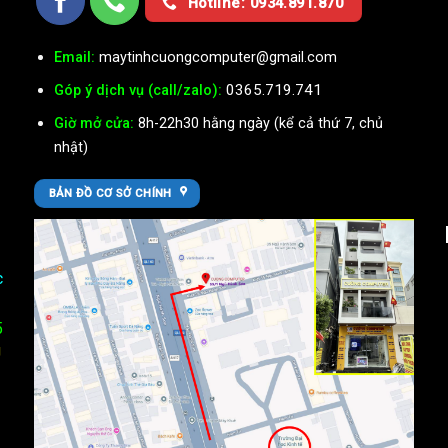
Hotline: 0934.891.870
Email:
maytinhcuongcomputer@gmail.com
0365.719.741
Góp ý dịch vụ (call/zalo):
Giờ mở cửa:
8h-22h30 hằng ngày (kể cả thứ 7, chủ
nhật)
BẢN ĐỒ CƠ SỞ CHÍNH
c
5
U