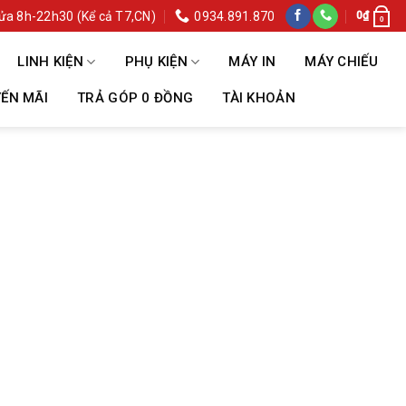
ửa 8h-22h30 (Kể cả T7,CN)
0934.891.870
0
₫
0
LINH KIỆN
PHỤ KIỆN
MÁY IN
MÁY CHIẾU
ẾN MÃI
TRẢ GÓP 0 ĐỒNG
TÀI KHOẢN