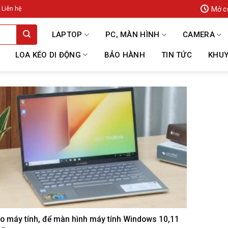
Mở c
Liên hệ
LAPTOP
PC, MÀN HÌNH
CAMERA
LOA KÉO DI ĐỘNG
BẢO HÀNH
TIN TỨC
KHUY
eo máy tính, để màn hình máy tính Windows 10,11