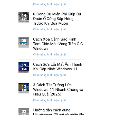
Memory
cải
ở
Chức năng bình luận bị tắt
Management
tiến
Cách
Trên
quan
Khắc
6 Công Cụ Miễn Phí Giúp Dự
Windows
14
trọng
Phục
Đoán Ổ Cứng Sắp Hỏng
Th9
Lỗi
Trước Khi Quá Muộn
Màn
ở
Chức năng bình luận bị tắt
Hình
6
Nhấp
Công
Cách Xóa Cảnh Báo Hình
Nháy
05
Cụ
Tam Giác Màu Vàng Trên Ổ C
Khi
Th9
Miễn
Chơi
Windows
Phí
Game
ở
Chức năng bình luận bị tắt
Giúp
Trên
Cách
Dự
PC
Xóa
Cách Sửa Lỗi Mất Âm Thanh
Đoán
17
Cảnh
Khi Cập Nhật Windows 11
Ổ
Th8
Báo
Cứng
ở
Chức năng bình luận bị tắt
Hình
Sắp
Cách
Tam
Hỏng
Sửa
3 Cách Tắt Tường Lửa
Giác
13
Trước
Lỗi
Windows 11 Nhanh Chóng và
Màu
Th8
Khi
Mất
Hiệu Quả (2025)
Vàng
Quá
Âm
Trên
Muộn
ở
Chức năng bình luận bị tắt
Thanh
Ổ
3
Khi
C
Cách
Hướng dẫn cách dùng
Cập
02
Windows
Tắt
UltraViewer để gửi và nhận file
Nhật