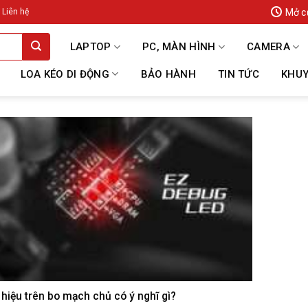
Mở c
Liên hệ
LAPTOP
PC, MÀN HÌNH
CAMERA
LOA KÉO DI ĐỘNG
BẢO HÀNH
TIN TỨC
KHUY
hiệu trên bo mạch chủ có ý nghĩ gì?