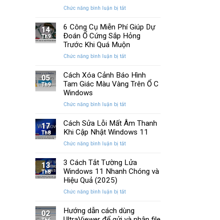
Memory
cải
ở
Chức năng bình luận bị tắt
Management
tiến
Cách
Trên
quan
Khắc
6 Công Cụ Miễn Phí Giúp Dự
Windows
14
trọng
Phục
Đoán Ổ Cứng Sắp Hỏng
Th9
Lỗi
Trước Khi Quá Muộn
Màn
ở
Chức năng bình luận bị tắt
Hình
6
Nhấp
Công
Cách Xóa Cảnh Báo Hình
Nháy
05
Cụ
Tam Giác Màu Vàng Trên Ổ C
Khi
Th9
Miễn
Chơi
Windows
Phí
Game
ở
Chức năng bình luận bị tắt
Giúp
Trên
Cách
Dự
PC
Xóa
Cách Sửa Lỗi Mất Âm Thanh
Đoán
17
Cảnh
Khi Cập Nhật Windows 11
Ổ
Th8
Báo
Cứng
ở
Chức năng bình luận bị tắt
Hình
Sắp
Cách
Tam
Hỏng
Sửa
3 Cách Tắt Tường Lửa
Giác
13
Trước
Lỗi
Windows 11 Nhanh Chóng và
Màu
Th8
Khi
Mất
Hiệu Quả (2025)
Vàng
Quá
Âm
Trên
Muộn
ở
Chức năng bình luận bị tắt
Thanh
Ổ
3
Khi
C
Cách
Hướng dẫn cách dùng
Cập
02
Windows
Tắt
UltraViewer để gửi và nhận file
Nhật