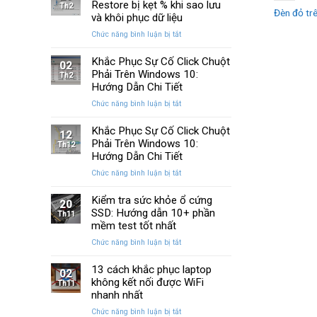
Huyền
Restore bị kẹt % khi sao lưu
trên
Th2
Đèn đỏ trê
Thoại
Windows
và khôi phục dữ liệu
Của
10
ở
Chức năng bình luận bị tắt
Windows
và
Cách
Được
11
sửa
Khắc Phục Sự Cố Click Chuột
Nâng
02
lỗi
Phải Trên Windows 10:
Cấp
Th2
Windows
Sau
Hướng Dẫn Chi Tiết
Restore
Ba
ở
Chức năng bình luận bị tắt
bị
Thập
Khắc
kẹt
Kỷ
Phục
Khắc Phục Sự Cố Click Chuột
%
“Đứng
12
Sự
Phải Trên Windows 10:
khi
Th12
Yên”
Cố
sao
Hướng Dẫn Chi Tiết
Click
lưu
ở
Chức năng bình luận bị tắt
Chuột
và
Khắc
Phải
khôi
Phục
Kiểm tra sức khỏe ổ cứng
Trên
phục
20
Sự
SSD: Hướng dẫn 10+ phần
Windows
Th11
dữ
Cố
10:
mềm test tốt nhất
liệu
Click
Hướng
ở
Chức năng bình luận bị tắt
Chuột
Dẫn
Kiểm
Phải
Chi
tra
13 cách khắc phục laptop
Trên
Tiết
02
sức
không kết nối được WiFi
Windows
Th11
khỏe
10:
nhanh nhất
ổ
Hướng
ở
Chức năng bình luận bị tắt
cứng
Dẫn