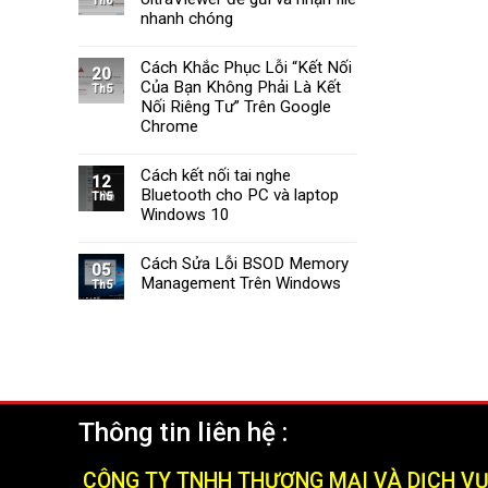
Th6
Tường
Windows
nhanh chóng
Lửa
11
Windows
Cách Khắc Phục Lỗi “Kết Nối
11
20
Của Bạn Không Phải Là Kết
Nhanh
Th5
Chóng
Nối Riêng Tư” Trên Google
và
Chrome
Hiệu
Quả
Cách kết nối tai nghe
(2025)
12
Bluetooth cho PC và laptop
Th5
Windows 10
Cách Sửa Lỗi BSOD Memory
05
Management Trên Windows
Th5
Thông tin liên hệ :
CÔNG TY TNHH THƯƠNG MẠI VÀ DỊCH V