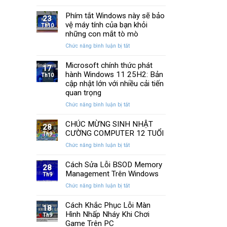
13
SSD:
Chi
cách
Phím tắt Windows này sẽ bảo
Hướng
Tiết
23
khắc
vệ máy tính của bạn khỏi
dẫn
Th10
phục
10+
những con mắt tò mò
laptop
phần
ở
Chức năng bình luận bị tắt
không
mềm
Phím
kết
test
tắt
Microsoft chính thức phát
nối
tốt
17
Windows
hành Windows 11 25H2: Bản
được
Th10
nhất
này
WiFi
cập nhật lớn với nhiều cải tiến
sẽ
nhanh
quan trọng
bảo
nhất
ở
Chức năng bình luận bị tắt
vệ
Microsoft
máy
chính
CHÚC MỪNG SINH NHẬT
tính
28
thức
của
CƯỜNG COMPUTER 12 TUỔI
Th9
phát
bạn
ở
Chức năng bình luận bị tắt
hành
khỏi
CHÚC
Windows
những
MỪNG
Cách Sửa Lỗi BSOD Memory
11
con
28
SINH
Management Trên Windows
25H2:
Th9
mắt
NHẬT
Bản
tò
ở
Chức năng bình luận bị tắt
CƯỜNG
cập
mò
Cách
COMPUTER
nhật
Sửa
Cách Khắc Phục Lỗi Màn
12
18
lớn
Lỗi
Hình Nhấp Nháy Khi Chơi
TUỔI
Th9
với
BSOD
Game Trên PC
nhiều