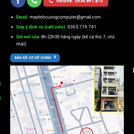
Hotline: 0934.891.870
Email:
maytinhcuongcomputer@gmail.com
0365.719.741
Góp ý dịch vụ (call/zalo):
Giờ mở cửa:
8h-22h30 hằng ngày (kể cả thứ 7, chủ
nhật)
BẢN ĐỒ CƠ SỞ CHÍNH
c
5
U