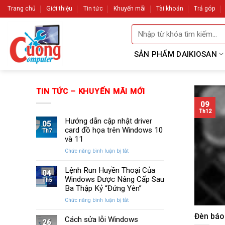
Skip
Trang chủ
Giới thiệu
Tin tức
Khuyến mãi
Tài khoản
Trả góp
to
Tìm
content
kiếm:
SẢN PHẨM DAIKIOSAN
TIN TỨC – KHUYẾN MÃI MỚI
09
Th12
Hướng dẫn cập nhật driver
05
card đồ họa trên Windows 10
Th7
và 11
ở
Chức năng bình luận bị tắt
Hướng
dẫn
Lệnh Run Huyền Thoại Của
04
cập
Windows Được Nâng Cấp Sau
Th5
nhật
Ba Thập Kỷ “Đứng Yên”
driver
ở
Chức năng bình luận bị tắt
card
Lệnh
đồ
Đèn báo 
Run
Cách sửa lỗi Windows
họa
26