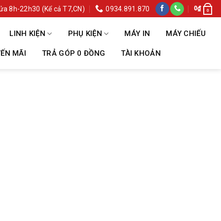
ửa 8h-22h30 (Kể cả T7,CN)
0934.891.870
0
₫
0
LINH KIỆN
PHỤ KIỆN
MÁY IN
MÁY CHIẾU
ẾN MÃI
TRẢ GÓP 0 ĐỒNG
TÀI KHOẢN