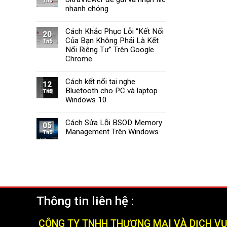
Th6
Tường
Windows
nhanh chóng
Lửa
11
Windows
Cách Khắc Phục Lỗi “Kết Nối
11
20
Của Bạn Không Phải Là Kết
Nhanh
Th5
Chóng
Nối Riêng Tư” Trên Google
và
Chrome
Hiệu
Quả
Cách kết nối tai nghe
(2025)
12
Bluetooth cho PC và laptop
Th5
Windows 10
Cách Sửa Lỗi BSOD Memory
05
Management Trên Windows
Th5
Thông tin liên hệ :
CÔNG TY TNHH THƯƠNG MẠI VÀ DỊCH V