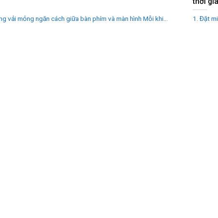
n
thời gi
ng vải mỏng ngăn cách giữa bàn phím và màn hình Mỗi khi...
1. Đặt m