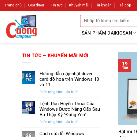
Skip
Trang chủ
Giới thiệu
Tin tức
Khuyến mãi
Tài khoản
Trả góp
to
Tìm
content
kiếm:
SẢN PHẨM DAIKIOSAN
TIN TỨC – KHUYẾN MÃI MỚI
19
Th8
Hướng dẫn cập nhật driver
05
card đồ họa trên Windows 10
Th7
và 11
ở
Chức năng bình luận bị tắt
Hướng
dẫn
Lệnh Run Huyền Thoại Của
04
cập
Windows Được Nâng Cấp Sau
Th5
nhật
Ba Thập Kỷ “Đứng Yên”
driver
ở
Chức năng bình luận bị tắt
card
Lệnh
đồ
Bật mí 1
Run
Cách sửa lỗi Windows
họa
26