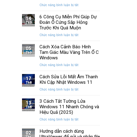
Memory
cải
ở
Chức năng bình luận bị tắt
Management
tiến
Cách
Trên
quan
Khắc
6 Công Cụ Miễn Phí Giúp Dự
Windows
14
trọng
Phục
Đoán Ổ Cứng Sắp Hỏng
Th9
Lỗi
Trước Khi Quá Muộn
Màn
ở
Chức năng bình luận bị tắt
Hình
6
Nhấp
Công
Cách Xóa Cảnh Báo Hình
Nháy
05
Cụ
Tam Giác Màu Vàng Trên Ổ C
Khi
Th9
Miễn
Chơi
Windows
Phí
Game
ở
Chức năng bình luận bị tắt
Giúp
Trên
Cách
Dự
PC
Xóa
Cách Sửa Lỗi Mất Âm Thanh
Đoán
17
Cảnh
Khi Cập Nhật Windows 11
Ổ
Th8
Báo
Cứng
ở
Chức năng bình luận bị tắt
Hình
Sắp
Cách
Tam
Hỏng
Sửa
3 Cách Tắt Tường Lửa
Giác
13
Trước
Lỗi
Windows 11 Nhanh Chóng và
Màu
Th8
Khi
Mất
Hiệu Quả (2025)
Vàng
Quá
Âm
Trên
Muộn
ở
Chức năng bình luận bị tắt
Thanh
Ổ
3
Khi
C
Cách
Hướng dẫn cách dùng
Cập
02
Windows
Tắt
UltraViewer để gửi và nhận file
Nhật