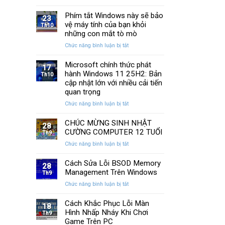
13
SSD:
Chi
cách
Phím tắt Windows này sẽ bảo
Hướng
Tiết
23
khắc
vệ máy tính của bạn khỏi
dẫn
Th10
phục
10+
những con mắt tò mò
laptop
phần
ở
Chức năng bình luận bị tắt
không
mềm
Phím
kết
test
tắt
Microsoft chính thức phát
nối
tốt
17
Windows
hành Windows 11 25H2: Bản
được
Th10
nhất
này
WiFi
cập nhật lớn với nhiều cải tiến
sẽ
nhanh
quan trọng
bảo
nhất
ở
Chức năng bình luận bị tắt
vệ
Microsoft
máy
chính
CHÚC MỪNG SINH NHẬT
tính
28
thức
của
CƯỜNG COMPUTER 12 TUỔI
Th9
phát
bạn
ở
Chức năng bình luận bị tắt
hành
khỏi
CHÚC
Windows
những
MỪNG
Cách Sửa Lỗi BSOD Memory
11
con
28
SINH
Management Trên Windows
25H2:
Th9
mắt
NHẬT
Bản
tò
ở
Chức năng bình luận bị tắt
CƯỜNG
cập
mò
Cách
COMPUTER
nhật
Sửa
Cách Khắc Phục Lỗi Màn
12
18
lớn
Lỗi
Hình Nhấp Nháy Khi Chơi
TUỔI
Th9
với
BSOD
Game Trên PC
nhiều