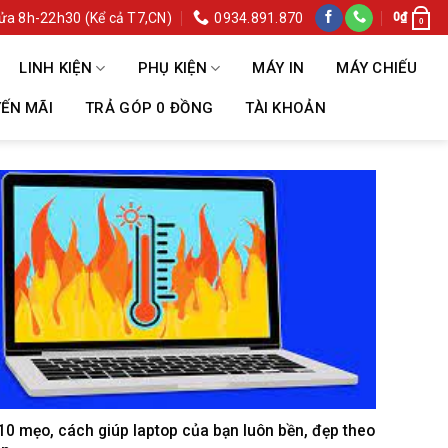
ửa 8h-22h30 (Kể cả T7,CN)
0934.891.870
0
₫
0
LINH KIỆN
PHỤ KIỆN
MÁY IN
MÁY CHIẾU
ẾN MÃI
TRẢ GÓP 0 ĐỒNG
TÀI KHOẢN
10 mẹo, cách giúp laptop của bạn luôn bền, đẹp theo