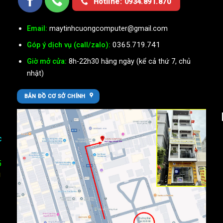
Hotline: 0934.891.870
Email:
maytinhcuongcomputer@gmail.com
0365.719.741
Góp ý dịch vụ (call/zalo):
Giờ mở cửa:
8h-22h30 hằng ngày (kể cả thứ 7, chủ
nhật)
BẢN ĐỒ CƠ SỞ CHÍNH
c
5
U