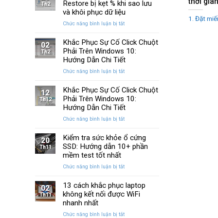
thời gia
Huyền
Restore bị kẹt % khi sao lưu
trên
Th2
Thoại
Windows
và khôi phục dữ liệu
Của
1. Đặt miế
10
ở
Chức năng bình luận bị tắt
Windows
và
Cách
Được
11
sửa
Khắc Phục Sự Cố Click Chuột
Nâng
02
lỗi
Phải Trên Windows 10:
Cấp
Th2
Windows
Sau
Hướng Dẫn Chi Tiết
Restore
Ba
ở
Chức năng bình luận bị tắt
bị
Thập
Khắc
kẹt
Kỷ
Phục
Khắc Phục Sự Cố Click Chuột
%
“Đứng
12
Sự
Phải Trên Windows 10:
khi
Th12
Yên”
Cố
sao
Hướng Dẫn Chi Tiết
Click
lưu
ở
Chức năng bình luận bị tắt
Chuột
và
Khắc
Phải
khôi
Phục
Kiểm tra sức khỏe ổ cứng
Trên
phục
20
Sự
SSD: Hướng dẫn 10+ phần
Windows
Th11
dữ
Cố
10:
mềm test tốt nhất
liệu
Click
Hướng
ở
Chức năng bình luận bị tắt
Chuột
Dẫn
Kiểm
Phải
Chi
tra
13 cách khắc phục laptop
Trên
Tiết
02
sức
không kết nối được WiFi
Windows
Th11
khỏe
10:
nhanh nhất
ổ
Hướng
ở
Chức năng bình luận bị tắt
cứng
Dẫn