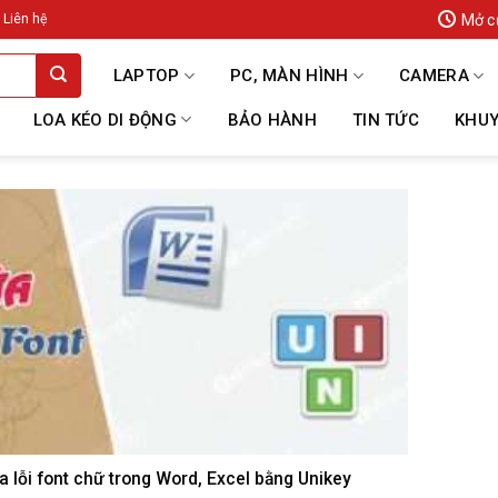
Mở c
Liên hệ
LAPTOP
PC, MÀN HÌNH
CAMERA
LOA KÉO DI ĐỘNG
BẢO HÀNH
TIN TỨC
KHUY
 lỗi font chữ trong Word, Excel bằng Unikey