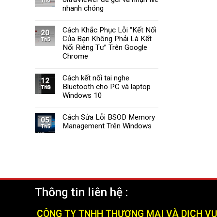
Th6
Tường
Windows
nhanh chóng
Lửa
11
Windows
Cách Khắc Phục Lỗi “Kết Nối
11
20
Của Bạn Không Phải Là Kết
Nhanh
Th5
Chóng
Nối Riêng Tư” Trên Google
và
Chrome
Hiệu
Quả
Cách kết nối tai nghe
(2025)
12
Bluetooth cho PC và laptop
Th5
Windows 10
Cách Sửa Lỗi BSOD Memory
05
Management Trên Windows
Th5
Thông tin liên hệ :
CÔNG TY TNHH THƯƠNG MẠI VÀ DỊCH V