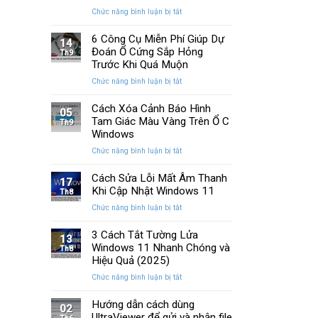
Memory
cải
ở
Chức năng bình luận bị tắt
Management
tiến
Cách
Trên
quan
Khắc
6 Công Cụ Miễn Phí Giúp Dự
Windows
14
trọng
Phục
Đoán Ổ Cứng Sắp Hỏng
Th9
Lỗi
Trước Khi Quá Muộn
Màn
ở
Chức năng bình luận bị tắt
Hình
6
Nhấp
Công
Cách Xóa Cảnh Báo Hình
Nháy
05
Cụ
Tam Giác Màu Vàng Trên Ổ C
Khi
Th9
Miễn
Chơi
Windows
Phí
Game
ở
Chức năng bình luận bị tắt
Giúp
Trên
Cách
Dự
PC
Xóa
Cách Sửa Lỗi Mất Âm Thanh
Đoán
17
Cảnh
Khi Cập Nhật Windows 11
Ổ
Th8
Báo
Cứng
ở
Chức năng bình luận bị tắt
Hình
Sắp
Cách
Tam
Hỏng
Sửa
3 Cách Tắt Tường Lửa
Giác
13
Trước
Lỗi
Windows 11 Nhanh Chóng và
Màu
Th8
Khi
Mất
Hiệu Quả (2025)
Vàng
Quá
Âm
Trên
Muộn
ở
Chức năng bình luận bị tắt
Thanh
Ổ
3
Khi
C
Cách
Hướng dẫn cách dùng
Cập
02
Windows
Tắt
UltraViewer để gửi và nhận file
Nhật