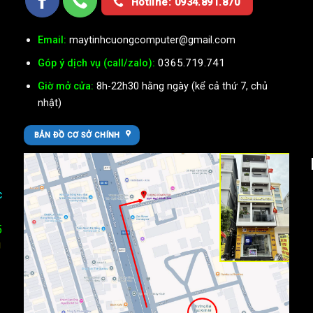
Hotline: 0934.891.870
Email:
maytinhcuongcomputer@gmail.com
0365.719.741
Góp ý dịch vụ (call/zalo):
Giờ mở cửa:
8h-22h30 hằng ngày (kể cả thứ 7, chủ
nhật)
BẢN ĐỒ CƠ SỞ CHÍNH
c
5
U