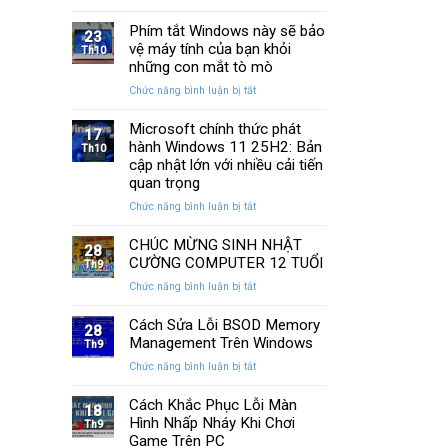
13
SSD:
Chi
cách
Phím tắt Windows này sẽ bảo
Hướng
Tiết
23
khắc
vệ máy tính của bạn khỏi
dẫn
Th10
phục
10+
những con mắt tò mò
laptop
phần
ở
Chức năng bình luận bị tắt
không
mềm
Phím
kết
test
tắt
Microsoft chính thức phát
nối
tốt
17
Windows
hành Windows 11 25H2: Bản
được
Th10
nhất
này
WiFi
cập nhật lớn với nhiều cải tiến
sẽ
nhanh
quan trọng
bảo
nhất
ở
Chức năng bình luận bị tắt
vệ
Microsoft
máy
chính
CHÚC MỪNG SINH NHẬT
tính
28
thức
của
CƯỜNG COMPUTER 12 TUỔI
Th9
phát
bạn
ở
Chức năng bình luận bị tắt
hành
khỏi
CHÚC
Windows
những
MỪNG
Cách Sửa Lỗi BSOD Memory
11
con
28
SINH
Management Trên Windows
25H2:
Th9
mắt
NHẬT
Bản
tò
ở
Chức năng bình luận bị tắt
CƯỜNG
cập
mò
Cách
COMPUTER
nhật
Sửa
Cách Khắc Phục Lỗi Màn
12
18
lớn
Lỗi
Hình Nhấp Nháy Khi Chơi
TUỔI
Th9
với
BSOD
Game Trên PC
nhiều