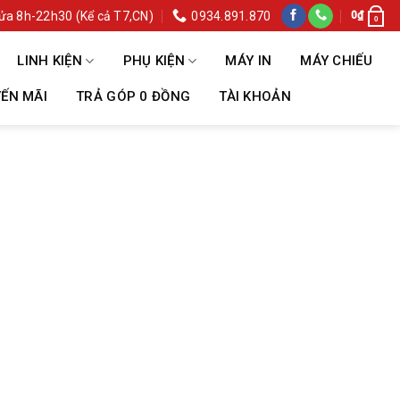
ửa 8h-22h30 (Kể cả T7,CN)
0934.891.870
0
₫
0
LINH KIỆN
PHỤ KIỆN
MÁY IN
MÁY CHIẾU
ẾN MÃI
TRẢ GÓP 0 ĐỒNG
TÀI KHOẢN