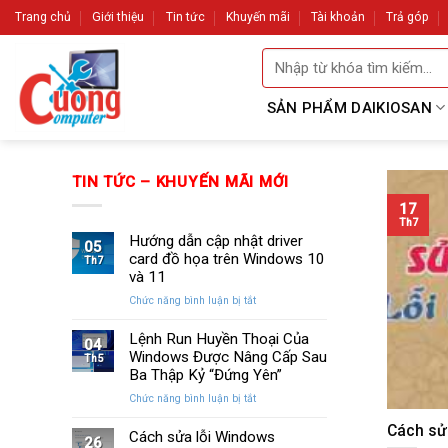
Skip
Trang chủ
Giới thiệu
Tin tức
Khuyến mãi
Tài khoản
Trả góp
to
Tìm
content
kiếm:
SẢN PHẨM DAIKIOSAN
TIN TỨC – KHUYẾN MÃI MỚI
17
Th7
Hướng dẫn cập nhật driver
05
card đồ họa trên Windows 10
Th7
và 11
ở
Chức năng bình luận bị tắt
Hướng
dẫn
Lệnh Run Huyền Thoại Của
04
cập
Windows Được Nâng Cấp Sau
Th5
nhật
Ba Thập Kỷ “Đứng Yên”
driver
ở
Chức năng bình luận bị tắt
card
Lệnh
đồ
Cách sửa
Run
Cách sửa lỗi Windows
họa
26