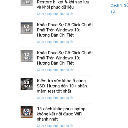
Huyền
Restore bị kẹt % khi sao lưu
trên
Th2
Cách 1: S
Thoại
Windows
và khôi phục dữ liệu
Của
sử...
10
ở
Chức năng bình luận bị tắt
Windows
và
Cách
Được
11
sửa
Khắc Phục Sự Cố Click Chuột
Nâng
02
lỗi
Phải Trên Windows 10:
Cấp
Th2
Windows
Sau
Hướng Dẫn Chi Tiết
Restore
Ba
ở
Chức năng bình luận bị tắt
bị
Thập
Khắc
kẹt
Kỷ
Phục
Khắc Phục Sự Cố Click Chuột
%
“Đứng
12
Sự
Phải Trên Windows 10:
khi
Th12
Yên”
Cố
sao
Hướng Dẫn Chi Tiết
Click
lưu
ở
Chức năng bình luận bị tắt
Chuột
và
Khắc
Phải
khôi
Phục
Kiểm tra sức khỏe ổ cứng
Trên
phục
20
Sự
SSD: Hướng dẫn 10+ phần
Windows
Th11
dữ
Cố
10:
mềm test tốt nhất
liệu
Click
Hướng
ở
Chức năng bình luận bị tắt
Chuột
Dẫn
Kiểm
Phải
Chi
tra
13 cách khắc phục laptop
Trên
Tiết
02
sức
không kết nối được WiFi
Windows
Th11
khỏe
10:
nhanh nhất
ổ
Hướng
ở
Chức năng bình luận bị tắt
cứng
Dẫn