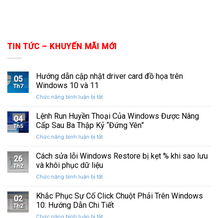
TIN TỨC – KHUYẾN MÃI MỚI
Hướng dẫn cập nhật driver card đồ họa trên
05
Windows 10 và 11
Th7
ở
Chức năng bình luận bị tắt
Hướng
dẫn
Lệnh Run Huyền Thoại Của Windows Được Nâng
04
cập
Cấp Sau Ba Thập Kỷ “Đứng Yên”
Th5
nhật
ở
Chức năng bình luận bị tắt
driver
Lệnh
card
Run
Cách sửa lỗi Windows Restore bị kẹt % khi sao lưu
đồ
26
Huyền
họa
và khôi phục dữ liệu
Th2
Thoại
trên
ở
Chức năng bình luận bị tắt
Của
Windows
Cách
Windows
10
sửa
Khắc Phục Sự Cố Click Chuột Phải Trên Windows
Được
và
02
lỗi
Nâng
10: Hướng Dẫn Chi Tiết
11
Th2
Windows
Cấp
ở
Chức năng bình luận bị tắt
Restore