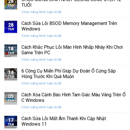
28
thức
máy
TUỔI
Th9
phát
tính
ở
Chức năng bình luận bị tắt
hành
của
CHÚC
Windows
bạn
MỪNG
Cách Sửa Lỗi BSOD Memory Management Trên
11
khỏi
28
SINH
25H2:
Windows
những
Th9
NHẬT
Bản
con
ở
Chức năng bình luận bị tắt
CƯỜNG
cập
mắt
Cách
COMPUTER
nhật
tò
Sửa
Cách Khắc Phục Lỗi Màn Hình Nhấp Nháy Khi Chơi
12
lớn
18
mò
Lỗi
TUỔI
Game Trên PC
với
Th9
BSOD
nhiều
ở
Chức năng bình luận bị tắt
Memory
cải
Cách
Management
tiến
Khắc
6 Công Cụ Miễn Phí Giúp Dự Đoán Ổ Cứng Sắp
Trên
14
quan
Phục
Windows
Hỏng Trước Khi Quá Muộn
trọng
Th9
Lỗi
ở
Chức năng bình luận bị tắt
Màn
6
Hình
Công
Cách Xóa Cảnh Báo Hình Tam Giác Màu Vàng Trên Ổ
Nhấp
05
Cụ
Nháy
C Windows
Th9
Miễn
Khi
ở
Chức năng bình luận bị tắt
Phí
Chơi
Cách
Giúp
Game
Xóa
Cách Sửa Lỗi Mất Âm Thanh Khi Cập Nhật
Dự
Trên
17
Cảnh
Đoán
Windows 11
PC
Th8
Báo
Ổ