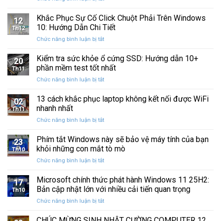
Sau
Khắc
bị
Ba
Phục
Khắc Phục Sự Cố Click Chuột Phải Trên Windows
kẹt
Thập
12
Sự
%
10: Hướng Dẫn Chi Tiết
Kỷ
Th12
Cố
khi
“Đứng
ở
Chức năng bình luận bị tắt
Click
sao
Yên”
Khắc
Chuột
lưu
Phục
Kiểm tra sức khỏe ổ cứng SSD: Hướng dẫn 10+
Phải
và
20
Sự
Trên
phần mềm test tốt nhất
khôi
Th11
Cố
Windows
phục
ở
Chức năng bình luận bị tắt
Click
10:
dữ
Kiểm
Chuột
Hướng
liệu
tra
13 cách khắc phục laptop không kết nối được WiFi
Phải
Dẫn
02
sức
Trên
nhanh nhất
Chi
Th11
khỏe
Windows
Tiết
ở
Chức năng bình luận bị tắt
ổ
10:
13
cứng
Hướng
cách
Phím tắt Windows này sẽ bảo vệ máy tính của bạn
SSD:
Dẫn
23
khắc
Hướng
khỏi những con mắt tò mò
Chi
Th10
phục
dẫn
Tiết
ở
Chức năng bình luận bị tắt
laptop
10+
Phím
không
phần
tắt
Microsoft chính thức phát hành Windows 11 25H2:
kết
mềm
17
Windows
nối
Bản cập nhật lớn với nhiều cải tiến quan trọng
test
Th10
này
được
tốt
ở
Chức năng bình luận bị tắt
sẽ
WiFi
nhất
Microsoft
bảo
nhanh
chính
CHÚC MỪNG SINH NHẬT CƯỜNG COMPUTER 12
vệ
nhất