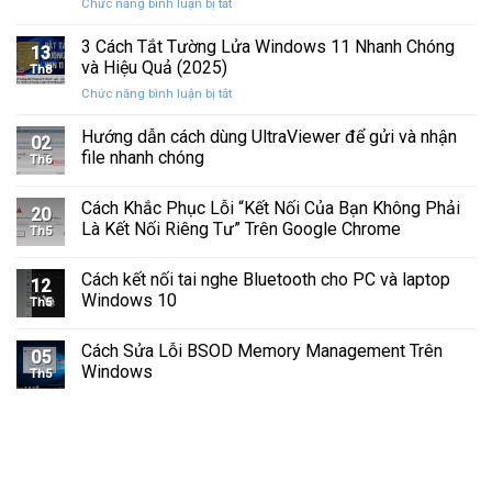
ở
Chức năng bình luận bị tắt
Hình
Cứng
Cách
Tam
Sắp
Sửa
3 Cách Tắt Tường Lửa Windows 11 Nhanh Chóng
Giác
Hỏng
13
Lỗi
Màu
và Hiệu Quả (2025)
Trước
Th8
Mất
Vàng
Khi
ở
Chức năng bình luận bị tắt
Âm
Trên
Quá
3
Thanh
Ổ
Muộn
Cách
Hướng dẫn cách dùng UltraViewer để gửi và nhận
Khi
C
02
Tắt
Cập
file nhanh chóng
Windows
Th6
Tường
Nhật
Lửa
Windows
Cách Khắc Phục Lỗi “Kết Nối Của Bạn Không Phải
Windows
11
20
11
Là Kết Nối Riêng Tư” Trên Google Chrome
Th5
Nhanh
Chóng
Cách kết nối tai nghe Bluetooth cho PC và laptop
và
12
Windows 10
Hiệu
Th5
Quả
(2025)
Cách Sửa Lỗi BSOD Memory Management Trên
05
Windows
Th5