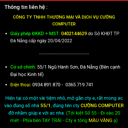
Thông tin liên hệ :
CÔNG TY TNHH THƯƠNG MẠI VÀ DỊCH VỤ CƯỜNG
COMPUTER
Giấy phép ĐKKD + MST:
0402144629
do Sở KHĐT TP.
Đà Nẵng cấp ngày 20/04/2022
-----------------------------------
55/1 Ngũ Hành Sơn, Đà Nẵng (Bên cạnh
Cơ sở chính:
Đại học Kinh tế)
0934.891.870
-
0365.719.741
Điện thoại:
Hiện tại có một vài tiệm nhỏ, mở gần cty e, rất mong ac
vào đúng số nhà
55/1
, đúng tên cty
CƯỜNG COMPUTER
đỡ nhầm giúp e với ac nha.
(Tới kiệt
Số 55 - Đi vào 20
mét - Phía bên TAY TRÁI - Cty e
tông
MÀU VÀNG
ạ)