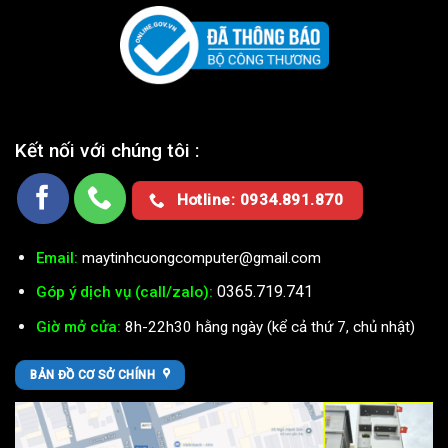
Kết nối với chúng tôi :
Hotline: 0934.891.870
Email:
maytinhcuongcomputer@gmail.com
0365.719.741
Góp ý dịch vụ (call/zalo):
Giờ mở cửa:
8h-22h30 hằng ngày (kể cả thứ 7, chủ nhật)
BẢN ĐỒ CƠ SỞ CHÍNH