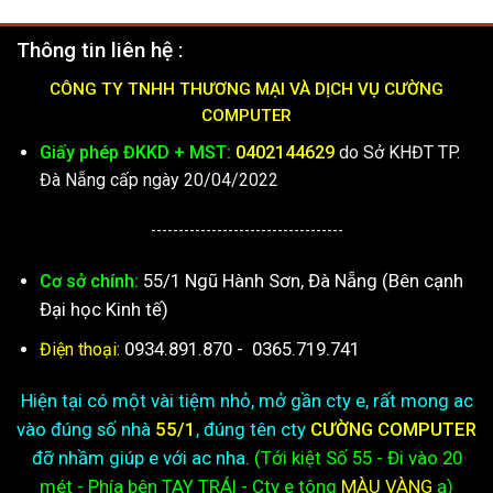
Thông tin liên hệ :
CÔNG TY TNHH THƯƠNG MẠI VÀ DỊCH VỤ CƯỜNG
COMPUTER
Giấy phép ĐKKD + MST:
0402144629
do Sở KHĐT TP.
Đà Nẵng cấp ngày 20/04/2022
-----------------------------------
55/1 Ngũ Hành Sơn, Đà Nẵng (Bên cạnh
Cơ sở chính:
Đại học Kinh tế)
0934.891.870
-
0365.719.741
Điện thoại:
Hiện tại có một vài tiệm nhỏ, mở gần cty e, rất mong ac
vào đúng số nhà
55/1
, đúng tên cty
CƯỜNG COMPUTER
đỡ nhầm giúp e với ac nha.
(Tới kiệt
Số 55 - Đi vào 20
mét - Phía bên TAY TRÁI - Cty e
tông
MÀU VÀNG
ạ)