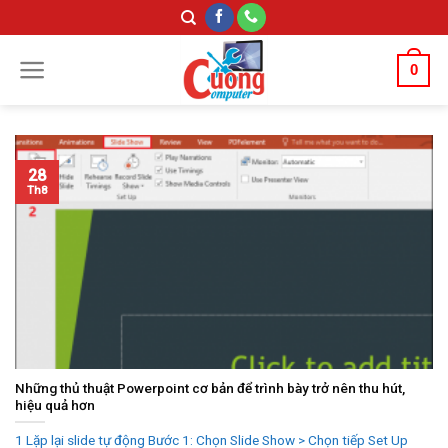
Skip
to
content
0
28
Th8
Những thủ thuật Powerpoint cơ bản để trình bày trở nên thu hút,
hiệu quả hơn
1 Lặp lại slide tự động Bước 1: Chọn Slide Show > Chọn tiếp Set Up