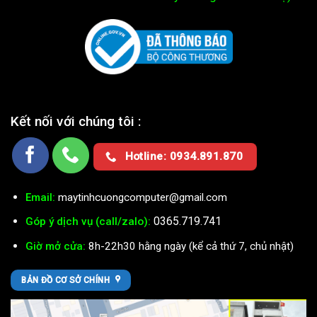
Kết nối với chúng tôi :
Hotline: 0934.891.870
Email:
maytinhcuongcomputer@gmail.com
0365.719.741
Góp ý dịch vụ (call/zalo):
Giờ mở cửa:
8h-22h30 hằng ngày (kể cả thứ 7, chủ nhật)
BẢN ĐỒ CƠ SỞ CHÍNH