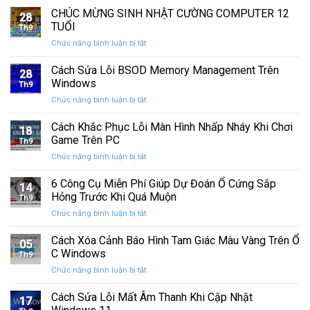
nhanh
chính
CHÚC MỪNG SINH NHẬT CƯỜNG COMPUTER 12
vệ
nhất
28
thức
máy
TUỔI
Th9
phát
tính
ở
Chức năng bình luận bị tắt
hành
của
CHÚC
Windows
bạn
MỪNG
Cách Sửa Lỗi BSOD Memory Management Trên
11
khỏi
28
SINH
25H2:
Windows
những
Th9
NHẬT
Bản
con
ở
Chức năng bình luận bị tắt
CƯỜNG
cập
mắt
Cách
COMPUTER
nhật
tò
Sửa
Cách Khắc Phục Lỗi Màn Hình Nhấp Nháy Khi Chơi
12
lớn
18
mò
Lỗi
TUỔI
Game Trên PC
với
Th9
BSOD
nhiều
ở
Chức năng bình luận bị tắt
Memory
cải
Cách
Management
tiến
Khắc
6 Công Cụ Miễn Phí Giúp Dự Đoán Ổ Cứng Sắp
Trên
14
quan
Phục
Windows
Hỏng Trước Khi Quá Muộn
trọng
Th9
Lỗi
ở
Chức năng bình luận bị tắt
Màn
6
Hình
Công
Cách Xóa Cảnh Báo Hình Tam Giác Màu Vàng Trên Ổ
Nhấp
05
Cụ
Nháy
C Windows
Th9
Miễn
Khi
ở
Chức năng bình luận bị tắt
Phí
Chơi
Cách
Giúp
Game
Xóa
Cách Sửa Lỗi Mất Âm Thanh Khi Cập Nhật
Dự
Trên
17
Cảnh
Đoán
PC