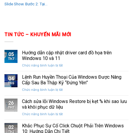
Slide Show. Bước 2: Tại...
TIN TỨC – KHUYẾN MÃI MỚI
Hướng dẫn cập nhật driver card đồ họa trên
05
Windows 10 và 11
Th7
ở
Chức năng bình luận bị tắt
Hướng
dẫn
Lệnh Run Huyền Thoại Của Windows Được Nâng
04
cập
Cấp Sau Ba Thập Kỷ “Đứng Yên”
Th5
nhật
ở
Chức năng bình luận bị tắt
driver
Lệnh
card
Run
Cách sửa lỗi Windows Restore bị kẹt % khi sao lưu
đồ
26
Huyền
họa
và khôi phục dữ liệu
Th2
Thoại
trên
ở
Chức năng bình luận bị tắt
Của
Windows
Cách
Windows
10
sửa
Khắc Phục Sự Cố Click Chuột Phải Trên Windows
Được
và
02
lỗi
Nâng
10: Hướng Dẫn Chi Tiết
11
Th2