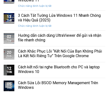
Windows 11
Th8
Báo
Ổ
ở
Chức năng bình luận bị tắt
Hình
Cứng
Cách
Tam
Sắp
Sửa
3 Cách Tắt Tường Lửa Windows 11 Nhanh Chóng
Giác
Hỏng
13
Lỗi
Màu
và Hiệu Quả (2025)
Trước
Th8
Mất
Vàng
Khi
ở
Chức năng bình luận bị tắt
Âm
Trên
Quá
3
Thanh
Ổ
Muộn
Cách
Hướng dẫn cách dùng UltraViewer để gửi và nhận
Khi
C
02
Tắt
Cập
file nhanh chóng
Windows
Th6
Tường
Nhật
Lửa
Windows
Cách Khắc Phục Lỗi “Kết Nối Của Bạn Không Phải
Windows
11
20
11
Là Kết Nối Riêng Tư” Trên Google Chrome
Th5
Nhanh
Chóng
Cách kết nối tai nghe Bluetooth cho PC và laptop
và
12
Windows 10
Hiệu
Th5
Quả
(2025)
Cách Sửa Lỗi BSOD Memory Management Trên
05
Windows
Th5