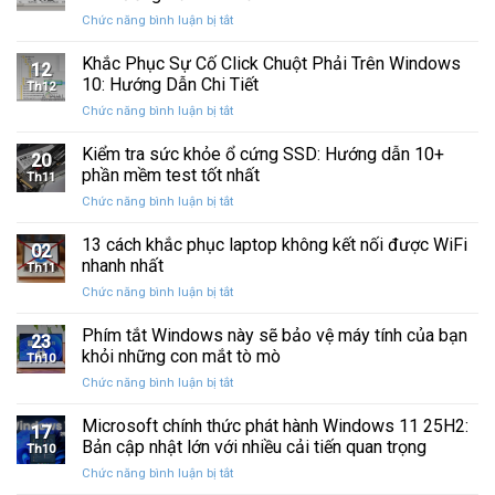
Windows
Cấp
ở
Chức năng bình luận bị tắt
Restore
Sau
Khắc
bị
Ba
Phục
Khắc Phục Sự Cố Click Chuột Phải Trên Windows
kẹt
Thập
12
Sự
%
10: Hướng Dẫn Chi Tiết
Kỷ
Th12
Cố
khi
“Đứng
ở
Chức năng bình luận bị tắt
Click
sao
Yên”
Khắc
Chuột
lưu
Phục
Kiểm tra sức khỏe ổ cứng SSD: Hướng dẫn 10+
Phải
và
20
Sự
Trên
phần mềm test tốt nhất
khôi
Th11
Cố
Windows
phục
ở
Chức năng bình luận bị tắt
Click
10:
dữ
Kiểm
Chuột
Hướng
liệu
tra
13 cách khắc phục laptop không kết nối được WiFi
Phải
Dẫn
02
sức
Trên
nhanh nhất
Chi
Th11
khỏe
Windows
Tiết
ở
Chức năng bình luận bị tắt
ổ
10:
13
cứng
Hướng
cách
Phím tắt Windows này sẽ bảo vệ máy tính của bạn
SSD:
Dẫn
23
khắc
Hướng
khỏi những con mắt tò mò
Chi
Th10
phục
dẫn
Tiết
ở
Chức năng bình luận bị tắt
laptop
10+
Phím
không
phần
tắt
Microsoft chính thức phát hành Windows 11 25H2:
kết
mềm
17
Windows
nối
Bản cập nhật lớn với nhiều cải tiến quan trọng
test
Th10
này
được
tốt
ở
Chức năng bình luận bị tắt
sẽ
WiFi
nhất
Microsoft
bảo