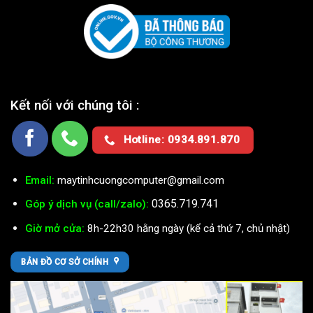
Kết nối với chúng tôi :
Hotline: 0934.891.870
Email:
maytinhcuongcomputer@gmail.com
0365.719.741
Góp ý dịch vụ (call/zalo):
Giờ mở cửa:
8h-22h30 hằng ngày (kể cả thứ 7, chủ nhật)
BẢN ĐỒ CƠ SỞ CHÍNH