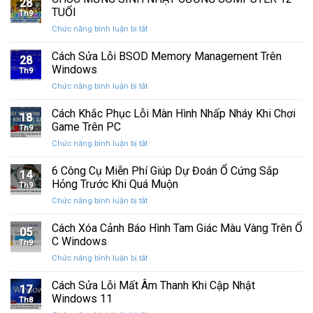
28
thức
máy
TUỔI
Th9
phát
tính
ở
Chức năng bình luận bị tắt
hành
của
CHÚC
Windows
bạn
MỪNG
Cách Sửa Lỗi BSOD Memory Management Trên
11
khỏi
28
SINH
25H2:
Windows
những
Th9
NHẬT
Bản
con
ở
Chức năng bình luận bị tắt
CƯỜNG
cập
mắt
Cách
COMPUTER
nhật
tò
Sửa
Cách Khắc Phục Lỗi Màn Hình Nhấp Nháy Khi Chơi
12
lớn
18
mò
Lỗi
TUỔI
Game Trên PC
với
Th9
BSOD
nhiều
ở
Chức năng bình luận bị tắt
Memory
cải
Cách
Management
tiến
Khắc
6 Công Cụ Miễn Phí Giúp Dự Đoán Ổ Cứng Sắp
Trên
14
quan
Phục
Windows
Hỏng Trước Khi Quá Muộn
trọng
Th9
Lỗi
ở
Chức năng bình luận bị tắt
Màn
6
Hình
Công
Cách Xóa Cảnh Báo Hình Tam Giác Màu Vàng Trên Ổ
Nhấp
05
Cụ
Nháy
C Windows
Th9
Miễn
Khi
ở
Chức năng bình luận bị tắt
Phí
Chơi
Cách
Giúp
Game
Xóa
Cách Sửa Lỗi Mất Âm Thanh Khi Cập Nhật
Dự
Trên
17
Cảnh
Đoán
Windows 11
PC
Th8
Báo
Ổ