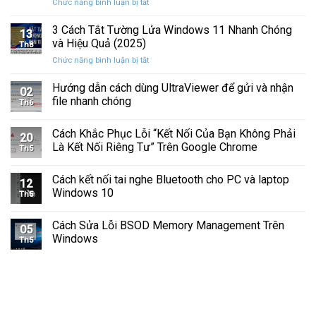
ở
Chức năng bình luận bị tắt
Hình
Cứng
Cách
Tam
Sắp
Sửa
3 Cách Tắt Tường Lửa Windows 11 Nhanh Chóng
Giác
Hỏng
13
Lỗi
Màu
và Hiệu Quả (2025)
Trước
Th8
Mất
Vàng
Khi
ở
Chức năng bình luận bị tắt
Âm
Trên
Quá
3
Thanh
Ổ
Muộn
Cách
Hướng dẫn cách dùng UltraViewer để gửi và nhận
Khi
C
02
Tắt
Cập
file nhanh chóng
Windows
Th6
Tường
Nhật
Lửa
Windows
Cách Khắc Phục Lỗi “Kết Nối Của Bạn Không Phải
Windows
11
20
11
Là Kết Nối Riêng Tư” Trên Google Chrome
Th5
Nhanh
Chóng
Cách kết nối tai nghe Bluetooth cho PC và laptop
và
12
Windows 10
Hiệu
Th5
Quả
(2025)
Cách Sửa Lỗi BSOD Memory Management Trên
05
Windows
Th5