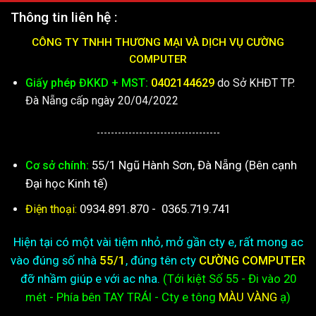
Thông tin liên hệ :
CÔNG TY TNHH THƯƠNG MẠI VÀ DỊCH VỤ CƯỜNG
COMPUTER
Giấy phép ĐKKD + MST:
0402144629
do Sở KHĐT TP.
Đà Nẵng cấp ngày 20/04/2022
-----------------------------------
55/1 Ngũ Hành Sơn, Đà Nẵng (Bên cạnh
Cơ sở chính:
Đại học Kinh tế)
0934.891.870
-
0365.719.741
Điện thoại:
Hiện tại có một vài tiệm nhỏ, mở gần cty e, rất mong ac
vào đúng số nhà
55/1
, đúng tên cty
CƯỜNG COMPUTER
đỡ nhầm giúp e với ac nha.
(Tới kiệt
Số 55 - Đi vào 20
mét - Phía bên TAY TRÁI - Cty e
tông
MÀU VÀNG
ạ)