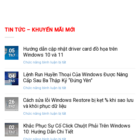
TIN TỨC – KHUYẾN MÃI MỚI
Hướng dẫn cập nhật driver card đồ họa trên
05
Windows 10 và 11
Th7
ở
Chức năng bình luận bị tắt
Hướng
dẫn
Lệnh Run Huyền Thoại Của Windows Được Nâng
04
cập
Cấp Sau Ba Thập Kỷ “Đứng Yên”
Th5
nhật
ở
Chức năng bình luận bị tắt
driver
Lệnh
card
Run
Cách sửa lỗi Windows Restore bị kẹt % khi sao lưu
đồ
26
Huyền
họa
và khôi phục dữ liệu
Th2
Thoại
trên
ở
Chức năng bình luận bị tắt
Của
Windows
Cách
Windows
10
sửa
Khắc Phục Sự Cố Click Chuột Phải Trên Windows
Được
và
02
lỗi
Nâng
10: Hướng Dẫn Chi Tiết
11
Th2
Windows
Cấp
ở
Chức năng bình luận bị tắt
Restore