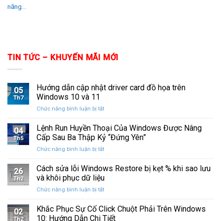
năng...
TIN TỨC – KHUYẾN MÃI MỚI
Hướng dẫn cập nhật driver card đồ họa trên
05
Windows 10 và 11
Th7
ở
Chức năng bình luận bị tắt
Hướng
dẫn
Lệnh Run Huyền Thoại Của Windows Được Nâng
04
cập
Cấp Sau Ba Thập Kỷ “Đứng Yên”
Th5
nhật
ở
Chức năng bình luận bị tắt
driver
Lệnh
card
Run
Cách sửa lỗi Windows Restore bị kẹt % khi sao lưu
đồ
26
Huyền
họa
và khôi phục dữ liệu
Th2
Thoại
trên
ở
Chức năng bình luận bị tắt
Của
Windows
Cách
Windows
10
sửa
Khắc Phục Sự Cố Click Chuột Phải Trên Windows
Được
và
02
lỗi
Nâng
10: Hướng Dẫn Chi Tiết
11
Th2