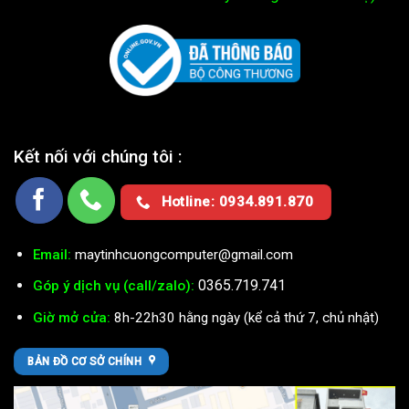
Kết nối với chúng tôi :
Hotline: 0934.891.870
Email:
maytinhcuongcomputer@gmail.com
0365.719.741
Góp ý dịch vụ (call/zalo):
Giờ mở cửa:
8h-22h30 hằng ngày (kể cả thứ 7, chủ nhật)
BẢN ĐỒ CƠ SỞ CHÍNH