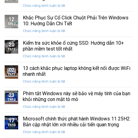
Windows
Cấp
ở
Chức năng bình luận bị tắt
Restore
Sau
Khắc
bị
Ba
Phục
Khắc Phục Sự Cố Click Chuột Phải Trên Windows
kẹt
Thập
12
Sự
%
10: Hướng Dẫn Chi Tiết
Kỷ
Th12
Cố
khi
“Đứng
ở
Chức năng bình luận bị tắt
Click
sao
Yên”
Khắc
Chuột
lưu
Phục
Kiểm tra sức khỏe ổ cứng SSD: Hướng dẫn 10+
Phải
và
20
Sự
Trên
phần mềm test tốt nhất
khôi
Th11
Cố
Windows
phục
ở
Chức năng bình luận bị tắt
Click
10:
dữ
Kiểm
Chuột
Hướng
liệu
tra
13 cách khắc phục laptop không kết nối được WiFi
Phải
Dẫn
02
sức
Trên
nhanh nhất
Chi
Th11
khỏe
Windows
Tiết
ở
Chức năng bình luận bị tắt
ổ
10:
13
cứng
Hướng
cách
Phím tắt Windows này sẽ bảo vệ máy tính của bạn
SSD:
Dẫn
23
khắc
Hướng
khỏi những con mắt tò mò
Chi
Th10
phục
dẫn
Tiết
ở
Chức năng bình luận bị tắt
laptop
10+
Phím
không
phần
tắt
Microsoft chính thức phát hành Windows 11 25H2:
kết
mềm
17
Windows
nối
Bản cập nhật lớn với nhiều cải tiến quan trọng
test
Th10
này
được
tốt
ở
Chức năng bình luận bị tắt
sẽ
WiFi
nhất
Microsoft
bảo