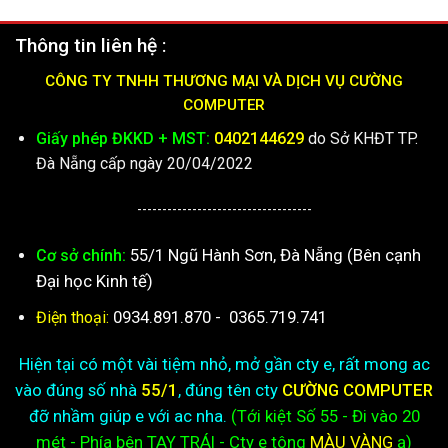
Thông tin liên hệ :
CÔNG TY TNHH THƯƠNG MẠI VÀ DỊCH VỤ CƯỜNG
COMPUTER
Giấy phép ĐKKD + MST:
0402144629
do Sở KHĐT TP.
Đà Nẵng cấp ngày 20/04/2022
-----------------------------------
55/1 Ngũ Hành Sơn, Đà Nẵng (Bên cạnh
Cơ sở chính:
Đại học Kinh tế)
0934.891.870
-
0365.719.741
Điện thoại:
Hiện tại có một vài tiệm nhỏ, mở gần cty e, rất mong ac
vào đúng số nhà
55/1
, đúng tên cty
CƯỜNG COMPUTER
đỡ nhầm giúp e với ac nha.
(Tới kiệt
Số 55 - Đi vào 20
mét - Phía bên TAY TRÁI - Cty e
tông
MÀU VÀNG
ạ)