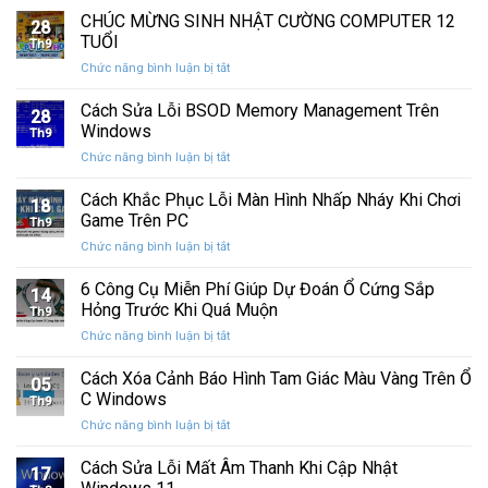
nhanh
chính
CHÚC MỪNG SINH NHẬT CƯỜNG COMPUTER 12
vệ
nhất
28
thức
máy
TUỔI
Th9
phát
tính
ở
Chức năng bình luận bị tắt
hành
của
CHÚC
Windows
bạn
MỪNG
Cách Sửa Lỗi BSOD Memory Management Trên
11
khỏi
28
SINH
25H2:
Windows
những
Th9
NHẬT
Bản
con
ở
Chức năng bình luận bị tắt
CƯỜNG
cập
mắt
Cách
COMPUTER
nhật
tò
Sửa
Cách Khắc Phục Lỗi Màn Hình Nhấp Nháy Khi Chơi
12
lớn
18
mò
Lỗi
TUỔI
Game Trên PC
với
Th9
BSOD
nhiều
ở
Chức năng bình luận bị tắt
Memory
cải
Cách
Management
tiến
Khắc
6 Công Cụ Miễn Phí Giúp Dự Đoán Ổ Cứng Sắp
Trên
14
quan
Phục
Windows
Hỏng Trước Khi Quá Muộn
trọng
Th9
Lỗi
ở
Chức năng bình luận bị tắt
Màn
6
Hình
Công
Cách Xóa Cảnh Báo Hình Tam Giác Màu Vàng Trên Ổ
Nhấp
05
Cụ
Nháy
C Windows
Th9
Miễn
Khi
ở
Chức năng bình luận bị tắt
Phí
Chơi
Cách
Giúp
Game
Xóa
Cách Sửa Lỗi Mất Âm Thanh Khi Cập Nhật
Dự
Trên
17
Cảnh
Đoán
PC