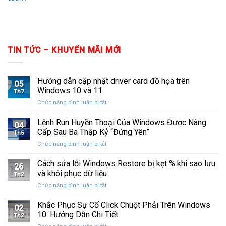
TIN TỨC – KHUYẾN MÃI MỚI
Hướng dẫn cập nhật driver card đồ họa trên
05
Windows 10 và 11
Th7
ở
Chức năng bình luận bị tắt
Hướng
dẫn
Lệnh Run Huyền Thoại Của Windows Được Nâng
04
cập
Cấp Sau Ba Thập Kỷ “Đứng Yên”
Th5
nhật
ở
Chức năng bình luận bị tắt
driver
Lệnh
card
Run
Cách sửa lỗi Windows Restore bị kẹt % khi sao lưu
đồ
26
Huyền
họa
và khôi phục dữ liệu
Th2
Thoại
trên
ở
Chức năng bình luận bị tắt
Của
Windows
Cách
Windows
10
sửa
Khắc Phục Sự Cố Click Chuột Phải Trên Windows
Được
và
02
lỗi
Nâng
10: Hướng Dẫn Chi Tiết
11
Th2
Windows
Cấp