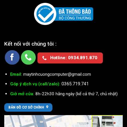
Kết nối với chúng tôi :
Hotline: 0934.891.870
Email:
maytinhcuongcomputer@gmail.com
0365.719.741
Góp ý dịch vụ (call/zalo):
Giờ mở cửa:
8h-22h30 hằng ngày (kể cả thứ 7, chủ nhật)
BẢN ĐỒ CƠ SỞ CHÍNH