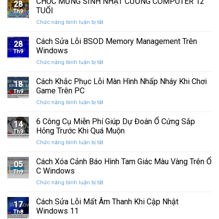
CHÚC MỪNG SINH NHẬT CƯỜNG COMPUTER 12
nhất
28
thức
máy
TUỔI
Th9
phát
tính
ở
Chức năng bình luận bị tắt
hành
của
CHÚC
Windows
bạn
MỪNG
Cách Sửa Lỗi BSOD Memory Management Trên
11
khỏi
28
SINH
25H2:
Windows
những
Th9
NHẬT
Bản
con
ở
Chức năng bình luận bị tắt
CƯỜNG
cập
mắt
Cách
COMPUTER
nhật
tò
Sửa
Cách Khắc Phục Lỗi Màn Hình Nhấp Nháy Khi Chơi
12
lớn
18
mò
Lỗi
TUỔI
Game Trên PC
với
Th9
BSOD
nhiều
ở
Chức năng bình luận bị tắt
Memory
cải
Cách
Management
tiến
Khắc
6 Công Cụ Miễn Phí Giúp Dự Đoán Ổ Cứng Sắp
Trên
14
quan
Phục
Windows
Hỏng Trước Khi Quá Muộn
trọng
Th9
Lỗi
ở
Chức năng bình luận bị tắt
Màn
6
Hình
Công
Cách Xóa Cảnh Báo Hình Tam Giác Màu Vàng Trên Ổ
Nhấp
05
Cụ
Nháy
C Windows
Th9
Miễn
Khi
ở
Chức năng bình luận bị tắt
Phí
Chơi
Cách
Giúp
Game
Xóa
Cách Sửa Lỗi Mất Âm Thanh Khi Cập Nhật
Dự
Trên
17
Cảnh
Đoán
Windows 11
PC
Th8
Báo
Ổ