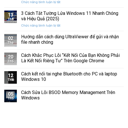
ở
Chức năng bình luận bị tắt
Hình
Cứng
Cách
Tam
Sắp
Sửa
3 Cách Tắt Tường Lửa Windows 11 Nhanh Chóng
Giác
Hỏng
13
Lỗi
Màu
và Hiệu Quả (2025)
Trước
Th8
Mất
Vàng
Khi
ở
Chức năng bình luận bị tắt
Âm
Trên
Quá
3
Thanh
Ổ
Muộn
Cách
Hướng dẫn cách dùng UltraViewer để gửi và nhận
Khi
C
02
Tắt
Cập
file nhanh chóng
Windows
Th6
Tường
Nhật
Lửa
Windows
Cách Khắc Phục Lỗi “Kết Nối Của Bạn Không Phải
Windows
11
20
11
Là Kết Nối Riêng Tư” Trên Google Chrome
Th5
Nhanh
Chóng
Cách kết nối tai nghe Bluetooth cho PC và laptop
và
12
Windows 10
Hiệu
Th5
Quả
(2025)
Cách Sửa Lỗi BSOD Memory Management Trên
05
Windows
Th5