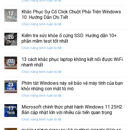
ở
Chức năng bình luận bị tắt
Restore
Sau
Khắc
bị
Ba
Phục
Khắc Phục Sự Cố Click Chuột Phải Trên Windows
kẹt
Thập
12
Sự
%
10: Hướng Dẫn Chi Tiết
Kỷ
Th12
Cố
khi
“Đứng
ở
Chức năng bình luận bị tắt
Click
sao
Yên”
Khắc
Chuột
lưu
Phục
Kiểm tra sức khỏe ổ cứng SSD: Hướng dẫn 10+
Phải
và
20
Sự
Trên
phần mềm test tốt nhất
khôi
Th11
Cố
Windows
phục
ở
Chức năng bình luận bị tắt
Click
10:
dữ
Kiểm
Chuột
Hướng
liệu
tra
13 cách khắc phục laptop không kết nối được WiFi
Phải
Dẫn
02
sức
Trên
nhanh nhất
Chi
Th11
khỏe
Windows
Tiết
ở
Chức năng bình luận bị tắt
ổ
10:
13
cứng
Hướng
cách
Phím tắt Windows này sẽ bảo vệ máy tính của bạn
SSD:
Dẫn
23
khắc
Hướng
khỏi những con mắt tò mò
Chi
Th10
phục
dẫn
Tiết
ở
Chức năng bình luận bị tắt
laptop
10+
Phím
không
phần
tắt
Microsoft chính thức phát hành Windows 11 25H2:
kết
mềm
17
Windows
nối
Bản cập nhật lớn với nhiều cải tiến quan trọng
test
Th10
này
được
tốt
ở
Chức năng bình luận bị tắt
sẽ
WiFi
nhất
Microsoft
bảo
nhanh
chính
vệ