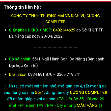
Thông tin liên hệ :
CÔNG TY TNHH THƯƠNG MẠI VÀ DỊCH VỤ CƯỜNG
COMPUTER
Giấy phép ĐKKD + MST:
0402144629
do Sở KHĐT TP.
Đà Nẵng cấp ngày 20/04/2022
-----------------------------------
55/1 Ngũ Hành Sơn, Đà Nẵng (Bên cạnh
Cơ sở chính:
Đại học Kinh tế)
0934.891.870
-
0365.719.741
Điện thoại:
Hiện tại có một vài tiệm nhỏ, mở gần cty e, rất mong ac
vào đúng số nhà
55/1
, đúng tên cty
CƯỜNG COMPUTER
đỡ nhầm giúp e với ac nha.
(Tới kiệt
Số 55 - Đi vào 20
mét - Phía bên TAY TRÁI - Cty e
tông
MÀU VÀNG
ạ)