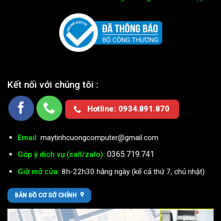
Kết nối với chúng tôi :
Hotline: 0934.891.870
Email:
maytinhcuongcomputer@gmail.com
0365.719.741
Góp ý dịch vụ (call/zalo):
Giờ mở cửa:
8h-22h30 hằng ngày (kể cả thứ 7, chủ nhật)
BẢN ĐỒ CƠ SỞ CHÍNH