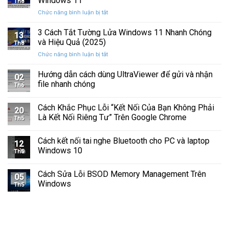
Windows 11
Th8
Báo
Ổ
ở
Chức năng bình luận bị tắt
Hình
Cứng
Cách
Tam
Sắp
Sửa
3 Cách Tắt Tường Lửa Windows 11 Nhanh Chóng
Giác
Hỏng
13
Lỗi
Màu
và Hiệu Quả (2025)
Trước
Th8
Mất
Vàng
Khi
ở
Chức năng bình luận bị tắt
Âm
Trên
Quá
3
Thanh
Ổ
Muộn
Cách
Hướng dẫn cách dùng UltraViewer để gửi và nhận
Khi
C
02
Tắt
Cập
file nhanh chóng
Windows
Th6
Tường
Nhật
Lửa
Windows
Cách Khắc Phục Lỗi “Kết Nối Của Bạn Không Phải
Windows
11
20
11
Là Kết Nối Riêng Tư” Trên Google Chrome
Th5
Nhanh
Chóng
Cách kết nối tai nghe Bluetooth cho PC và laptop
và
12
Windows 10
Hiệu
Th5
Quả
(2025)
Cách Sửa Lỗi BSOD Memory Management Trên
05
Windows
Th5