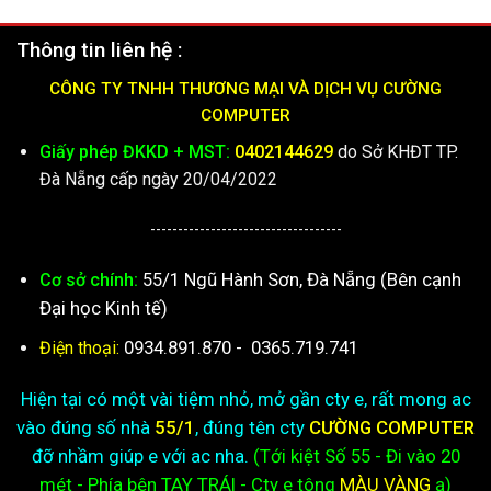
Thông tin liên hệ :
CÔNG TY TNHH THƯƠNG MẠI VÀ DỊCH VỤ CƯỜNG
COMPUTER
Giấy phép ĐKKD + MST:
0402144629
do Sở KHĐT TP.
Đà Nẵng cấp ngày 20/04/2022
-----------------------------------
55/1 Ngũ Hành Sơn, Đà Nẵng (Bên cạnh
Cơ sở chính:
Đại học Kinh tế)
0934.891.870
-
0365.719.741
Điện thoại:
Hiện tại có một vài tiệm nhỏ, mở gần cty e, rất mong ac
vào đúng số nhà
55/1
, đúng tên cty
CƯỜNG COMPUTER
đỡ nhầm giúp e với ac nha.
(Tới kiệt
Số 55 - Đi vào 20
mét - Phía bên TAY TRÁI - Cty e
tông
MÀU VÀNG
ạ)