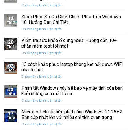
Windows
Cấp
ở
Chức năng bình luận bị tắt
Restore
Sau
Khắc
bị
Ba
Phục
Khắc Phục Sự Cố Click Chuột Phải Trên Windows
kẹt
Thập
12
Sự
%
10: Hướng Dẫn Chi Tiết
Kỷ
Th12
Cố
khi
“Đứng
ở
Chức năng bình luận bị tắt
Click
sao
Yên”
Khắc
Chuột
lưu
Phục
Kiểm tra sức khỏe ổ cứng SSD: Hướng dẫn 10+
Phải
và
20
Sự
Trên
phần mềm test tốt nhất
khôi
Th11
Cố
Windows
phục
ở
Chức năng bình luận bị tắt
Click
10:
dữ
Kiểm
Chuột
Hướng
liệu
tra
13 cách khắc phục laptop không kết nối được WiFi
Phải
Dẫn
02
sức
Trên
nhanh nhất
Chi
Th11
khỏe
Windows
Tiết
ở
Chức năng bình luận bị tắt
ổ
10:
13
cứng
Hướng
cách
Phím tắt Windows này sẽ bảo vệ máy tính của bạn
SSD:
Dẫn
23
khắc
Hướng
khỏi những con mắt tò mò
Chi
Th10
phục
dẫn
Tiết
ở
Chức năng bình luận bị tắt
laptop
10+
Phím
không
phần
tắt
Microsoft chính thức phát hành Windows 11 25H2:
kết
mềm
17
Windows
nối
Bản cập nhật lớn với nhiều cải tiến quan trọng
test
Th10
này
được
tốt
ở
Chức năng bình luận bị tắt
sẽ
WiFi
nhất
Microsoft
bảo