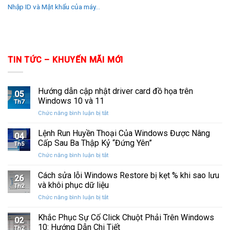
Nhập ID và Mật khẩu của máy...
TIN TỨC – KHUYẾN MÃI MỚI
Hướng dẫn cập nhật driver card đồ họa trên
05
Windows 10 và 11
Th7
ở
Chức năng bình luận bị tắt
Hướng
dẫn
Lệnh Run Huyền Thoại Của Windows Được Nâng
04
cập
Cấp Sau Ba Thập Kỷ “Đứng Yên”
Th5
nhật
ở
Chức năng bình luận bị tắt
driver
Lệnh
card
Run
Cách sửa lỗi Windows Restore bị kẹt % khi sao lưu
đồ
26
Huyền
họa
và khôi phục dữ liệu
Th2
Thoại
trên
ở
Chức năng bình luận bị tắt
Của
Windows
Cách
Windows
10
sửa
Khắc Phục Sự Cố Click Chuột Phải Trên Windows
Được
và
02
lỗi
Nâng
10: Hướng Dẫn Chi Tiết
11
Th2