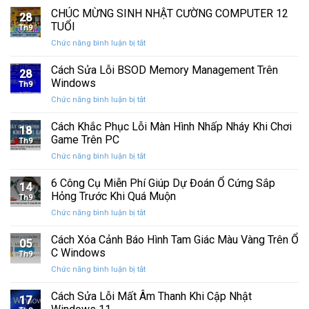
nhanh
chính
CHÚC MỪNG SINH NHẬT CƯỜNG COMPUTER 12
vệ
nhất
28
thức
máy
TUỔI
Th9
phát
tính
ở
Chức năng bình luận bị tắt
hành
của
CHÚC
Windows
bạn
MỪNG
Cách Sửa Lỗi BSOD Memory Management Trên
11
khỏi
28
SINH
25H2:
Windows
những
Th9
NHẬT
Bản
con
ở
Chức năng bình luận bị tắt
CƯỜNG
cập
mắt
Cách
COMPUTER
nhật
tò
Sửa
Cách Khắc Phục Lỗi Màn Hình Nhấp Nháy Khi Chơi
12
lớn
18
mò
Lỗi
TUỔI
Game Trên PC
với
Th9
BSOD
nhiều
ở
Chức năng bình luận bị tắt
Memory
cải
Cách
Management
tiến
Khắc
6 Công Cụ Miễn Phí Giúp Dự Đoán Ổ Cứng Sắp
Trên
14
quan
Phục
Windows
Hỏng Trước Khi Quá Muộn
trọng
Th9
Lỗi
ở
Chức năng bình luận bị tắt
Màn
6
Hình
Công
Cách Xóa Cảnh Báo Hình Tam Giác Màu Vàng Trên Ổ
Nhấp
05
Cụ
Nháy
C Windows
Th9
Miễn
Khi
ở
Chức năng bình luận bị tắt
Phí
Chơi
Cách
Giúp
Game
Xóa
Cách Sửa Lỗi Mất Âm Thanh Khi Cập Nhật
Dự
Trên
17
Cảnh
Đoán
PC