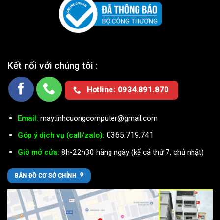
Kết nối với chúng tôi :
Hotline: 0934.891.870
Email:
maytinhcuongcomputer@gmail.com
0365.719.741
Góp ý dịch vụ (call/zalo):
Giờ mở cửa:
8h-22h30 hằng ngày (kể cả thứ 7, chủ nhật)
BẢN ĐỒ CƠ SỞ CHÍNH