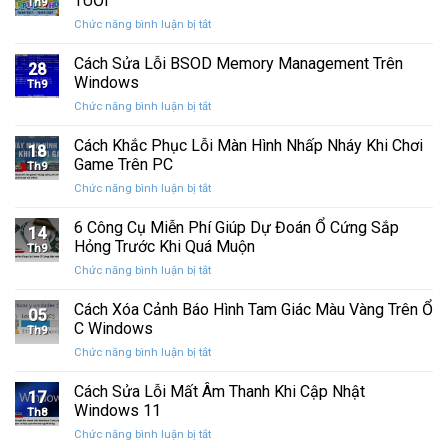
TUỔI
Th9
phát
tính
ở
Chức năng bình luận bị tắt
hành
của
CHÚC
Windows
bạn
MỪNG
Cách Sửa Lỗi BSOD Memory Management Trên
11
khỏi
28
SINH
25H2:
Windows
những
Th9
NHẬT
Bản
con
ở
Chức năng bình luận bị tắt
CƯỜNG
cập
mắt
Cách
COMPUTER
nhật
tò
Sửa
Cách Khắc Phục Lỗi Màn Hình Nhấp Nháy Khi Chơi
12
lớn
18
mò
Lỗi
TUỔI
Game Trên PC
với
Th9
BSOD
nhiều
ở
Chức năng bình luận bị tắt
Memory
cải
Cách
Management
tiến
Khắc
6 Công Cụ Miễn Phí Giúp Dự Đoán Ổ Cứng Sắp
Trên
14
quan
Phục
Windows
Hỏng Trước Khi Quá Muộn
trọng
Th9
Lỗi
ở
Chức năng bình luận bị tắt
Màn
6
Hình
Công
Cách Xóa Cảnh Báo Hình Tam Giác Màu Vàng Trên Ổ
Nhấp
05
Cụ
Nháy
C Windows
Th9
Miễn
Khi
ở
Chức năng bình luận bị tắt
Phí
Chơi
Cách
Giúp
Game
Xóa
Cách Sửa Lỗi Mất Âm Thanh Khi Cập Nhật
Dự
Trên
17
Cảnh
Đoán
Windows 11
PC
Th8
Báo
Ổ
ở
Chức năng bình luận bị tắt
Hình
Cứng