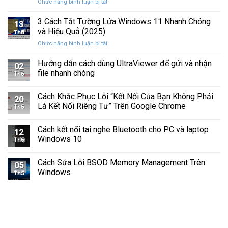
ở
Chức năng bình luận bị tắt
Hình
Cứng
Cách
Tam
Sắp
Sửa
3 Cách Tắt Tường Lửa Windows 11 Nhanh Chóng
Giác
Hỏng
13
Lỗi
Màu
và Hiệu Quả (2025)
Trước
Th8
Mất
Vàng
Khi
ở
Chức năng bình luận bị tắt
Âm
Trên
Quá
3
Thanh
Ổ
Muộn
Cách
Hướng dẫn cách dùng UltraViewer để gửi và nhận
Khi
C
02
Tắt
Cập
file nhanh chóng
Windows
Th6
Tường
Nhật
Lửa
Windows
Cách Khắc Phục Lỗi “Kết Nối Của Bạn Không Phải
Windows
11
20
11
Là Kết Nối Riêng Tư” Trên Google Chrome
Th5
Nhanh
Chóng
Cách kết nối tai nghe Bluetooth cho PC và laptop
và
12
Windows 10
Hiệu
Th5
Quả
(2025)
Cách Sửa Lỗi BSOD Memory Management Trên
05
Windows
Th5