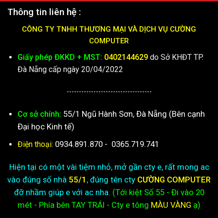
Thông tin liên hệ :
CÔNG TY TNHH THƯƠNG MẠI VÀ DỊCH VỤ CƯỜNG
COMPUTER
Giấy phép ĐKKD + MST:
0402144629
do Sở KHĐT TP.
Đà Nẵng cấp ngày 20/04/2022
-----------------------------------
55/1 Ngũ Hành Sơn, Đà Nẵng (Bên cạnh
Cơ sở chính:
Đại học Kinh tế)
0934.891.870
-
0365.719.741
Điện thoại:
Hiện tại có một vài tiệm nhỏ, mở gần cty e, rất mong ac
vào đúng số nhà
55/1
, đúng tên cty
CƯỜNG COMPUTER
đỡ nhầm giúp e với ac nha.
(Tới kiệt
Số 55 - Đi vào 20
mét - Phía bên TAY TRÁI - Cty e
tông
MÀU VÀNG
ạ)