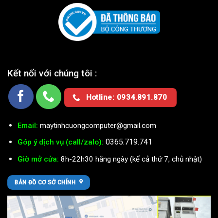
Kết nối với chúng tôi :
Hotline: 0934.891.870
Email:
maytinhcuongcomputer@gmail.com
0365.719.741
Góp ý dịch vụ (call/zalo):
Giờ mở cửa:
8h-22h30 hằng ngày (kể cả thứ 7, chủ nhật)
BẢN ĐỒ CƠ SỞ CHÍNH