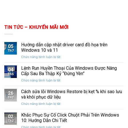
TIN TỨC – KHUYẾN MÃI MỚI
Hướng dẫn cập nhật driver card đồ họa trên
05
Windows 10 và 11
Th7
ở
Chức năng bình luận bị tắt
Hướng
dẫn
Lệnh Run Huyền Thoại Của Windows Được Nâng
04
cập
Cấp Sau Ba Thập Kỷ “Đứng Yên”
Th5
nhật
ở
Chức năng bình luận bị tắt
driver
Lệnh
card
Run
Cách sửa lỗi Windows Restore bị kẹt % khi sao lưu
đồ
26
Huyền
họa
và khôi phục dữ liệu
Th2
Thoại
trên
ở
Chức năng bình luận bị tắt
Của
Windows
Cách
Windows
10
sửa
Khắc Phục Sự Cố Click Chuột Phải Trên Windows
Được
và
02
lỗi
Nâng
10: Hướng Dẫn Chi Tiết
11
Th2
Windows
Cấp
ở
Chức năng bình luận bị tắt
Restore