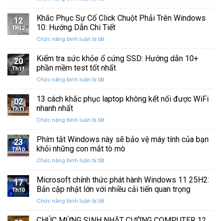
Sau
Khắc
bị
Ba
Phục
Khắc Phục Sự Cố Click Chuột Phải Trên Windows
kẹt
Thập
12
Sự
%
10: Hướng Dẫn Chi Tiết
Kỷ
Th12
Cố
khi
“Đứng
ở
Chức năng bình luận bị tắt
Click
sao
Yên”
Khắc
Chuột
lưu
Phục
Kiểm tra sức khỏe ổ cứng SSD: Hướng dẫn 10+
Phải
và
20
Sự
Trên
phần mềm test tốt nhất
khôi
Th11
Cố
Windows
phục
ở
Chức năng bình luận bị tắt
Click
10:
dữ
Kiểm
Chuột
Hướng
liệu
tra
13 cách khắc phục laptop không kết nối được WiFi
Phải
Dẫn
02
sức
Trên
nhanh nhất
Chi
Th11
khỏe
Windows
Tiết
ở
Chức năng bình luận bị tắt
ổ
10:
13
cứng
Hướng
cách
Phím tắt Windows này sẽ bảo vệ máy tính của bạn
SSD:
Dẫn
23
khắc
Hướng
khỏi những con mắt tò mò
Chi
Th10
phục
dẫn
Tiết
ở
Chức năng bình luận bị tắt
laptop
10+
Phím
không
phần
tắt
Microsoft chính thức phát hành Windows 11 25H2:
kết
mềm
17
Windows
nối
Bản cập nhật lớn với nhiều cải tiến quan trọng
test
Th10
này
được
tốt
ở
Chức năng bình luận bị tắt
sẽ
WiFi
nhất
Microsoft
bảo
nhanh
chính
CHÚC MỪNG SINH NHẬT CƯỜNG COMPUTER 12
vệ
nhất