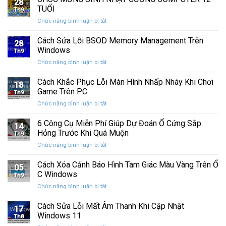
28
thức
máy
TUỔI
Th9
phát
tính
ở
Chức năng bình luận bị tắt
hành
của
CHÚC
Windows
bạn
MỪNG
Cách Sửa Lỗi BSOD Memory Management Trên
11
khỏi
28
SINH
25H2:
Windows
những
Th9
NHẬT
Bản
con
ở
Chức năng bình luận bị tắt
CƯỜNG
cập
mắt
Cách
COMPUTER
nhật
tò
Sửa
Cách Khắc Phục Lỗi Màn Hình Nhấp Nháy Khi Chơi
12
lớn
18
mò
Lỗi
TUỔI
Game Trên PC
với
Th9
BSOD
nhiều
ở
Chức năng bình luận bị tắt
Memory
cải
Cách
Management
tiến
Khắc
6 Công Cụ Miễn Phí Giúp Dự Đoán Ổ Cứng Sắp
Trên
14
quan
Phục
Windows
Hỏng Trước Khi Quá Muộn
trọng
Th9
Lỗi
ở
Chức năng bình luận bị tắt
Màn
6
Hình
Công
Cách Xóa Cảnh Báo Hình Tam Giác Màu Vàng Trên Ổ
Nhấp
05
Cụ
Nháy
C Windows
Th9
Miễn
Khi
ở
Chức năng bình luận bị tắt
Phí
Chơi
Cách
Giúp
Game
Xóa
Cách Sửa Lỗi Mất Âm Thanh Khi Cập Nhật
Dự
Trên
17
Cảnh
Đoán
Windows 11
PC
Th8
Báo
Ổ