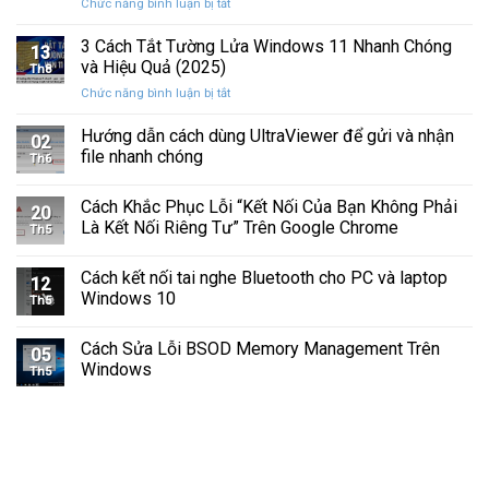
ở
Chức năng bình luận bị tắt
Hình
Cứng
Cách
Tam
Sắp
Sửa
3 Cách Tắt Tường Lửa Windows 11 Nhanh Chóng
Giác
Hỏng
13
Lỗi
Màu
và Hiệu Quả (2025)
Trước
Th8
Mất
Vàng
Khi
ở
Chức năng bình luận bị tắt
Âm
Trên
Quá
3
Thanh
Ổ
Muộn
Cách
Hướng dẫn cách dùng UltraViewer để gửi và nhận
Khi
C
02
Tắt
Cập
file nhanh chóng
Windows
Th6
Tường
Nhật
Lửa
Windows
Cách Khắc Phục Lỗi “Kết Nối Của Bạn Không Phải
Windows
11
20
11
Là Kết Nối Riêng Tư” Trên Google Chrome
Th5
Nhanh
Chóng
Cách kết nối tai nghe Bluetooth cho PC và laptop
và
12
Windows 10
Hiệu
Th5
Quả
(2025)
Cách Sửa Lỗi BSOD Memory Management Trên
05
Windows
Th5