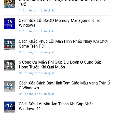
28
thức
máy
TUỔI
Th9
phát
tính
ở
Chức năng bình luận bị tắt
hành
của
CHÚC
Windows
bạn
MỪNG
Cách Sửa Lỗi BSOD Memory Management Trên
11
khỏi
28
SINH
25H2:
Windows
những
Th9
NHẬT
Bản
con
ở
Chức năng bình luận bị tắt
CƯỜNG
cập
mắt
Cách
COMPUTER
nhật
tò
Sửa
Cách Khắc Phục Lỗi Màn Hình Nhấp Nháy Khi Chơi
12
lớn
18
mò
Lỗi
TUỔI
Game Trên PC
với
Th9
BSOD
nhiều
ở
Chức năng bình luận bị tắt
Memory
cải
Cách
Management
tiến
Khắc
6 Công Cụ Miễn Phí Giúp Dự Đoán Ổ Cứng Sắp
Trên
14
quan
Phục
Windows
Hỏng Trước Khi Quá Muộn
trọng
Th9
Lỗi
ở
Chức năng bình luận bị tắt
Màn
6
Hình
Công
Cách Xóa Cảnh Báo Hình Tam Giác Màu Vàng Trên Ổ
Nhấp
05
Cụ
Nháy
C Windows
Th9
Miễn
Khi
ở
Chức năng bình luận bị tắt
Phí
Chơi
Cách
Giúp
Game
Xóa
Cách Sửa Lỗi Mất Âm Thanh Khi Cập Nhật
Dự
Trên
17
Cảnh
Đoán
Windows 11
PC
Th8
Báo
Ổ