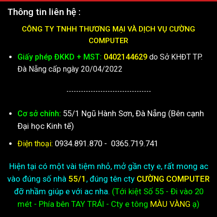
Thông tin liên hệ :
CÔNG TY TNHH THƯƠNG MẠI VÀ DỊCH VỤ CƯỜNG
COMPUTER
Giấy phép ĐKKD + MST:
0402144629
do Sở KHĐT TP.
Đà Nẵng cấp ngày 20/04/2022
-----------------------------------
55/1 Ngũ Hành Sơn, Đà Nẵng (Bên cạnh
Cơ sở chính:
Đại học Kinh tế)
0934.891.870
-
0365.719.741
Điện thoại:
Hiện tại có một vài tiệm nhỏ, mở gần cty e, rất mong ac
vào đúng số nhà
55/1
, đúng tên cty
CƯỜNG COMPUTER
đỡ nhầm giúp e với ac nha.
(Tới kiệt
Số 55 - Đi vào 20
mét - Phía bên TAY TRÁI - Cty e
tông
MÀU VÀNG
ạ)