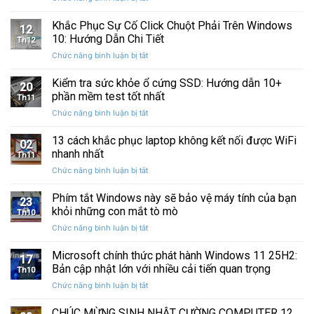
Sau
Khắc
bị
Ba
Phục
Khắc Phục Sự Cố Click Chuột Phải Trên Windows
kẹt
Thập
12
Sự
%
10: Hướng Dẫn Chi Tiết
Kỷ
Th12
Cố
khi
“Đứng
ở
Chức năng bình luận bị tắt
Click
sao
Yên”
Khắc
Chuột
lưu
Phục
Kiểm tra sức khỏe ổ cứng SSD: Hướng dẫn 10+
Phải
và
20
Sự
Trên
phần mềm test tốt nhất
khôi
Th11
Cố
Windows
phục
ở
Chức năng bình luận bị tắt
Click
10:
dữ
Kiểm
Chuột
Hướng
liệu
tra
13 cách khắc phục laptop không kết nối được WiFi
Phải
Dẫn
02
sức
Trên
nhanh nhất
Chi
Th11
khỏe
Windows
Tiết
ở
Chức năng bình luận bị tắt
ổ
10:
13
cứng
Hướng
cách
Phím tắt Windows này sẽ bảo vệ máy tính của bạn
SSD:
Dẫn
23
khắc
Hướng
khỏi những con mắt tò mò
Chi
Th10
phục
dẫn
Tiết
ở
Chức năng bình luận bị tắt
laptop
10+
Phím
không
phần
tắt
Microsoft chính thức phát hành Windows 11 25H2:
kết
mềm
17
Windows
nối
Bản cập nhật lớn với nhiều cải tiến quan trọng
test
Th10
này
được
tốt
ở
Chức năng bình luận bị tắt
sẽ
WiFi
nhất
Microsoft
bảo
nhanh
chính
CHÚC MỪNG SINH NHẬT CƯỜNG COMPUTER 12
vệ
nhất