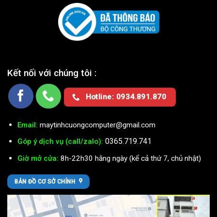
Kết nối với chúng tôi :
Hotline: 0934.891.870
Email:
maytinhcuongcomputer@gmail.com
0365.719.741
Góp ý dịch vụ (call/zalo):
Giờ mở cửa:
8h-22h30 hằng ngày (kể cả thứ 7, chủ nhật)
BẢN ĐỒ CƠ SỞ CHÍNH