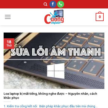
Skip
to
content
0
18
Th3
Loa laptop bị mất tiếng, không nghe được – Nguyên nhân, cách
khắc phục
1. Kiểm tra cổng kết nối Biện pháp khắc phục đầu tiên mà chúng...