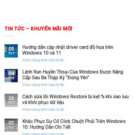
TIN TỨC – KHUYẾN MÃI MỚI
Hướng dẫn cập nhật driver card đồ họa trên
05
Windows 10 và 11
Th7
ở
Chức năng bình luận bị tắt
Hướng
dẫn
Lệnh Run Huyền Thoại Của Windows Được Nâng
04
cập
Cấp Sau Ba Thập Kỷ “Đứng Yên”
Th5
nhật
ở
Chức năng bình luận bị tắt
driver
Lệnh
card
Run
Cách sửa lỗi Windows Restore bị kẹt % khi sao lưu
đồ
26
Huyền
họa
và khôi phục dữ liệu
Th2
Thoại
trên
ở
Chức năng bình luận bị tắt
Của
Windows
Cách
Windows
10
sửa
Khắc Phục Sự Cố Click Chuột Phải Trên Windows
Được
và
02
lỗi
Nâng
10: Hướng Dẫn Chi Tiết
11
Th2
Windows
Cấp
ở
Chức năng bình luận bị tắt
Restore