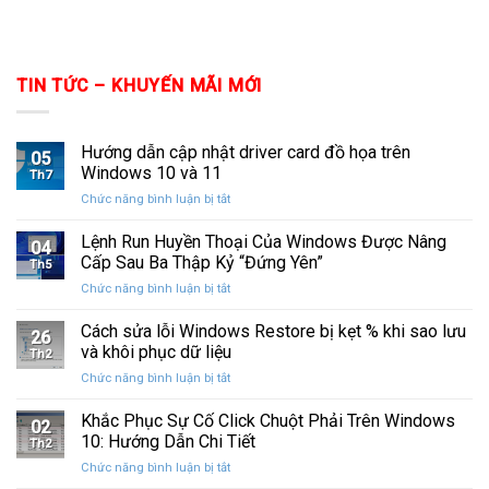
TIN TỨC – KHUYẾN MÃI MỚI
Hướng dẫn cập nhật driver card đồ họa trên
05
Windows 10 và 11
Th7
ở
Chức năng bình luận bị tắt
Hướng
dẫn
Lệnh Run Huyền Thoại Của Windows Được Nâng
04
cập
Cấp Sau Ba Thập Kỷ “Đứng Yên”
Th5
nhật
ở
Chức năng bình luận bị tắt
driver
Lệnh
card
Run
Cách sửa lỗi Windows Restore bị kẹt % khi sao lưu
đồ
26
Huyền
họa
và khôi phục dữ liệu
Th2
Thoại
trên
ở
Chức năng bình luận bị tắt
Của
Windows
Cách
Windows
10
sửa
Khắc Phục Sự Cố Click Chuột Phải Trên Windows
Được
và
02
lỗi
Nâng
10: Hướng Dẫn Chi Tiết
11
Th2
Windows
Cấp
ở
Chức năng bình luận bị tắt
Restore
Sau
Khắc
bị