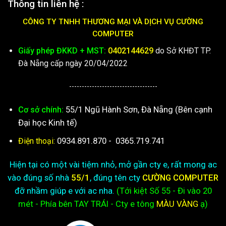
Thông tin liên hệ :
CÔNG TY TNHH THƯƠNG MẠI VÀ DỊCH VỤ CƯỜNG
COMPUTER
Giấy phép ĐKKD + MST:
0402144629
do Sở KHĐT TP.
Đà Nẵng cấp ngày 20/04/2022
-----------------------------------
55/1 Ngũ Hành Sơn, Đà Nẵng (Bên cạnh
Cơ sở chính:
Đại học Kinh tế)
0934.891.870
-
0365.719.741
Điện thoại:
Hiện tại có một vài tiệm nhỏ, mở gần cty e, rất mong ac
vào đúng số nhà
55/1
, đúng tên cty
CƯỜNG COMPUTER
đỡ nhầm giúp e với ac nha.
(Tới kiệt
Số 55 - Đi vào 20
mét - Phía bên TAY TRÁI - Cty e
tông
MÀU VÀNG
ạ)