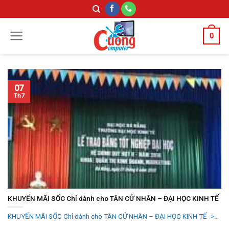
Skip
to
content
0
07
Th7
KHUYẾN MÃI SỐC Chỉ dành cho TÂN CỬ NHÂN – ĐẠI HỌC KINH TẾ
KHUYẾN MÃI SỐC Chỉ dành cho TÂN CỬ NHÂN – ĐẠI HỌC KINH TẾ ->...