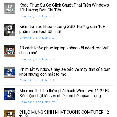
Ba
Phục
Khắc Phục Sự Cố Click Chuột Phải Trên Windows
kẹt
Thập
12
Sự
%
10: Hướng Dẫn Chi Tiết
Kỷ
Th12
Cố
khi
“Đứng
ở
Chức năng bình luận bị tắt
Click
sao
Yên”
Khắc
Chuột
lưu
Phục
Kiểm tra sức khỏe ổ cứng SSD: Hướng dẫn 10+
Phải
và
20
Sự
Trên
phần mềm test tốt nhất
khôi
Th11
Cố
Windows
phục
ở
Chức năng bình luận bị tắt
Click
10:
dữ
Kiểm
Chuột
Hướng
liệu
tra
13 cách khắc phục laptop không kết nối được WiFi
Phải
Dẫn
02
sức
Trên
nhanh nhất
Chi
Th11
khỏe
Windows
Tiết
ở
Chức năng bình luận bị tắt
ổ
10:
13
cứng
Hướng
cách
Phím tắt Windows này sẽ bảo vệ máy tính của bạn
SSD:
Dẫn
23
khắc
Hướng
khỏi những con mắt tò mò
Chi
Th10
phục
dẫn
Tiết
ở
Chức năng bình luận bị tắt
laptop
10+
Phím
không
phần
tắt
Microsoft chính thức phát hành Windows 11 25H2:
kết
mềm
17
Windows
nối
Bản cập nhật lớn với nhiều cải tiến quan trọng
test
Th10
này
được
tốt
ở
Chức năng bình luận bị tắt
sẽ
WiFi
nhất
Microsoft
bảo
nhanh
chính
CHÚC MỪNG SINH NHẬT CƯỜNG COMPUTER 12
vệ
nhất
28
thức
máy