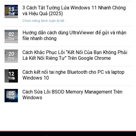
Cách
Tam
Sắp
Sửa
3 Cách Tắt Tường Lửa Windows 11 Nhanh Chóng
Giác
Hỏng
13
Lỗi
Màu
và Hiệu Quả (2025)
Trước
Th8
Mất
Vàng
Khi
ở
Chức năng bình luận bị tắt
Âm
Trên
Quá
3
Thanh
Ổ
Muộn
Cách
Hướng dẫn cách dùng UltraViewer để gửi và nhận
Khi
C
02
Tắt
Cập
file nhanh chóng
Windows
Th6
Tường
Nhật
Lửa
Windows
Cách Khắc Phục Lỗi “Kết Nối Của Bạn Không Phải
Windows
11
20
11
Là Kết Nối Riêng Tư” Trên Google Chrome
Th5
Nhanh
Chóng
Cách kết nối tai nghe Bluetooth cho PC và laptop
và
12
Windows 10
Hiệu
Th5
Quả
(2025)
Cách Sửa Lỗi BSOD Memory Management Trên
05
Windows
Th5