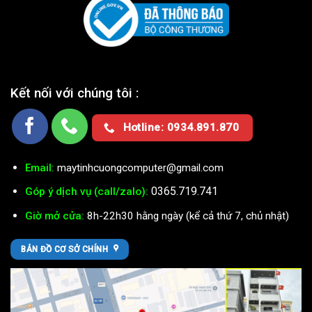
Kết nối với chúng tôi :
Hotline: 0934.891.870
Email:
maytinhcuongcomputer@gmail.com
0365.719.741
Góp ý dịch vụ (call/zalo):
Giờ mở cửa:
8h-22h30 hằng ngày (kể cả thứ 7, chủ nhật)
BẢN ĐỒ CƠ SỞ CHÍNH