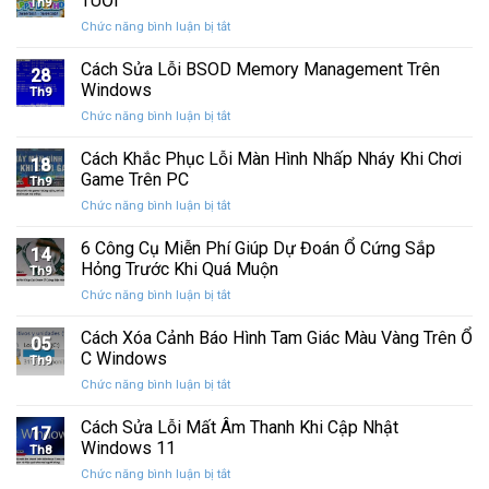
TUỔI
Th9
phát
tính
ở
Chức năng bình luận bị tắt
hành
của
CHÚC
Windows
bạn
MỪNG
Cách Sửa Lỗi BSOD Memory Management Trên
11
khỏi
28
SINH
25H2:
Windows
những
Th9
NHẬT
Bản
con
ở
Chức năng bình luận bị tắt
CƯỜNG
cập
mắt
Cách
COMPUTER
nhật
tò
Sửa
Cách Khắc Phục Lỗi Màn Hình Nhấp Nháy Khi Chơi
12
lớn
18
mò
Lỗi
TUỔI
Game Trên PC
với
Th9
BSOD
nhiều
ở
Chức năng bình luận bị tắt
Memory
cải
Cách
Management
tiến
Khắc
6 Công Cụ Miễn Phí Giúp Dự Đoán Ổ Cứng Sắp
Trên
14
quan
Phục
Windows
Hỏng Trước Khi Quá Muộn
trọng
Th9
Lỗi
ở
Chức năng bình luận bị tắt
Màn
6
Hình
Công
Cách Xóa Cảnh Báo Hình Tam Giác Màu Vàng Trên Ổ
Nhấp
05
Cụ
Nháy
C Windows
Th9
Miễn
Khi
ở
Chức năng bình luận bị tắt
Phí
Chơi
Cách
Giúp
Game
Xóa
Cách Sửa Lỗi Mất Âm Thanh Khi Cập Nhật
Dự
Trên
17
Cảnh
Đoán
Windows 11
PC
Th8
Báo
Ổ
ở
Chức năng bình luận bị tắt
Hình
Cứng