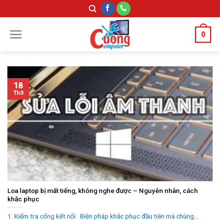
Skip
to
content
0
18
Th3
Loa laptop bị mất tiếng, không nghe được – Nguyên nhân, cách
khắc phục
1. Kiểm tra cổng kết nối Biện pháp khắc phục đầu tiên mà chúng...