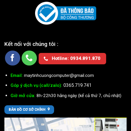
Kết nối với chúng tôi :
Hotline: 0934.891.870
Email:
maytinhcuongcomputer@gmail.com
0365.719.741
Góp ý dịch vụ (call/zalo):
Giờ mở cửa:
8h-22h30 hằng ngày (kể cả thứ 7, chủ nhật)
BẢN ĐỒ CƠ SỞ CHÍNH