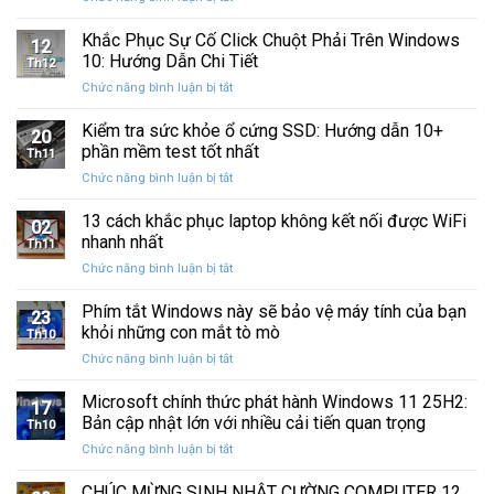
Sau
Khắc
bị
Ba
Phục
Khắc Phục Sự Cố Click Chuột Phải Trên Windows
kẹt
Thập
12
Sự
%
10: Hướng Dẫn Chi Tiết
Kỷ
Th12
Cố
khi
“Đứng
ở
Chức năng bình luận bị tắt
Click
sao
Yên”
Khắc
Chuột
lưu
Phục
Kiểm tra sức khỏe ổ cứng SSD: Hướng dẫn 10+
Phải
và
20
Sự
Trên
phần mềm test tốt nhất
khôi
Th11
Cố
Windows
phục
ở
Chức năng bình luận bị tắt
Click
10:
dữ
Kiểm
Chuột
Hướng
liệu
tra
13 cách khắc phục laptop không kết nối được WiFi
Phải
Dẫn
02
sức
Trên
nhanh nhất
Chi
Th11
khỏe
Windows
Tiết
ở
Chức năng bình luận bị tắt
ổ
10:
13
cứng
Hướng
cách
Phím tắt Windows này sẽ bảo vệ máy tính của bạn
SSD:
Dẫn
23
khắc
Hướng
khỏi những con mắt tò mò
Chi
Th10
phục
dẫn
Tiết
ở
Chức năng bình luận bị tắt
laptop
10+
Phím
không
phần
tắt
Microsoft chính thức phát hành Windows 11 25H2:
kết
mềm
17
Windows
nối
Bản cập nhật lớn với nhiều cải tiến quan trọng
test
Th10
này
được
tốt
ở
Chức năng bình luận bị tắt
sẽ
WiFi
nhất
Microsoft
bảo
nhanh
chính
CHÚC MỪNG SINH NHẬT CƯỜNG COMPUTER 12
vệ
nhất