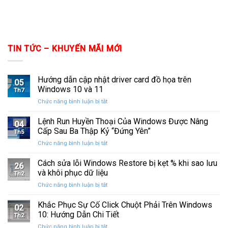
TIN TỨC – KHUYẾN MÃI MỚI
Hướng dẫn cập nhật driver card đồ họa trên
05
Windows 10 và 11
Th7
ở
Chức năng bình luận bị tắt
Hướng
dẫn
Lệnh Run Huyền Thoại Của Windows Được Nâng
04
cập
Cấp Sau Ba Thập Kỷ “Đứng Yên”
Th5
nhật
ở
Chức năng bình luận bị tắt
driver
Lệnh
card
Run
Cách sửa lỗi Windows Restore bị kẹt % khi sao lưu
đồ
26
Huyền
họa
và khôi phục dữ liệu
Th2
Thoại
trên
ở
Chức năng bình luận bị tắt
Của
Windows
Cách
Windows
10
sửa
Khắc Phục Sự Cố Click Chuột Phải Trên Windows
Được
và
02
lỗi
Nâng
10: Hướng Dẫn Chi Tiết
11
Th2
Windows
Cấp
ở
Chức năng bình luận bị tắt
Restore