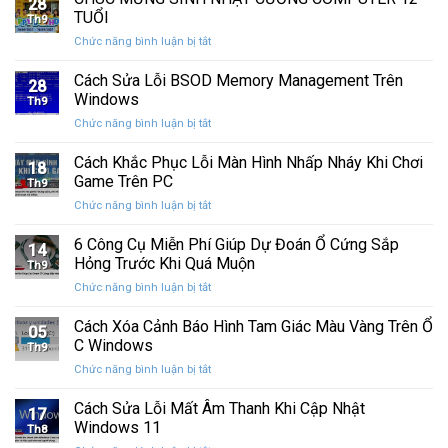
28
thức
máy
TUỔI
Th9
phát
tính
ở
Chức năng bình luận bị tắt
hành
của
CHÚC
Windows
bạn
MỪNG
Cách Sửa Lỗi BSOD Memory Management Trên
11
khỏi
28
SINH
25H2:
Windows
những
Th9
NHẬT
Bản
con
ở
Chức năng bình luận bị tắt
CƯỜNG
cập
mắt
Cách
COMPUTER
nhật
tò
Sửa
Cách Khắc Phục Lỗi Màn Hình Nhấp Nháy Khi Chơi
12
lớn
18
mò
Lỗi
TUỔI
Game Trên PC
với
Th9
BSOD
nhiều
ở
Chức năng bình luận bị tắt
Memory
cải
Cách
Management
tiến
Khắc
6 Công Cụ Miễn Phí Giúp Dự Đoán Ổ Cứng Sắp
Trên
14
quan
Phục
Windows
Hỏng Trước Khi Quá Muộn
trọng
Th9
Lỗi
ở
Chức năng bình luận bị tắt
Màn
6
Hình
Công
Cách Xóa Cảnh Báo Hình Tam Giác Màu Vàng Trên Ổ
Nhấp
05
Cụ
Nháy
C Windows
Th9
Miễn
Khi
ở
Chức năng bình luận bị tắt
Phí
Chơi
Cách
Giúp
Game
Xóa
Cách Sửa Lỗi Mất Âm Thanh Khi Cập Nhật
Dự
Trên
17
Cảnh
Đoán
Windows 11
PC
Th8
Báo
Ổ