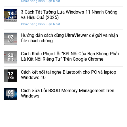
ở
Chức năng bình luận bị tắt
Hình
Cứng
Cách
Tam
Sắp
Sửa
3 Cách Tắt Tường Lửa Windows 11 Nhanh Chóng
Giác
Hỏng
13
Lỗi
Màu
và Hiệu Quả (2025)
Trước
Th8
Mất
Vàng
Khi
ở
Chức năng bình luận bị tắt
Âm
Trên
Quá
3
Thanh
Ổ
Muộn
Cách
Hướng dẫn cách dùng UltraViewer để gửi và nhận
Khi
C
02
Tắt
Cập
file nhanh chóng
Windows
Th6
Tường
Nhật
Lửa
Windows
Cách Khắc Phục Lỗi “Kết Nối Của Bạn Không Phải
Windows
11
20
11
Là Kết Nối Riêng Tư” Trên Google Chrome
Th5
Nhanh
Chóng
Cách kết nối tai nghe Bluetooth cho PC và laptop
và
12
Windows 10
Hiệu
Th5
Quả
(2025)
Cách Sửa Lỗi BSOD Memory Management Trên
05
Windows
Th5