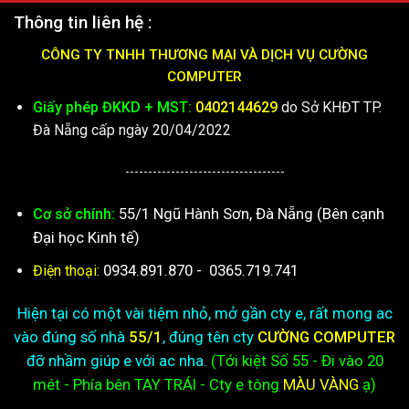
Thông tin liên hệ :
CÔNG TY TNHH THƯƠNG MẠI VÀ DỊCH VỤ CƯỜNG
COMPUTER
Giấy phép ĐKKD + MST:
0402144629
do Sở KHĐT TP.
Đà Nẵng cấp ngày 20/04/2022
-----------------------------------
55/1 Ngũ Hành Sơn, Đà Nẵng (Bên cạnh
Cơ sở chính:
Đại học Kinh tế)
0934.891.870
-
0365.719.741
Điện thoại:
Hiện tại có một vài tiệm nhỏ, mở gần cty e, rất mong ac
vào đúng số nhà
55/1
, đúng tên cty
CƯỜNG COMPUTER
đỡ nhầm giúp e với ac nha.
(Tới kiệt
Số 55 - Đi vào 20
mét - Phía bên TAY TRÁI - Cty e
tông
MÀU VÀNG
ạ)