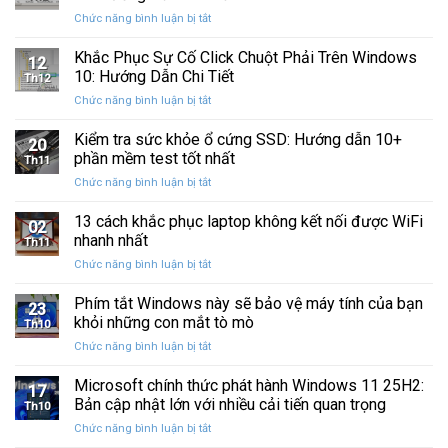
Windows
Cấp
ở
Chức năng bình luận bị tắt
Restore
Sau
Khắc
bị
Ba
Phục
Khắc Phục Sự Cố Click Chuột Phải Trên Windows
kẹt
Thập
12
Sự
%
10: Hướng Dẫn Chi Tiết
Kỷ
Th12
Cố
khi
“Đứng
ở
Chức năng bình luận bị tắt
Click
sao
Yên”
Khắc
Chuột
lưu
Phục
Kiểm tra sức khỏe ổ cứng SSD: Hướng dẫn 10+
Phải
và
20
Sự
Trên
phần mềm test tốt nhất
khôi
Th11
Cố
Windows
phục
ở
Chức năng bình luận bị tắt
Click
10:
dữ
Kiểm
Chuột
Hướng
liệu
tra
13 cách khắc phục laptop không kết nối được WiFi
Phải
Dẫn
02
sức
Trên
nhanh nhất
Chi
Th11
khỏe
Windows
Tiết
ở
Chức năng bình luận bị tắt
ổ
10:
13
cứng
Hướng
cách
Phím tắt Windows này sẽ bảo vệ máy tính của bạn
SSD:
Dẫn
23
khắc
Hướng
khỏi những con mắt tò mò
Chi
Th10
phục
dẫn
Tiết
ở
Chức năng bình luận bị tắt
laptop
10+
Phím
không
phần
tắt
Microsoft chính thức phát hành Windows 11 25H2:
kết
mềm
17
Windows
nối
Bản cập nhật lớn với nhiều cải tiến quan trọng
test
Th10
này
được
tốt
ở
Chức năng bình luận bị tắt
sẽ
WiFi
nhất
Microsoft
bảo