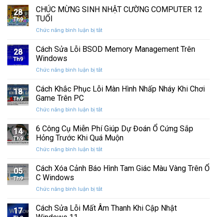
nhanh
chính
CHÚC MỪNG SINH NHẬT CƯỜNG COMPUTER 12
vệ
nhất
28
thức
máy
TUỔI
Th9
phát
tính
ở
Chức năng bình luận bị tắt
hành
của
CHÚC
Windows
bạn
MỪNG
Cách Sửa Lỗi BSOD Memory Management Trên
11
khỏi
28
SINH
25H2:
Windows
những
Th9
NHẬT
Bản
con
ở
Chức năng bình luận bị tắt
CƯỜNG
cập
mắt
Cách
COMPUTER
nhật
tò
Sửa
Cách Khắc Phục Lỗi Màn Hình Nhấp Nháy Khi Chơi
12
lớn
18
mò
Lỗi
TUỔI
Game Trên PC
với
Th9
BSOD
nhiều
ở
Chức năng bình luận bị tắt
Memory
cải
Cách
Management
tiến
Khắc
6 Công Cụ Miễn Phí Giúp Dự Đoán Ổ Cứng Sắp
Trên
14
quan
Phục
Windows
Hỏng Trước Khi Quá Muộn
trọng
Th9
Lỗi
ở
Chức năng bình luận bị tắt
Màn
6
Hình
Công
Cách Xóa Cảnh Báo Hình Tam Giác Màu Vàng Trên Ổ
Nhấp
05
Cụ
Nháy
C Windows
Th9
Miễn
Khi
ở
Chức năng bình luận bị tắt
Phí
Chơi
Cách
Giúp
Game
Xóa
Cách Sửa Lỗi Mất Âm Thanh Khi Cập Nhật
Dự
Trên
17
Cảnh
Đoán
PC