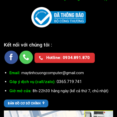
Kết nối với chúng tôi :
Hotline: 0934.891.870
Email:
maytinhcuongcomputer@gmail.com
0365.719.741
Góp ý dịch vụ (call/zalo):
Giờ mở cửa:
8h-22h30 hằng ngày (kể cả thứ 7, chủ nhật)
BẢN ĐỒ CƠ SỞ CHÍNH