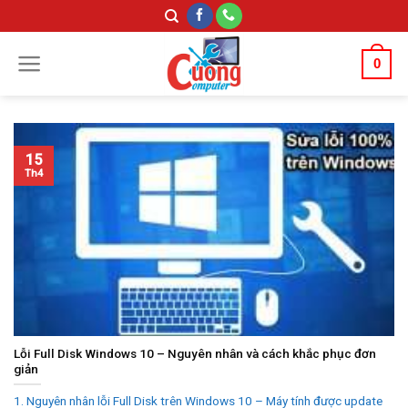
Skip
to
content
0
15
Th4
Lỗi Full Disk Windows 10 – Nguyên nhân và cách khắc phục đơn
giản
1. Nguyên nhân lỗi Full Disk trên Windows 10 – Máy tính được update