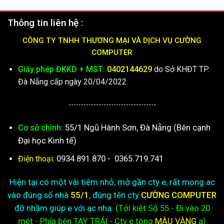
Thông tin liên hệ :
CÔNG TY TNHH THƯƠNG MẠI VÀ DỊCH VỤ CƯỜNG
COMPUTER
Giấy phép ĐKKD + MST:
0402144629
do Sở KHĐT TP.
Đà Nẵng cấp ngày 20/04/2022
-----------------------------------
55/1 Ngũ Hành Sơn, Đà Nẵng (Bên cạnh
Cơ sở chính:
Đại học Kinh tế)
0934.891.870
-
0365.719.741
Điện thoại:
Hiện tại có một vài tiệm nhỏ, mở gần cty e, rất mong ac
vào đúng số nhà
55/1
, đúng tên cty
CƯỜNG COMPUTER
đỡ nhầm giúp e với ac nha.
(Tới kiệt
Số 55 - Đi vào 20
mét - Phía bên TAY TRÁI - Cty e
tông
MÀU VÀNG
ạ)