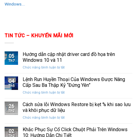
Windows....
TIN TỨC – KHUYẾN MÃI MỚI
Hướng dẫn cập nhật driver card đồ họa trên
05
Windows 10 và 11
Th7
ở
Chức năng bình luận bị tắt
Hướng
dẫn
Lệnh Run Huyền Thoại Của Windows Được Nâng
04
cập
Cấp Sau Ba Thập Kỷ “Đứng Yên”
Th5
nhật
ở
Chức năng bình luận bị tắt
driver
Lệnh
card
Run
Cách sửa lỗi Windows Restore bị kẹt % khi sao lưu
đồ
26
Huyền
họa
và khôi phục dữ liệu
Th2
Thoại
trên
ở
Chức năng bình luận bị tắt
Của
Windows
Cách
Windows
10
sửa
Khắc Phục Sự Cố Click Chuột Phải Trên Windows
Được
và
02
lỗi
Nâng
10: Hướng Dẫn Chi Tiết
11
Th2