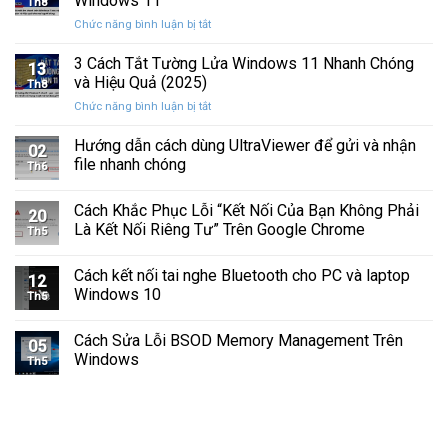
Windows 11
Th8
Báo
Ổ
ở
Chức năng bình luận bị tắt
Hình
Cứng
Cách
Tam
Sắp
Sửa
3 Cách Tắt Tường Lửa Windows 11 Nhanh Chóng
Giác
Hỏng
13
Lỗi
Màu
và Hiệu Quả (2025)
Trước
Th8
Mất
Vàng
Khi
ở
Chức năng bình luận bị tắt
Âm
Trên
Quá
3
Thanh
Ổ
Muộn
Cách
Hướng dẫn cách dùng UltraViewer để gửi và nhận
Khi
C
02
Tắt
Cập
file nhanh chóng
Windows
Th6
Tường
Nhật
Lửa
Windows
Cách Khắc Phục Lỗi “Kết Nối Của Bạn Không Phải
Windows
11
20
11
Là Kết Nối Riêng Tư” Trên Google Chrome
Th5
Nhanh
Chóng
Cách kết nối tai nghe Bluetooth cho PC và laptop
và
12
Windows 10
Hiệu
Th5
Quả
(2025)
Cách Sửa Lỗi BSOD Memory Management Trên
05
Windows
Th5