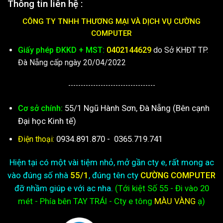
Thông tin liên hệ :
CÔNG TY TNHH THƯƠNG MẠI VÀ DỊCH VỤ CƯỜNG
COMPUTER
Giấy phép ĐKKD + MST:
0402144629
do Sở KHĐT TP.
Đà Nẵng cấp ngày 20/04/2022
-----------------------------------
55/1 Ngũ Hành Sơn, Đà Nẵng (Bên cạnh
Cơ sở chính:
Đại học Kinh tế)
0934.891.870
-
0365.719.741
Điện thoại:
Hiện tại có một vài tiệm nhỏ, mở gần cty e, rất mong ac
vào đúng số nhà
55/1
, đúng tên cty
CƯỜNG COMPUTER
đỡ nhầm giúp e với ac nha.
(Tới kiệt
Số 55 - Đi vào 20
mét - Phía bên TAY TRÁI - Cty e
tông
MÀU VÀNG
ạ)