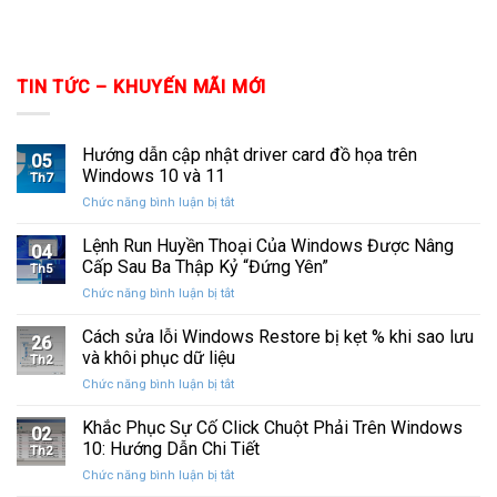
TIN TỨC – KHUYẾN MÃI MỚI
Hướng dẫn cập nhật driver card đồ họa trên
05
Windows 10 và 11
Th7
ở
Chức năng bình luận bị tắt
Hướng
dẫn
Lệnh Run Huyền Thoại Của Windows Được Nâng
04
cập
Cấp Sau Ba Thập Kỷ “Đứng Yên”
Th5
nhật
ở
Chức năng bình luận bị tắt
driver
Lệnh
card
Run
Cách sửa lỗi Windows Restore bị kẹt % khi sao lưu
đồ
26
Huyền
họa
và khôi phục dữ liệu
Th2
Thoại
trên
ở
Chức năng bình luận bị tắt
Của
Windows
Cách
Windows
10
sửa
Khắc Phục Sự Cố Click Chuột Phải Trên Windows
Được
và
02
lỗi
Nâng
10: Hướng Dẫn Chi Tiết
11
Th2
Windows
Cấp
ở
Chức năng bình luận bị tắt
Restore
Sau
Khắc
bị