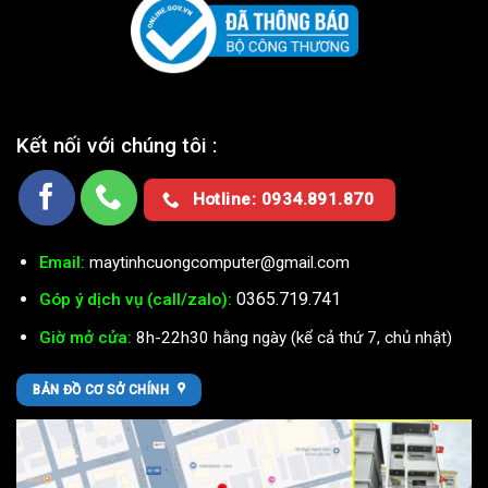
Kết nối với chúng tôi :
Hotline: 0934.891.870
Email:
maytinhcuongcomputer@gmail.com
0365.719.741
Góp ý dịch vụ (call/zalo):
Giờ mở cửa:
8h-22h30 hằng ngày (kể cả thứ 7, chủ nhật)
BẢN ĐỒ CƠ SỞ CHÍNH