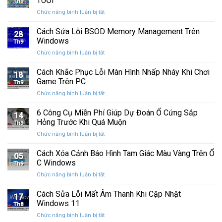
TUỔI
Th9
phát
tính
ở
Chức năng bình luận bị tắt
hành
của
CHÚC
Windows
bạn
MỪNG
Cách Sửa Lỗi BSOD Memory Management Trên
11
khỏi
28
SINH
25H2:
Windows
những
Th9
NHẬT
Bản
con
ở
Chức năng bình luận bị tắt
CƯỜNG
cập
mắt
Cách
COMPUTER
nhật
tò
Sửa
Cách Khắc Phục Lỗi Màn Hình Nhấp Nháy Khi Chơi
12
lớn
18
mò
Lỗi
TUỔI
Game Trên PC
với
Th9
BSOD
nhiều
ở
Chức năng bình luận bị tắt
Memory
cải
Cách
Management
tiến
Khắc
6 Công Cụ Miễn Phí Giúp Dự Đoán Ổ Cứng Sắp
Trên
14
quan
Phục
Windows
Hỏng Trước Khi Quá Muộn
trọng
Th9
Lỗi
ở
Chức năng bình luận bị tắt
Màn
6
Hình
Công
Cách Xóa Cảnh Báo Hình Tam Giác Màu Vàng Trên Ổ
Nhấp
05
Cụ
Nháy
C Windows
Th9
Miễn
Khi
ở
Chức năng bình luận bị tắt
Phí
Chơi
Cách
Giúp
Game
Xóa
Cách Sửa Lỗi Mất Âm Thanh Khi Cập Nhật
Dự
Trên
17
Cảnh
Đoán
Windows 11
PC
Th8
Báo
Ổ
ở
Chức năng bình luận bị tắt
Hình
Cứng