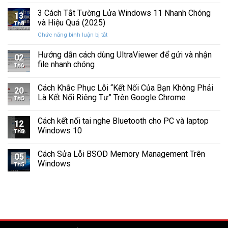
Cách
Tam
Sắp
Sửa
3 Cách Tắt Tường Lửa Windows 11 Nhanh Chóng
Giác
Hỏng
13
Lỗi
Màu
và Hiệu Quả (2025)
Trước
Th8
Mất
Vàng
Khi
ở
Chức năng bình luận bị tắt
Âm
Trên
Quá
3
Thanh
Ổ
Muộn
Cách
Hướng dẫn cách dùng UltraViewer để gửi và nhận
Khi
C
02
Tắt
Cập
file nhanh chóng
Windows
Th6
Tường
Nhật
Lửa
Windows
Cách Khắc Phục Lỗi “Kết Nối Của Bạn Không Phải
Windows
11
20
11
Là Kết Nối Riêng Tư” Trên Google Chrome
Th5
Nhanh
Chóng
Cách kết nối tai nghe Bluetooth cho PC và laptop
và
12
Windows 10
Hiệu
Th5
Quả
(2025)
Cách Sửa Lỗi BSOD Memory Management Trên
05
Windows
Th5