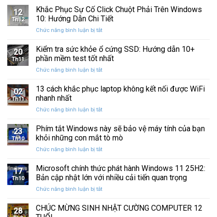
Ba
Phục
Khắc Phục Sự Cố Click Chuột Phải Trên Windows
kẹt
Thập
12
Sự
%
10: Hướng Dẫn Chi Tiết
Kỷ
Th12
Cố
khi
“Đứng
ở
Chức năng bình luận bị tắt
Click
sao
Yên”
Khắc
Chuột
lưu
Phục
Kiểm tra sức khỏe ổ cứng SSD: Hướng dẫn 10+
Phải
và
20
Sự
Trên
phần mềm test tốt nhất
khôi
Th11
Cố
Windows
phục
ở
Chức năng bình luận bị tắt
Click
10:
dữ
Kiểm
Chuột
Hướng
liệu
tra
13 cách khắc phục laptop không kết nối được WiFi
Phải
Dẫn
02
sức
Trên
nhanh nhất
Chi
Th11
khỏe
Windows
Tiết
ở
Chức năng bình luận bị tắt
ổ
10:
13
cứng
Hướng
cách
Phím tắt Windows này sẽ bảo vệ máy tính của bạn
SSD:
Dẫn
23
khắc
Hướng
khỏi những con mắt tò mò
Chi
Th10
phục
dẫn
Tiết
ở
Chức năng bình luận bị tắt
laptop
10+
Phím
không
phần
tắt
Microsoft chính thức phát hành Windows 11 25H2:
kết
mềm
17
Windows
nối
Bản cập nhật lớn với nhiều cải tiến quan trọng
test
Th10
này
được
tốt
ở
Chức năng bình luận bị tắt
sẽ
WiFi
nhất
Microsoft
bảo
nhanh
chính
CHÚC MỪNG SINH NHẬT CƯỜNG COMPUTER 12
vệ
nhất
28
thức
máy