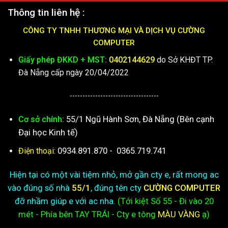
Thông tin liên hệ :
CÔNG TY TNHH THƯƠNG MẠI VÀ DỊCH VỤ CƯỜNG
COMPUTER
Giấy phép ĐKKD + MST:
0402144629
do Sở KHĐT TP.
Đà Nẵng cấp ngày 20/04/2022
-----------------------------------
55/1 Ngũ Hành Sơn, Đà Nẵng (Bên cạnh
Cơ sở chính:
Đại học Kinh tế)
0934.891.870
-
0365.719.741
Điện thoại:
Hiện tại có một vài tiệm nhỏ, mở gần cty e, rất mong ac
vào đúng số nhà
55/1
, đúng tên cty
CƯỜNG COMPUTER
đỡ nhầm giúp e với ac nha.
(Tới kiệt
Số 55 - Đi vào 20
mét - Phía bên TAY TRÁI - Cty e
tông
MÀU VÀNG
ạ)