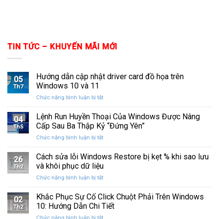
TIN TỨC – KHUYẾN MÃI MỚI
Hướng dẫn cập nhật driver card đồ họa trên
05
Windows 10 và 11
Th7
ở
Chức năng bình luận bị tắt
Hướng
dẫn
Lệnh Run Huyền Thoại Của Windows Được Nâng
04
cập
Cấp Sau Ba Thập Kỷ “Đứng Yên”
Th5
nhật
ở
Chức năng bình luận bị tắt
driver
Lệnh
card
Run
Cách sửa lỗi Windows Restore bị kẹt % khi sao lưu
đồ
26
Huyền
họa
và khôi phục dữ liệu
Th2
Thoại
trên
ở
Chức năng bình luận bị tắt
Của
Windows
Cách
Windows
10
sửa
Khắc Phục Sự Cố Click Chuột Phải Trên Windows
Được
và
02
lỗi
Nâng
10: Hướng Dẫn Chi Tiết
11
Th2
Windows
Cấp
ở
Chức năng bình luận bị tắt
Restore