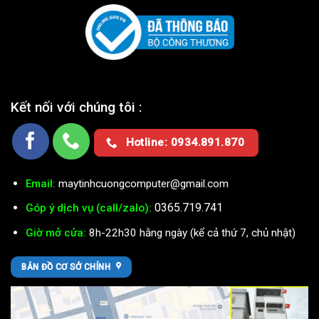
Kết nối với chúng tôi :
Hotline: 0934.891.870
Email:
maytinhcuongcomputer@gmail.com
0365.719.741
Góp ý dịch vụ (call/zalo):
Giờ mở cửa:
8h-22h30 hằng ngày (kể cả thứ 7, chủ nhật)
BẢN ĐỒ CƠ SỞ CHÍNH