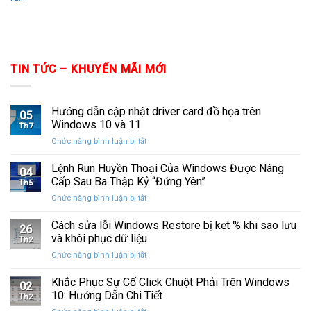
TIN TỨC – KHUYẾN MÃI MỚI
Hướng dẫn cập nhật driver card đồ họa trên
05
Windows 10 và 11
Th7
ở
Chức năng bình luận bị tắt
Hướng
dẫn
Lệnh Run Huyền Thoại Của Windows Được Nâng
04
cập
Cấp Sau Ba Thập Kỷ “Đứng Yên”
Th5
nhật
ở
Chức năng bình luận bị tắt
driver
Lệnh
card
Run
Cách sửa lỗi Windows Restore bị kẹt % khi sao lưu
đồ
26
Huyền
họa
và khôi phục dữ liệu
Th2
Thoại
trên
ở
Chức năng bình luận bị tắt
Của
Windows
Cách
Windows
10
sửa
Khắc Phục Sự Cố Click Chuột Phải Trên Windows
Được
và
02
lỗi
Nâng
10: Hướng Dẫn Chi Tiết
11
Th2
Windows
Cấp