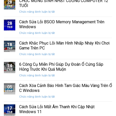
CHÚC MỪNG SINH NHẬT CƯỜNG COMPUTER 12
nhất
28
thức
máy
TUỔI
Th9
phát
tính
ở
Chức năng bình luận bị tắt
hành
của
CHÚC
Windows
bạn
MỪNG
Cách Sửa Lỗi BSOD Memory Management Trên
11
khỏi
28
SINH
25H2:
Windows
những
Th9
NHẬT
Bản
con
ở
Chức năng bình luận bị tắt
CƯỜNG
cập
mắt
Cách
COMPUTER
nhật
tò
Sửa
Cách Khắc Phục Lỗi Màn Hình Nhấp Nháy Khi Chơi
12
lớn
18
mò
Lỗi
TUỔI
Game Trên PC
với
Th9
BSOD
nhiều
ở
Chức năng bình luận bị tắt
Memory
cải
Cách
Management
tiến
Khắc
6 Công Cụ Miễn Phí Giúp Dự Đoán Ổ Cứng Sắp
Trên
14
quan
Phục
Windows
Hỏng Trước Khi Quá Muộn
trọng
Th9
Lỗi
ở
Chức năng bình luận bị tắt
Màn
6
Hình
Công
Cách Xóa Cảnh Báo Hình Tam Giác Màu Vàng Trên Ổ
Nhấp
05
Cụ
Nháy
C Windows
Th9
Miễn
Khi
ở
Chức năng bình luận bị tắt
Phí
Chơi
Cách
Giúp
Game
Xóa
Cách Sửa Lỗi Mất Âm Thanh Khi Cập Nhật
Dự
Trên
17
Cảnh
Đoán
Windows 11
PC
Th8
Báo
Ổ