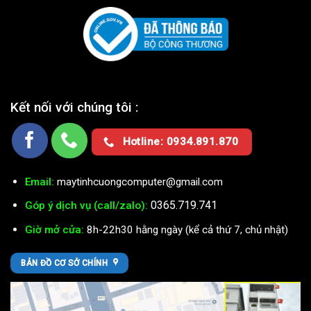
Kết nối với chúng tôi :
Hotline: 0934.891.870
Email:
maytinhcuongcomputer@gmail.com
0365.719.741
Góp ý dịch vụ (call/zalo):
Giờ mở cửa:
8h-22h30 hằng ngày (kể cả thứ 7, chủ nhật)
BẢN ĐỒ CƠ SỞ CHÍNH