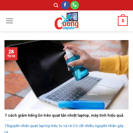
Skip
to
content
0
28
Th10
7 cách giảm tiếng ồn trên quạt tản nhiệt laptop, máy tính hiệu quả
1Nguyên nhân quạt laptop kêu to và rè Có rất nhiều nguyên nhân gây
ra...