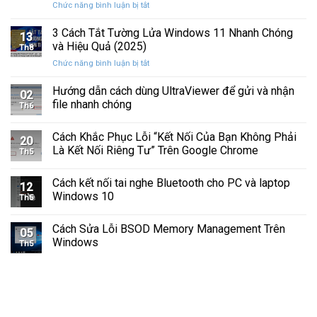
ở
Chức năng bình luận bị tắt
Hình
Cứng
Cách
Tam
Sắp
Sửa
3 Cách Tắt Tường Lửa Windows 11 Nhanh Chóng
Giác
Hỏng
13
Lỗi
Màu
và Hiệu Quả (2025)
Trước
Th8
Mất
Vàng
Khi
ở
Chức năng bình luận bị tắt
Âm
Trên
Quá
3
Thanh
Ổ
Muộn
Cách
Hướng dẫn cách dùng UltraViewer để gửi và nhận
Khi
C
02
Tắt
Cập
file nhanh chóng
Windows
Th6
Tường
Nhật
Lửa
Windows
Cách Khắc Phục Lỗi “Kết Nối Của Bạn Không Phải
Windows
11
20
11
Là Kết Nối Riêng Tư” Trên Google Chrome
Th5
Nhanh
Chóng
Cách kết nối tai nghe Bluetooth cho PC và laptop
và
12
Windows 10
Hiệu
Th5
Quả
(2025)
Cách Sửa Lỗi BSOD Memory Management Trên
05
Windows
Th5