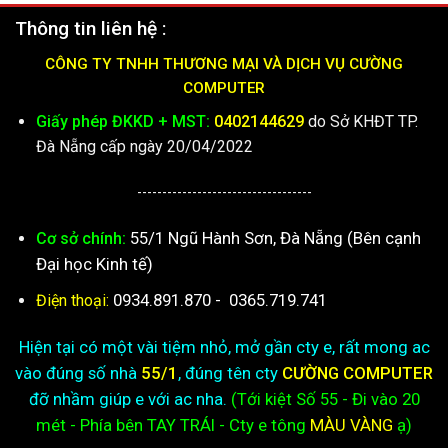
Thông tin liên hệ :
CÔNG TY TNHH THƯƠNG MẠI VÀ DỊCH VỤ CƯỜNG
COMPUTER
Giấy phép ĐKKD + MST:
0402144629
do Sở KHĐT TP.
Đà Nẵng cấp ngày 20/04/2022
-----------------------------------
55/1 Ngũ Hành Sơn, Đà Nẵng (Bên cạnh
Cơ sở chính:
Đại học Kinh tế)
0934.891.870
-
0365.719.741
Điện thoại:
Hiện tại có một vài tiệm nhỏ, mở gần cty e, rất mong ac
vào đúng số nhà
55/1
, đúng tên cty
CƯỜNG COMPUTER
đỡ nhầm giúp e với ac nha.
(Tới kiệt
Số 55 - Đi vào 20
mét - Phía bên TAY TRÁI - Cty e
tông
MÀU VÀNG
ạ)