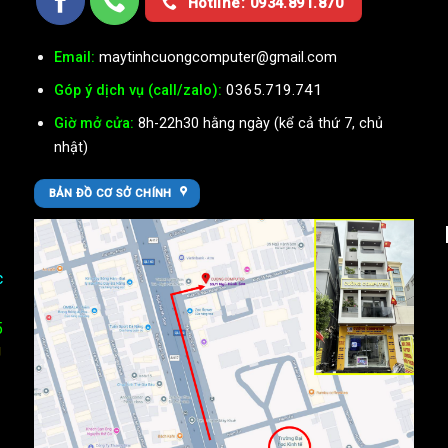
Hotline: 0934.891.870
Email:
maytinhcuongcomputer@gmail.com
0365.719.741
Góp ý dịch vụ (call/zalo):
Giờ mở cửa:
8h-22h30 hằng ngày (kể cả thứ 7, chủ
nhật)
BẢN ĐỒ CƠ SỞ CHÍNH
c
5
U