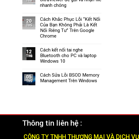
Th6
Tường
Windows
nhanh chóng
Lửa
11
Windows
Cách Khắc Phục Lỗi “Kết Nối
11
20
Của Bạn Không Phải Là Kết
Nhanh
Th5
Chóng
Nối Riêng Tư” Trên Google
và
Chrome
Hiệu
Quả
Cách kết nối tai nghe
(2025)
12
Bluetooth cho PC và laptop
Th5
Windows 10
Cách Sửa Lỗi BSOD Memory
05
Management Trên Windows
Th5
Thông tin liên hệ :
CÔNG TY TNHH THƯƠNG MẠI VÀ DỊCH V