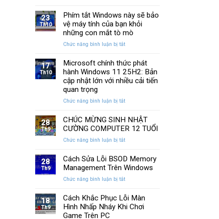
13
SSD:
Chi
cách
Phím tắt Windows này sẽ bảo
Hướng
Tiết
23
khắc
vệ máy tính của bạn khỏi
dẫn
Th10
phục
10+
những con mắt tò mò
laptop
phần
ở
Chức năng bình luận bị tắt
không
mềm
Phím
kết
test
tắt
Microsoft chính thức phát
nối
tốt
17
Windows
hành Windows 11 25H2: Bản
được
Th10
nhất
này
WiFi
cập nhật lớn với nhiều cải tiến
sẽ
nhanh
quan trọng
bảo
nhất
ở
Chức năng bình luận bị tắt
vệ
Microsoft
máy
chính
CHÚC MỪNG SINH NHẬT
tính
28
thức
của
CƯỜNG COMPUTER 12 TUỔI
Th9
phát
bạn
ở
Chức năng bình luận bị tắt
hành
khỏi
CHÚC
Windows
những
MỪNG
Cách Sửa Lỗi BSOD Memory
11
con
28
SINH
Management Trên Windows
25H2:
Th9
mắt
NHẬT
Bản
tò
ở
Chức năng bình luận bị tắt
CƯỜNG
cập
mò
Cách
COMPUTER
nhật
Sửa
Cách Khắc Phục Lỗi Màn
12
18
lớn
Lỗi
Hình Nhấp Nháy Khi Chơi
TUỔI
Th9
với
BSOD
Game Trên PC
nhiều