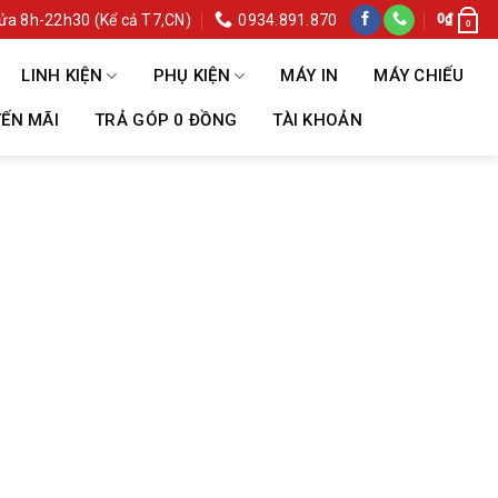
ửa 8h-22h30 (Kể cả T7,CN)
0934.891.870
0
₫
0
LINH KIỆN
PHỤ KIỆN
MÁY IN
MÁY CHIẾU
ẾN MÃI
TRẢ GÓP 0 ĐỒNG
TÀI KHOẢN