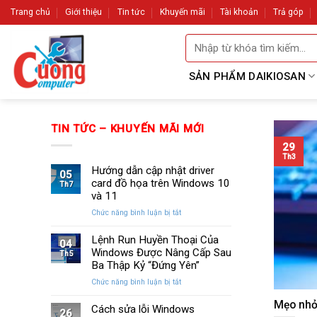
Skip
Trang chủ
Giới thiệu
Tin tức
Khuyến mãi
Tài khoản
Trả góp
to
Tìm
content
kiếm:
SẢN PHẨM DAIKIOSAN
TIN TỨC – KHUYẾN MÃI MỚI
29
Th3
Hướng dẫn cập nhật driver
05
card đồ họa trên Windows 10
Th7
và 11
ở
Chức năng bình luận bị tắt
Hướng
dẫn
Lệnh Run Huyền Thoại Của
04
cập
Windows Được Nâng Cấp Sau
Th5
nhật
Ba Thập Kỷ “Đứng Yên”
driver
ở
Chức năng bình luận bị tắt
card
Lệnh
đồ
Mẹo nhỏ
Run
Cách sửa lỗi Windows
họa
26