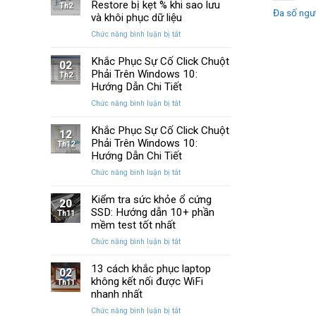
Huyền
Restore bị kẹt % khi sao lưu
trên
Th2
Đa số ngườ
Thoại
Windows
và khôi phục dữ liệu
Của
10
ở
Chức năng bình luận bị tắt
Windows
và
Cách
Được
11
sửa
Khắc Phục Sự Cố Click Chuột
Nâng
02
lỗi
Phải Trên Windows 10:
Cấp
Th2
Windows
Sau
Hướng Dẫn Chi Tiết
Restore
Ba
ở
Chức năng bình luận bị tắt
bị
Thập
Khắc
kẹt
Kỷ
Phục
Khắc Phục Sự Cố Click Chuột
%
“Đứng
12
Sự
Phải Trên Windows 10:
khi
Th12
Yên”
Cố
sao
Hướng Dẫn Chi Tiết
Click
lưu
ở
Chức năng bình luận bị tắt
Chuột
và
Khắc
Phải
khôi
Phục
Kiểm tra sức khỏe ổ cứng
Trên
phục
20
Sự
SSD: Hướng dẫn 10+ phần
Windows
Th11
dữ
Cố
10:
mềm test tốt nhất
liệu
Click
Hướng
ở
Chức năng bình luận bị tắt
Chuột
Dẫn
Kiểm
Phải
Chi
tra
13 cách khắc phục laptop
Trên
Tiết
02
sức
không kết nối được WiFi
Windows
Th11
khỏe
10:
nhanh nhất
ổ
Hướng
ở
Chức năng bình luận bị tắt
cứng
Dẫn