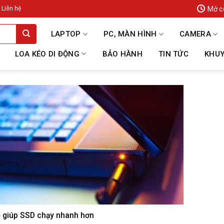
Mở c
Liên hệ
LAPTOP
PC, MÀN HÌNH
CAMERA
LOA KÉO DI ĐỘNG
BẢO HÀNH
TIN TỨC
KHUY
 giúp SSD chạy nhanh hơn