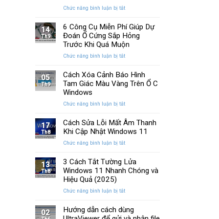
Memory
cải
ở
Chức năng bình luận bị tắt
Management
tiến
Cách
Trên
quan
Khắc
6 Công Cụ Miễn Phí Giúp Dự
Windows
14
trọng
Phục
Đoán Ổ Cứng Sắp Hỏng
Th9
Lỗi
Trước Khi Quá Muộn
Màn
ở
Chức năng bình luận bị tắt
Hình
6
Nhấp
Công
Cách Xóa Cảnh Báo Hình
Nháy
05
Cụ
Tam Giác Màu Vàng Trên Ổ C
Khi
Th9
Miễn
Chơi
Windows
Phí
Game
ở
Chức năng bình luận bị tắt
Giúp
Trên
Cách
Dự
PC
Xóa
Cách Sửa Lỗi Mất Âm Thanh
Đoán
17
Cảnh
Khi Cập Nhật Windows 11
Ổ
Th8
Báo
Cứng
ở
Chức năng bình luận bị tắt
Hình
Sắp
Cách
Tam
Hỏng
Sửa
3 Cách Tắt Tường Lửa
Giác
13
Trước
Lỗi
Windows 11 Nhanh Chóng và
Màu
Th8
Khi
Mất
Hiệu Quả (2025)
Vàng
Quá
Âm
Trên
Muộn
ở
Chức năng bình luận bị tắt
Thanh
Ổ
3
Khi
C
Cách
Hướng dẫn cách dùng
Cập
02
Windows
Tắt
UltraViewer để gửi và nhận file
Nhật