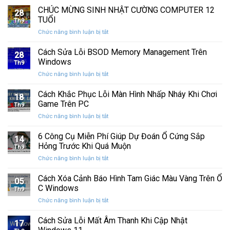
nhanh
chính
CHÚC MỪNG SINH NHẬT CƯỜNG COMPUTER 12
vệ
nhất
28
thức
máy
TUỔI
Th9
phát
tính
ở
Chức năng bình luận bị tắt
hành
của
CHÚC
Windows
bạn
MỪNG
Cách Sửa Lỗi BSOD Memory Management Trên
11
khỏi
28
SINH
25H2:
Windows
những
Th9
NHẬT
Bản
con
ở
Chức năng bình luận bị tắt
CƯỜNG
cập
mắt
Cách
COMPUTER
nhật
tò
Sửa
Cách Khắc Phục Lỗi Màn Hình Nhấp Nháy Khi Chơi
12
lớn
18
mò
Lỗi
TUỔI
Game Trên PC
với
Th9
BSOD
nhiều
ở
Chức năng bình luận bị tắt
Memory
cải
Cách
Management
tiến
Khắc
6 Công Cụ Miễn Phí Giúp Dự Đoán Ổ Cứng Sắp
Trên
14
quan
Phục
Windows
Hỏng Trước Khi Quá Muộn
trọng
Th9
Lỗi
ở
Chức năng bình luận bị tắt
Màn
6
Hình
Công
Cách Xóa Cảnh Báo Hình Tam Giác Màu Vàng Trên Ổ
Nhấp
05
Cụ
Nháy
C Windows
Th9
Miễn
Khi
ở
Chức năng bình luận bị tắt
Phí
Chơi
Cách
Giúp
Game
Xóa
Cách Sửa Lỗi Mất Âm Thanh Khi Cập Nhật
Dự
Trên
17
Cảnh
Đoán
PC