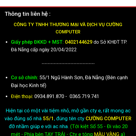
Thông tin liên hệ :
CÔNG TY TNHH THƯƠNG MẠI VÀ DỊCH VỤ CƯỜNG
COMPUTER
Giấy phép ĐKKD + MST:
0402144629
do Sở KHĐT TP.
Đà Nẵng cấp ngày 20/04/2022
-----------------------------------
55/1 Ngũ Hành Sơn, Đà Nẵng (Bên cạnh
Cơ sở chính:
Đại học Kinh tế)
0934.891.870
-
0365.719.741
Điện thoại:
Hiện tại có một vài tiệm nhỏ, mở gần cty e, rất mong ac
vào đúng số nhà
55/1
, đúng tên cty
CƯỜNG COMPUTER
đỡ nhầm giúp e với ac nha.
(Tới kiệt
Số 55 - Đi vào 20
mét - Phía bên TAY TRÁI - Cty e
tông
MÀU VÀNG
ạ)