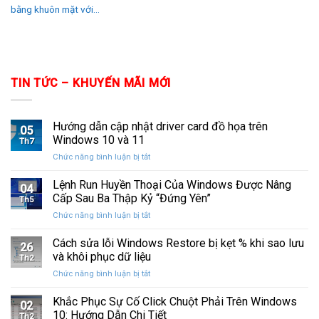
bằng khuôn mặt với...
TIN TỨC – KHUYẾN MÃI MỚI
Hướng dẫn cập nhật driver card đồ họa trên
05
Windows 10 và 11
Th7
ở
Chức năng bình luận bị tắt
Hướng
dẫn
Lệnh Run Huyền Thoại Của Windows Được Nâng
04
cập
Cấp Sau Ba Thập Kỷ “Đứng Yên”
Th5
nhật
ở
Chức năng bình luận bị tắt
driver
Lệnh
card
Run
Cách sửa lỗi Windows Restore bị kẹt % khi sao lưu
đồ
26
Huyền
họa
và khôi phục dữ liệu
Th2
Thoại
trên
ở
Chức năng bình luận bị tắt
Của
Windows
Cách
Windows
10
sửa
Khắc Phục Sự Cố Click Chuột Phải Trên Windows
Được
và
02
lỗi
Nâng
10: Hướng Dẫn Chi Tiết
11
Th2