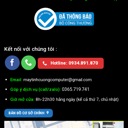
Kết nối với chúng tôi :
Hotline: 0934.891.870
Email:
maytinhcuongcomputer@gmail.com
0365.719.741
Góp ý dịch vụ (call/zalo):
Giờ mở cửa:
8h-22h30 hằng ngày (kể cả thứ 7, chủ nhật)
BẢN ĐỒ CƠ SỞ CHÍNH