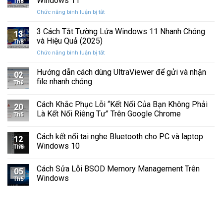
Windows 11
Th8
Báo
Ổ
ở
Chức năng bình luận bị tắt
Hình
Cứng
Cách
Tam
Sắp
Sửa
3 Cách Tắt Tường Lửa Windows 11 Nhanh Chóng
Giác
Hỏng
13
Lỗi
Màu
và Hiệu Quả (2025)
Trước
Th8
Mất
Vàng
Khi
ở
Chức năng bình luận bị tắt
Âm
Trên
Quá
3
Thanh
Ổ
Muộn
Cách
Hướng dẫn cách dùng UltraViewer để gửi và nhận
Khi
C
02
Tắt
Cập
file nhanh chóng
Windows
Th6
Tường
Nhật
Lửa
Windows
Cách Khắc Phục Lỗi “Kết Nối Của Bạn Không Phải
Windows
11
20
11
Là Kết Nối Riêng Tư” Trên Google Chrome
Th5
Nhanh
Chóng
Cách kết nối tai nghe Bluetooth cho PC và laptop
và
12
Windows 10
Hiệu
Th5
Quả
(2025)
Cách Sửa Lỗi BSOD Memory Management Trên
05
Windows
Th5