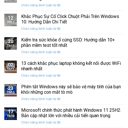
Windows
Cấp
ở
Chức năng bình luận bị tắt
Restore
Sau
Khắc
bị
Ba
Phục
Khắc Phục Sự Cố Click Chuột Phải Trên Windows
kẹt
Thập
12
Sự
%
10: Hướng Dẫn Chi Tiết
Kỷ
Th12
Cố
khi
“Đứng
ở
Chức năng bình luận bị tắt
Click
sao
Yên”
Khắc
Chuột
lưu
Phục
Kiểm tra sức khỏe ổ cứng SSD: Hướng dẫn 10+
Phải
và
20
Sự
Trên
phần mềm test tốt nhất
khôi
Th11
Cố
Windows
phục
ở
Chức năng bình luận bị tắt
Click
10:
dữ
Kiểm
Chuột
Hướng
liệu
tra
13 cách khắc phục laptop không kết nối được WiFi
Phải
Dẫn
02
sức
Trên
nhanh nhất
Chi
Th11
khỏe
Windows
Tiết
ở
Chức năng bình luận bị tắt
ổ
10:
13
cứng
Hướng
cách
Phím tắt Windows này sẽ bảo vệ máy tính của bạn
SSD:
Dẫn
23
khắc
Hướng
khỏi những con mắt tò mò
Chi
Th10
phục
dẫn
Tiết
ở
Chức năng bình luận bị tắt
laptop
10+
Phím
không
phần
tắt
Microsoft chính thức phát hành Windows 11 25H2:
kết
mềm
17
Windows
nối
Bản cập nhật lớn với nhiều cải tiến quan trọng
test
Th10
này
được
tốt
ở
Chức năng bình luận bị tắt
sẽ
WiFi
nhất
Microsoft
bảo