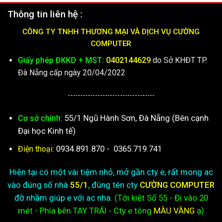
Thông tin liên hệ :
CÔNG TY TNHH THƯƠNG MẠI VÀ DỊCH VỤ CƯỜNG
COMPUTER
Giấy phép ĐKKD + MST:
0402144629
do Sở KHĐT TP.
Đà Nẵng cấp ngày 20/04/2022
-----------------------------------
55/1 Ngũ Hành Sơn, Đà Nẵng (Bên cạnh
Cơ sở chính:
Đại học Kinh tế)
0934.891.870
-
0365.719.741
Điện thoại:
Hiện tại có một vài tiệm nhỏ, mở gần cty e, rất mong ac
vào đúng số nhà
55/1
, đúng tên cty
CƯỜNG COMPUTER
đỡ nhầm giúp e với ac nha.
(Tới kiệt
Số 55 - Đi vào 20
mét - Phía bên TAY TRÁI - Cty e
tông
MÀU VÀNG
ạ)