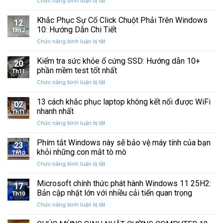
ở
Chức năng bình luận bị tắt
Restore
Sau
Khắc
bị
Ba
Phục
Khắc Phục Sự Cố Click Chuột Phải Trên Windows
kẹt
Thập
12
Sự
%
10: Hướng Dẫn Chi Tiết
Kỷ
Th12
Cố
khi
“Đứng
ở
Chức năng bình luận bị tắt
Click
sao
Yên”
Khắc
Chuột
lưu
Phục
Kiểm tra sức khỏe ổ cứng SSD: Hướng dẫn 10+
Phải
và
20
Sự
Trên
phần mềm test tốt nhất
khôi
Th11
Cố
Windows
phục
ở
Chức năng bình luận bị tắt
Click
10:
dữ
Kiểm
Chuột
Hướng
liệu
tra
13 cách khắc phục laptop không kết nối được WiFi
Phải
Dẫn
02
sức
Trên
nhanh nhất
Chi
Th11
khỏe
Windows
Tiết
ở
Chức năng bình luận bị tắt
ổ
10:
13
cứng
Hướng
cách
Phím tắt Windows này sẽ bảo vệ máy tính của bạn
SSD:
Dẫn
23
khắc
Hướng
khỏi những con mắt tò mò
Chi
Th10
phục
dẫn
Tiết
ở
Chức năng bình luận bị tắt
laptop
10+
Phím
không
phần
tắt
Microsoft chính thức phát hành Windows 11 25H2:
kết
mềm
17
Windows
nối
Bản cập nhật lớn với nhiều cải tiến quan trọng
test
Th10
này
được
tốt
ở
Chức năng bình luận bị tắt
sẽ
WiFi
nhất
Microsoft
bảo
nhanh
chính
vệ