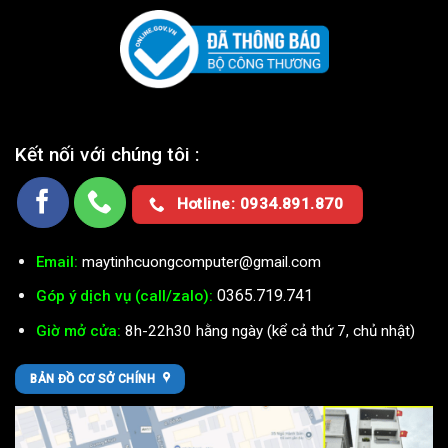
Kết nối với chúng tôi :
Hotline: 0934.891.870
Email:
maytinhcuongcomputer@gmail.com
0365.719.741
Góp ý dịch vụ (call/zalo):
Giờ mở cửa:
8h-22h30 hằng ngày (kể cả thứ 7, chủ nhật)
BẢN ĐỒ CƠ SỞ CHÍNH