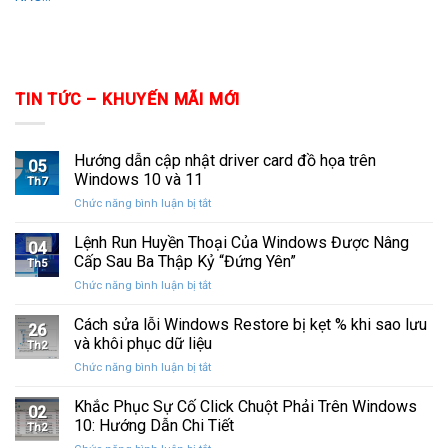
TIN TỨC – KHUYẾN MÃI MỚI
Hướng dẫn cập nhật driver card đồ họa trên
05
Windows 10 và 11
Th7
ở
Chức năng bình luận bị tắt
Hướng
dẫn
Lệnh Run Huyền Thoại Của Windows Được Nâng
04
cập
Cấp Sau Ba Thập Kỷ “Đứng Yên”
Th5
nhật
ở
Chức năng bình luận bị tắt
driver
Lệnh
card
Run
Cách sửa lỗi Windows Restore bị kẹt % khi sao lưu
đồ
26
Huyền
họa
và khôi phục dữ liệu
Th2
Thoại
trên
ở
Chức năng bình luận bị tắt
Của
Windows
Cách
Windows
10
sửa
Khắc Phục Sự Cố Click Chuột Phải Trên Windows
Được
và
02
lỗi
Nâng
10: Hướng Dẫn Chi Tiết
11
Th2
Windows
Cấp