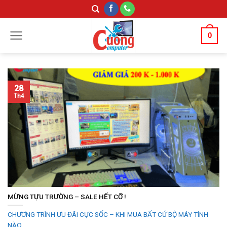
Skip
to
content
0
28
Th4
MỪNG TỰU TRƯỜNG – SALE HẾT CỠ !
CHƯƠNG TRÌNH ƯU ĐÃI CỰC SỐC – KHI MUA BẤT CỨ BỘ MÁY TÍNH
NÀO...