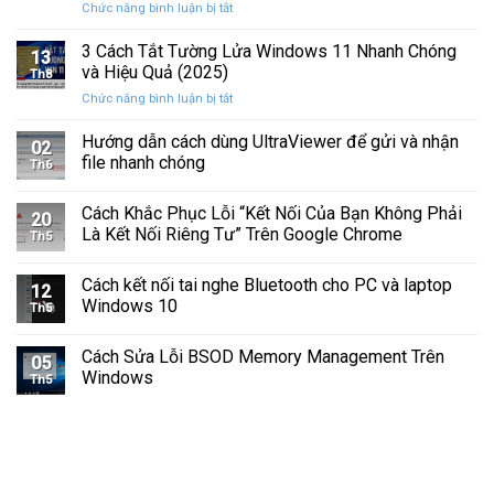
ở
Chức năng bình luận bị tắt
Hình
Cứng
Cách
Tam
Sắp
Sửa
3 Cách Tắt Tường Lửa Windows 11 Nhanh Chóng
Giác
Hỏng
13
Lỗi
Màu
và Hiệu Quả (2025)
Trước
Th8
Mất
Vàng
Khi
ở
Chức năng bình luận bị tắt
Âm
Trên
Quá
3
Thanh
Ổ
Muộn
Cách
Hướng dẫn cách dùng UltraViewer để gửi và nhận
Khi
C
02
Tắt
Cập
file nhanh chóng
Windows
Th6
Tường
Nhật
Lửa
Windows
Cách Khắc Phục Lỗi “Kết Nối Của Bạn Không Phải
Windows
11
20
11
Là Kết Nối Riêng Tư” Trên Google Chrome
Th5
Nhanh
Chóng
Cách kết nối tai nghe Bluetooth cho PC và laptop
và
12
Windows 10
Hiệu
Th5
Quả
(2025)
Cách Sửa Lỗi BSOD Memory Management Trên
05
Windows
Th5