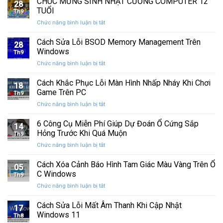
CHÚC MỪNG SINH NHẬT CƯỜNG COMPUTER 12
nhất
28
thức
máy
TUỔI
Th9
phát
tính
ở
Chức năng bình luận bị tắt
hành
của
CHÚC
Windows
bạn
MỪNG
Cách Sửa Lỗi BSOD Memory Management Trên
11
khỏi
28
SINH
25H2:
Windows
những
Th9
NHẬT
Bản
con
ở
Chức năng bình luận bị tắt
CƯỜNG
cập
mắt
Cách
COMPUTER
nhật
tò
Sửa
Cách Khắc Phục Lỗi Màn Hình Nhấp Nháy Khi Chơi
12
lớn
18
mò
Lỗi
TUỔI
Game Trên PC
với
Th9
BSOD
nhiều
ở
Chức năng bình luận bị tắt
Memory
cải
Cách
Management
tiến
Khắc
6 Công Cụ Miễn Phí Giúp Dự Đoán Ổ Cứng Sắp
Trên
14
quan
Phục
Windows
Hỏng Trước Khi Quá Muộn
trọng
Th9
Lỗi
ở
Chức năng bình luận bị tắt
Màn
6
Hình
Công
Cách Xóa Cảnh Báo Hình Tam Giác Màu Vàng Trên Ổ
Nhấp
05
Cụ
Nháy
C Windows
Th9
Miễn
Khi
ở
Chức năng bình luận bị tắt
Phí
Chơi
Cách
Giúp
Game
Xóa
Cách Sửa Lỗi Mất Âm Thanh Khi Cập Nhật
Dự
Trên
17
Cảnh
Đoán
Windows 11
PC
Th8
Báo
Ổ