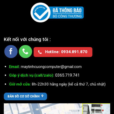
Kết nối với chúng tôi :
Hotline: 0934.891.870
Email:
maytinhcuongcomputer@gmail.com
0365.719.741
Góp ý dịch vụ (call/zalo):
Giờ mở cửa:
8h-22h30 hằng ngày (kể cả thứ 7, chủ nhật)
BẢN ĐỒ CƠ SỞ CHÍNH