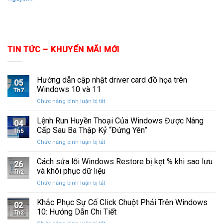
TIN TỨC – KHUYẾN MÃI MỚI
Hướng dẫn cập nhật driver card đồ họa trên
05
Windows 10 và 11
Th7
ở
Chức năng bình luận bị tắt
Hướng
dẫn
Lệnh Run Huyền Thoại Của Windows Được Nâng
04
cập
Cấp Sau Ba Thập Kỷ “Đứng Yên”
Th5
nhật
ở
Chức năng bình luận bị tắt
driver
Lệnh
card
Run
Cách sửa lỗi Windows Restore bị kẹt % khi sao lưu
đồ
26
Huyền
họa
và khôi phục dữ liệu
Th2
Thoại
trên
ở
Chức năng bình luận bị tắt
Của
Windows
Cách
Windows
10
sửa
Khắc Phục Sự Cố Click Chuột Phải Trên Windows
Được
và
02
lỗi
Nâng
10: Hướng Dẫn Chi Tiết
11
Th2
Windows
Cấp