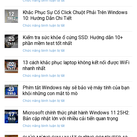
ở
Chức năng bình luận bị tắt
Restore
Sau
Khắc
bị
Ba
Phục
Khắc Phục Sự Cố Click Chuột Phải Trên Windows
kẹt
Thập
12
Sự
%
10: Hướng Dẫn Chi Tiết
Kỷ
Th12
Cố
khi
“Đứng
ở
Chức năng bình luận bị tắt
Click
sao
Yên”
Khắc
Chuột
lưu
Phục
Kiểm tra sức khỏe ổ cứng SSD: Hướng dẫn 10+
Phải
và
20
Sự
Trên
phần mềm test tốt nhất
khôi
Th11
Cố
Windows
phục
ở
Chức năng bình luận bị tắt
Click
10:
dữ
Kiểm
Chuột
Hướng
liệu
tra
13 cách khắc phục laptop không kết nối được WiFi
Phải
Dẫn
02
sức
Trên
nhanh nhất
Chi
Th11
khỏe
Windows
Tiết
ở
Chức năng bình luận bị tắt
ổ
10:
13
cứng
Hướng
cách
Phím tắt Windows này sẽ bảo vệ máy tính của bạn
SSD:
Dẫn
23
khắc
Hướng
khỏi những con mắt tò mò
Chi
Th10
phục
dẫn
Tiết
ở
Chức năng bình luận bị tắt
laptop
10+
Phím
không
phần
tắt
Microsoft chính thức phát hành Windows 11 25H2:
kết
mềm
17
Windows
nối
Bản cập nhật lớn với nhiều cải tiến quan trọng
test
Th10
này
được
tốt
ở
Chức năng bình luận bị tắt
sẽ
WiFi
nhất
Microsoft
bảo
nhanh
chính
vệ