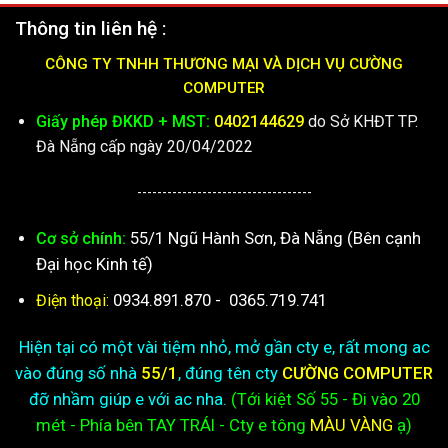
Thông tin liên hệ :
CÔNG TY TNHH THƯƠNG MẠI VÀ DỊCH VỤ CƯỜNG
COMPUTER
Giấy phép ĐKKD + MST:
0402144629
do Sở KHĐT TP.
Đà Nẵng cấp ngày 20/04/2022
-----------------------------------
55/1 Ngũ Hành Sơn, Đà Nẵng (Bên cạnh
Cơ sở chính:
Đại học Kinh tế)
0934.891.870
-
0365.719.741
Điện thoại:
Hiện tại có một vài tiệm nhỏ, mở gần cty e, rất mong ac
vào đúng số nhà
55/1
, đúng tên cty
CƯỜNG COMPUTER
đỡ nhầm giúp e với ac nha.
(Tới kiệt
Số 55 - Đi vào 20
mét - Phía bên TAY TRÁI - Cty e
tông
MÀU VÀNG
ạ)