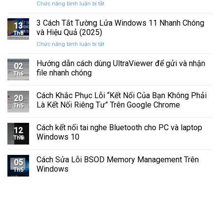
ở
Chức năng bình luận bị tắt
Hình
Cứng
Cách
Tam
Sắp
Sửa
3 Cách Tắt Tường Lửa Windows 11 Nhanh Chóng
Giác
Hỏng
13
Lỗi
Màu
và Hiệu Quả (2025)
Trước
Th8
Mất
Vàng
Khi
ở
Chức năng bình luận bị tắt
Âm
Trên
Quá
3
Thanh
Ổ
Muộn
Cách
Hướng dẫn cách dùng UltraViewer để gửi và nhận
Khi
C
02
Tắt
Cập
file nhanh chóng
Windows
Th6
Tường
Nhật
Lửa
Windows
Cách Khắc Phục Lỗi “Kết Nối Của Bạn Không Phải
Windows
11
20
11
Là Kết Nối Riêng Tư” Trên Google Chrome
Th5
Nhanh
Chóng
Cách kết nối tai nghe Bluetooth cho PC và laptop
và
12
Windows 10
Hiệu
Th5
Quả
(2025)
Cách Sửa Lỗi BSOD Memory Management Trên
05
Windows
Th5