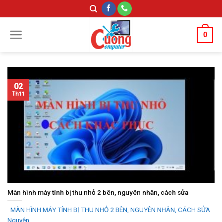
Skip
to
content
0
02
Th11
Màn hình máy tính bị thu nhỏ 2 bên, nguyên nhân, cách sửa
MÀN HÌNH MÁY TÍNH BỊ THU NHỎ 2 BÊN, NGUYÊN NHÂN, CÁCH SỬA
Nguyên...