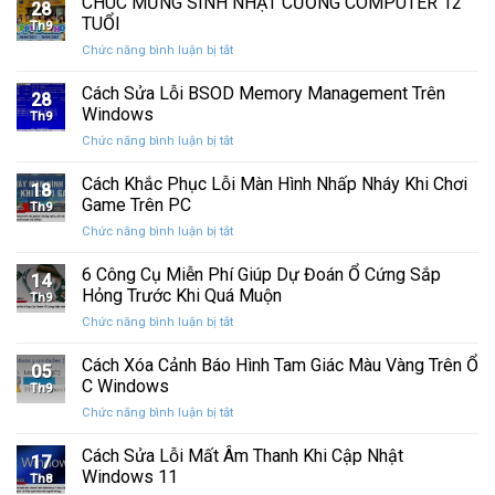
CHÚC MỪNG SINH NHẬT CƯỜNG COMPUTER 12
nhất
28
thức
máy
TUỔI
Th9
phát
tính
ở
Chức năng bình luận bị tắt
hành
của
CHÚC
Windows
bạn
MỪNG
Cách Sửa Lỗi BSOD Memory Management Trên
11
khỏi
28
SINH
25H2:
Windows
những
Th9
NHẬT
Bản
con
ở
Chức năng bình luận bị tắt
CƯỜNG
cập
mắt
Cách
COMPUTER
nhật
tò
Sửa
Cách Khắc Phục Lỗi Màn Hình Nhấp Nháy Khi Chơi
12
lớn
18
mò
Lỗi
TUỔI
Game Trên PC
với
Th9
BSOD
nhiều
ở
Chức năng bình luận bị tắt
Memory
cải
Cách
Management
tiến
Khắc
6 Công Cụ Miễn Phí Giúp Dự Đoán Ổ Cứng Sắp
Trên
14
quan
Phục
Windows
Hỏng Trước Khi Quá Muộn
trọng
Th9
Lỗi
ở
Chức năng bình luận bị tắt
Màn
6
Hình
Công
Cách Xóa Cảnh Báo Hình Tam Giác Màu Vàng Trên Ổ
Nhấp
05
Cụ
Nháy
C Windows
Th9
Miễn
Khi
ở
Chức năng bình luận bị tắt
Phí
Chơi
Cách
Giúp
Game
Xóa
Cách Sửa Lỗi Mất Âm Thanh Khi Cập Nhật
Dự
Trên
17
Cảnh
Đoán
Windows 11
PC
Th8
Báo
Ổ