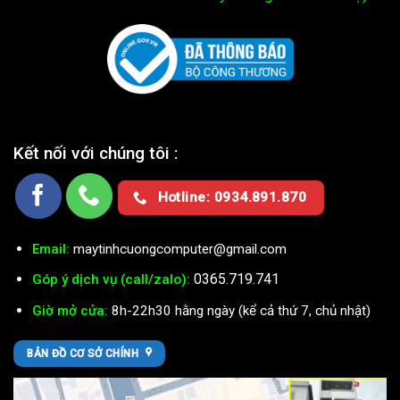
Kết nối với chúng tôi :
Hotline: 0934.891.870
Email:
maytinhcuongcomputer@gmail.com
0365.719.741
Góp ý dịch vụ (call/zalo):
Giờ mở cửa:
8h-22h30 hằng ngày (kể cả thứ 7, chủ nhật)
BẢN ĐỒ CƠ SỞ CHÍNH