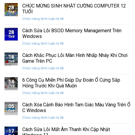
nhanh
chính
CHÚC MỪNG SINH NHẬT CƯỜNG COMPUTER 12
vệ
nhất
28
thức
máy
TUỔI
Th9
phát
tính
ở
Chức năng bình luận bị tắt
hành
của
CHÚC
Windows
bạn
MỪNG
Cách Sửa Lỗi BSOD Memory Management Trên
11
khỏi
28
SINH
25H2:
Windows
những
Th9
NHẬT
Bản
con
ở
Chức năng bình luận bị tắt
CƯỜNG
cập
mắt
Cách
COMPUTER
nhật
tò
Sửa
Cách Khắc Phục Lỗi Màn Hình Nhấp Nháy Khi Chơi
12
lớn
18
mò
Lỗi
TUỔI
Game Trên PC
với
Th9
BSOD
nhiều
ở
Chức năng bình luận bị tắt
Memory
cải
Cách
Management
tiến
Khắc
6 Công Cụ Miễn Phí Giúp Dự Đoán Ổ Cứng Sắp
Trên
14
quan
Phục
Windows
Hỏng Trước Khi Quá Muộn
trọng
Th9
Lỗi
ở
Chức năng bình luận bị tắt
Màn
6
Hình
Công
Cách Xóa Cảnh Báo Hình Tam Giác Màu Vàng Trên Ổ
Nhấp
05
Cụ
Nháy
C Windows
Th9
Miễn
Khi
ở
Chức năng bình luận bị tắt
Phí
Chơi
Cách
Giúp
Game
Xóa
Cách Sửa Lỗi Mất Âm Thanh Khi Cập Nhật
Dự
Trên
17
Cảnh
Đoán
PC