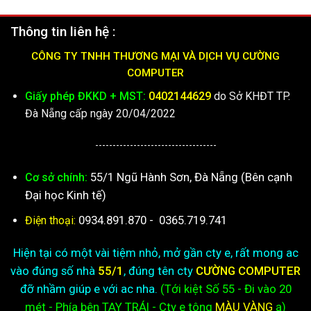
Thông tin liên hệ :
CÔNG TY TNHH THƯƠNG MẠI VÀ DỊCH VỤ CƯỜNG
COMPUTER
Giấy phép ĐKKD + MST:
0402144629
do Sở KHĐT TP.
Đà Nẵng cấp ngày 20/04/2022
-----------------------------------
55/1 Ngũ Hành Sơn, Đà Nẵng (Bên cạnh
Cơ sở chính:
Đại học Kinh tế)
0934.891.870
-
0365.719.741
Điện thoại:
Hiện tại có một vài tiệm nhỏ, mở gần cty e, rất mong ac
vào đúng số nhà
55/1
, đúng tên cty
CƯỜNG COMPUTER
đỡ nhầm giúp e với ac nha.
(Tới kiệt
Số 55 - Đi vào 20
mét - Phía bên TAY TRÁI - Cty e
tông
MÀU VÀNG
ạ)