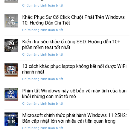
Windows
Cấp
ở
Chức năng bình luận bị tắt
Restore
Sau
Khắc
bị
Ba
Phục
Khắc Phục Sự Cố Click Chuột Phải Trên Windows
kẹt
Thập
12
Sự
%
10: Hướng Dẫn Chi Tiết
Kỷ
Th12
Cố
khi
“Đứng
ở
Chức năng bình luận bị tắt
Click
sao
Yên”
Khắc
Chuột
lưu
Phục
Kiểm tra sức khỏe ổ cứng SSD: Hướng dẫn 10+
Phải
và
20
Sự
Trên
phần mềm test tốt nhất
khôi
Th11
Cố
Windows
phục
ở
Chức năng bình luận bị tắt
Click
10:
dữ
Kiểm
Chuột
Hướng
liệu
tra
13 cách khắc phục laptop không kết nối được WiFi
Phải
Dẫn
02
sức
Trên
nhanh nhất
Chi
Th11
khỏe
Windows
Tiết
ở
Chức năng bình luận bị tắt
ổ
10:
13
cứng
Hướng
cách
Phím tắt Windows này sẽ bảo vệ máy tính của bạn
SSD:
Dẫn
23
khắc
Hướng
khỏi những con mắt tò mò
Chi
Th10
phục
dẫn
Tiết
ở
Chức năng bình luận bị tắt
laptop
10+
Phím
không
phần
tắt
Microsoft chính thức phát hành Windows 11 25H2:
kết
mềm
17
Windows
nối
Bản cập nhật lớn với nhiều cải tiến quan trọng
test
Th10
này
được
tốt
ở
Chức năng bình luận bị tắt
sẽ
WiFi
nhất
Microsoft
bảo