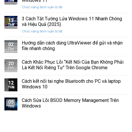
Windows 11
Th8
Báo
Ổ
ở
Chức năng bình luận bị tắt
Hình
Cứng
Cách
Tam
Sắp
Sửa
3 Cách Tắt Tường Lửa Windows 11 Nhanh Chóng
Giác
Hỏng
13
Lỗi
Màu
và Hiệu Quả (2025)
Trước
Th8
Mất
Vàng
Khi
ở
Chức năng bình luận bị tắt
Âm
Trên
Quá
3
Thanh
Ổ
Muộn
Cách
Hướng dẫn cách dùng UltraViewer để gửi và nhận
Khi
C
02
Tắt
Cập
file nhanh chóng
Windows
Th6
Tường
Nhật
Lửa
Windows
Cách Khắc Phục Lỗi “Kết Nối Của Bạn Không Phải
Windows
11
20
11
Là Kết Nối Riêng Tư” Trên Google Chrome
Th5
Nhanh
Chóng
Cách kết nối tai nghe Bluetooth cho PC và laptop
và
12
Windows 10
Hiệu
Th5
Quả
(2025)
Cách Sửa Lỗi BSOD Memory Management Trên
05
Windows
Th5