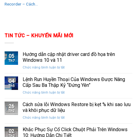
Recorder – Cách...
TIN TỨC – KHUYẾN MÃI MỚI
Hướng dẫn cập nhật driver card đồ họa trên
05
Windows 10 và 11
Th7
ở
Chức năng bình luận bị tắt
Hướng
dẫn
Lệnh Run Huyền Thoại Của Windows Được Nâng
04
cập
Cấp Sau Ba Thập Kỷ “Đứng Yên”
Th5
nhật
ở
Chức năng bình luận bị tắt
driver
Lệnh
card
Run
Cách sửa lỗi Windows Restore bị kẹt % khi sao lưu
đồ
26
Huyền
họa
và khôi phục dữ liệu
Th2
Thoại
trên
ở
Chức năng bình luận bị tắt
Của
Windows
Cách
Windows
10
sửa
Khắc Phục Sự Cố Click Chuột Phải Trên Windows
Được
và
02
lỗi
Nâng
10: Hướng Dẫn Chi Tiết
11
Th2