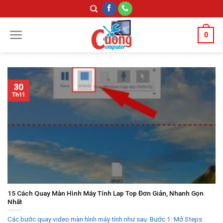
Skip
to
content
0
30
Th11
15 Cách Quay Màn Hình Máy Tính Lap Top Đơn Giản, Nhanh Gọn
Nhất
Các bước quay video màn hình máy tính như sau: Bước 1: Mở Steps