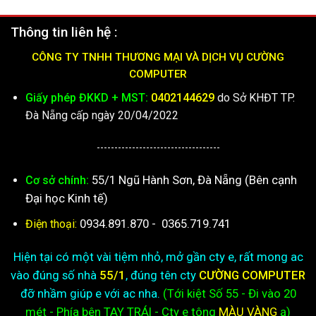
Thông tin liên hệ :
CÔNG TY TNHH THƯƠNG MẠI VÀ DỊCH VỤ CƯỜNG
COMPUTER
Giấy phép ĐKKD + MST:
0402144629
do Sở KHĐT TP.
Đà Nẵng cấp ngày 20/04/2022
-----------------------------------
55/1 Ngũ Hành Sơn, Đà Nẵng (Bên cạnh
Cơ sở chính:
Đại học Kinh tế)
0934.891.870
-
0365.719.741
Điện thoại:
Hiện tại có một vài tiệm nhỏ, mở gần cty e, rất mong ac
vào đúng số nhà
55/1
, đúng tên cty
CƯỜNG COMPUTER
đỡ nhầm giúp e với ac nha.
(Tới kiệt
Số 55 - Đi vào 20
mét - Phía bên TAY TRÁI - Cty e
tông
MÀU VÀNG
ạ)