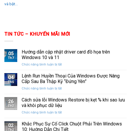
và bật...
TIN TỨC – KHUYẾN MÃI MỚI
Hướng dẫn cập nhật driver card đồ họa trên
05
Windows 10 và 11
Th7
ở
Chức năng bình luận bị tắt
Hướng
dẫn
Lệnh Run Huyền Thoại Của Windows Được Nâng
04
cập
Cấp Sau Ba Thập Kỷ “Đứng Yên”
Th5
nhật
ở
Chức năng bình luận bị tắt
driver
Lệnh
card
Run
Cách sửa lỗi Windows Restore bị kẹt % khi sao lưu
đồ
26
Huyền
họa
và khôi phục dữ liệu
Th2
Thoại
trên
ở
Chức năng bình luận bị tắt
Của
Windows
Cách
Windows
10
sửa
Khắc Phục Sự Cố Click Chuột Phải Trên Windows
Được
và
02
lỗi
Nâng
10: Hướng Dẫn Chi Tiết
11
Th2