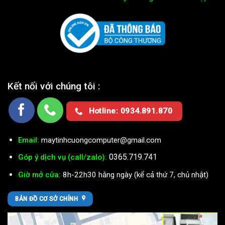
Kết nối với chúng tôi :
Hotline: 0934.891.870
Email:
maytinhcuongcomputer@gmail.com
0365.719.741
Góp ý dịch vụ (call/zalo):
Giờ mở cửa:
8h-22h30 hằng ngày (kể cả thứ 7, chủ nhật)
BẢN ĐỒ CƠ SỞ CHÍNH