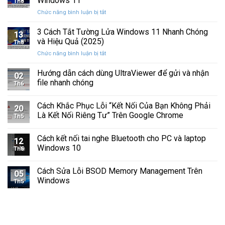
Windows 11
Th8
Báo
Ổ
ở
Chức năng bình luận bị tắt
Hình
Cứng
Cách
Tam
Sắp
Sửa
3 Cách Tắt Tường Lửa Windows 11 Nhanh Chóng
Giác
Hỏng
13
Lỗi
Màu
và Hiệu Quả (2025)
Trước
Th8
Mất
Vàng
Khi
ở
Chức năng bình luận bị tắt
Âm
Trên
Quá
3
Thanh
Ổ
Muộn
Cách
Hướng dẫn cách dùng UltraViewer để gửi và nhận
Khi
C
02
Tắt
Cập
file nhanh chóng
Windows
Th6
Tường
Nhật
Lửa
Windows
Cách Khắc Phục Lỗi “Kết Nối Của Bạn Không Phải
Windows
11
20
11
Là Kết Nối Riêng Tư” Trên Google Chrome
Th5
Nhanh
Chóng
Cách kết nối tai nghe Bluetooth cho PC và laptop
và
12
Windows 10
Hiệu
Th5
Quả
(2025)
Cách Sửa Lỗi BSOD Memory Management Trên
05
Windows
Th5