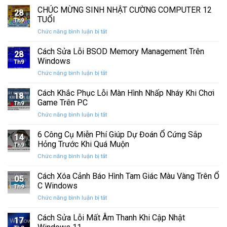
nhanh
chính
CHÚC MỪNG SINH NHẬT CƯỜNG COMPUTER 12
vệ
nhất
28
thức
máy
TUỔI
Th9
phát
tính
ở
Chức năng bình luận bị tắt
hành
của
CHÚC
Windows
bạn
MỪNG
Cách Sửa Lỗi BSOD Memory Management Trên
11
khỏi
28
SINH
25H2:
Windows
những
Th9
NHẬT
Bản
con
ở
Chức năng bình luận bị tắt
CƯỜNG
cập
mắt
Cách
COMPUTER
nhật
tò
Sửa
Cách Khắc Phục Lỗi Màn Hình Nhấp Nháy Khi Chơi
12
lớn
18
mò
Lỗi
TUỔI
Game Trên PC
với
Th9
BSOD
nhiều
ở
Chức năng bình luận bị tắt
Memory
cải
Cách
Management
tiến
Khắc
6 Công Cụ Miễn Phí Giúp Dự Đoán Ổ Cứng Sắp
Trên
14
quan
Phục
Windows
Hỏng Trước Khi Quá Muộn
trọng
Th9
Lỗi
ở
Chức năng bình luận bị tắt
Màn
6
Hình
Công
Cách Xóa Cảnh Báo Hình Tam Giác Màu Vàng Trên Ổ
Nhấp
05
Cụ
Nháy
C Windows
Th9
Miễn
Khi
ở
Chức năng bình luận bị tắt
Phí
Chơi
Cách
Giúp
Game
Xóa
Cách Sửa Lỗi Mất Âm Thanh Khi Cập Nhật
Dự
Trên
17
Cảnh
Đoán
PC