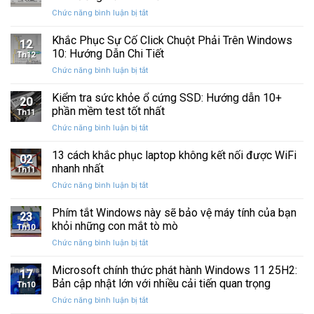
Windows
Cấp
ở
Chức năng bình luận bị tắt
Restore
Sau
Khắc
bị
Ba
Phục
Khắc Phục Sự Cố Click Chuột Phải Trên Windows
kẹt
Thập
12
Sự
%
10: Hướng Dẫn Chi Tiết
Kỷ
Th12
Cố
khi
“Đứng
ở
Chức năng bình luận bị tắt
Click
sao
Yên”
Khắc
Chuột
lưu
Phục
Kiểm tra sức khỏe ổ cứng SSD: Hướng dẫn 10+
Phải
và
20
Sự
Trên
phần mềm test tốt nhất
khôi
Th11
Cố
Windows
phục
ở
Chức năng bình luận bị tắt
Click
10:
dữ
Kiểm
Chuột
Hướng
liệu
tra
13 cách khắc phục laptop không kết nối được WiFi
Phải
Dẫn
02
sức
Trên
nhanh nhất
Chi
Th11
khỏe
Windows
Tiết
ở
Chức năng bình luận bị tắt
ổ
10:
13
cứng
Hướng
cách
Phím tắt Windows này sẽ bảo vệ máy tính của bạn
SSD:
Dẫn
23
khắc
Hướng
khỏi những con mắt tò mò
Chi
Th10
phục
dẫn
Tiết
ở
Chức năng bình luận bị tắt
laptop
10+
Phím
không
phần
tắt
Microsoft chính thức phát hành Windows 11 25H2:
kết
mềm
17
Windows
nối
Bản cập nhật lớn với nhiều cải tiến quan trọng
test
Th10
này
được
tốt
ở
Chức năng bình luận bị tắt
sẽ
WiFi
nhất
Microsoft
bảo