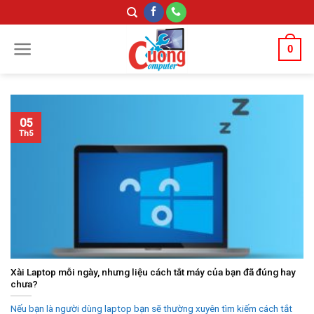
Skip
to
content
0
05
Th5
Xài Laptop mỗi ngày, nhưng liệu cách tắt máy của bạn đã đúng hay
chưa?
Nếu bạn là người dùng laptop bạn sẽ thường xuyên tìm kiếm cách tắt