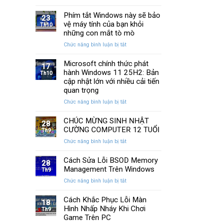
13
SSD:
Chi
cách
Phím tắt Windows này sẽ bảo
Hướng
Tiết
23
khắc
vệ máy tính của bạn khỏi
dẫn
Th10
phục
10+
những con mắt tò mò
laptop
phần
ở
Chức năng bình luận bị tắt
không
mềm
Phím
kết
test
tắt
Microsoft chính thức phát
nối
tốt
17
Windows
hành Windows 11 25H2: Bản
được
Th10
nhất
này
WiFi
cập nhật lớn với nhiều cải tiến
sẽ
nhanh
quan trọng
bảo
nhất
ở
Chức năng bình luận bị tắt
vệ
Microsoft
máy
chính
CHÚC MỪNG SINH NHẬT
tính
28
thức
của
CƯỜNG COMPUTER 12 TUỔI
Th9
phát
bạn
ở
Chức năng bình luận bị tắt
hành
khỏi
CHÚC
Windows
những
MỪNG
Cách Sửa Lỗi BSOD Memory
11
con
28
SINH
Management Trên Windows
25H2:
Th9
mắt
NHẬT
Bản
tò
ở
Chức năng bình luận bị tắt
CƯỜNG
cập
mò
Cách
COMPUTER
nhật
Sửa
Cách Khắc Phục Lỗi Màn
12
18
lớn
Lỗi
Hình Nhấp Nháy Khi Chơi
TUỔI
Th9
với
BSOD
Game Trên PC
nhiều