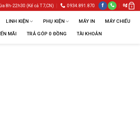
ửa 8h-22h30 (Kể cả T7,CN)
0934.891.870
0
₫
0
LINH KIỆN
PHỤ KIỆN
MÁY IN
MÁY CHIẾU
ẾN MÃI
TRẢ GÓP 0 ĐỒNG
TÀI KHOẢN