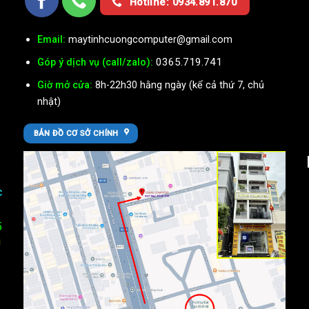
Hotline: 0934.891.870
Email:
maytinhcuongcomputer@gmail.com
0365.719.741
Góp ý dịch vụ (call/zalo):
Giờ mở cửa:
8h-22h30 hằng ngày (kể cả thứ 7, chủ
nhật)
BẢN ĐỒ CƠ SỞ CHÍNH
c
5
U