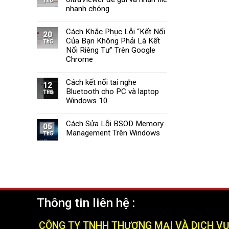
Th6
Tường
Windows
nhanh chóng
Lửa
11
Windows
Cách Khắc Phục Lỗi “Kết Nối
11
20
Của Bạn Không Phải Là Kết
Nhanh
Th5
Chóng
Nối Riêng Tư” Trên Google
và
Chrome
Hiệu
Quả
Cách kết nối tai nghe
(2025)
12
Bluetooth cho PC và laptop
Th5
Windows 10
Cách Sửa Lỗi BSOD Memory
05
Management Trên Windows
Th5
Thông tin liên hệ :
CÔNG TY TNHH THƯƠNG MẠI VÀ DỊCH V