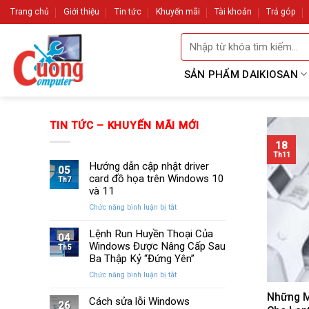
Skip
Trang chủ
Giới thiệu
Tin tức
Khuyến mãi
Tài khoản
Trả góp
to
Tìm
content
kiếm:
SẢN PHẨM DAIKIOSAN
TIN TỨC – KHUYẾN MÃI MỚI
18
Th11
Hướng dẫn cập nhật driver
05
card đồ họa trên Windows 10
Th7
và 11
ở
Chức năng bình luận bị tắt
Hướng
dẫn
Lệnh Run Huyền Thoại Của
04
cập
Windows Được Nâng Cấp Sau
Th5
nhật
Ba Thập Kỷ “Đứng Yên”
driver
ở
Chức năng bình luận bị tắt
card
Lệnh
đồ
Những M
Run
Cách sửa lỗi Windows
họa
26