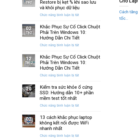
Cho Lap
Huyền
Restore bị kẹt % khi sao lưu
trên
Th2
Thoại
Windows
và khôi phục dữ liệu
Của
Cách tăng
10
ở
Chức năng bình luận bị tắt
Windows
và
tốc...
Cách
Được
11
sửa
Khắc Phục Sự Cố Click Chuột
Nâng
02
lỗi
Phải Trên Windows 10:
Cấp
Th2
Windows
Sau
Hướng Dẫn Chi Tiết
Restore
Ba
ở
Chức năng bình luận bị tắt
bị
Thập
Khắc
kẹt
Kỷ
Phục
Khắc Phục Sự Cố Click Chuột
%
“Đứng
12
Sự
Phải Trên Windows 10:
khi
Th12
Yên”
Cố
sao
Hướng Dẫn Chi Tiết
Click
lưu
ở
Chức năng bình luận bị tắt
Chuột
và
Khắc
Phải
khôi
Phục
Kiểm tra sức khỏe ổ cứng
Trên
phục
20
Sự
SSD: Hướng dẫn 10+ phần
Windows
Th11
dữ
Cố
10:
mềm test tốt nhất
liệu
Click
Hướng
ở
Chức năng bình luận bị tắt
Chuột
Dẫn
Kiểm
Phải
Chi
tra
13 cách khắc phục laptop
Trên
Tiết
02
sức
không kết nối được WiFi
Windows
Th11
khỏe
10:
nhanh nhất
ổ
Hướng
ở
Chức năng bình luận bị tắt
cứng
Dẫn