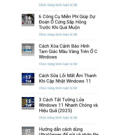
Memory
cải
ở
Chức năng bình luận bị tắt
Management
tiến
Cách
Trên
quan
Khắc
6 Công Cụ Miễn Phí Giúp Dự
Windows
14
trọng
Phục
Đoán Ổ Cứng Sắp Hỏng
Th9
Lỗi
Trước Khi Quá Muộn
Màn
ở
Chức năng bình luận bị tắt
Hình
6
Nhấp
Công
Cách Xóa Cảnh Báo Hình
Nháy
05
Cụ
Tam Giác Màu Vàng Trên Ổ C
Khi
Th9
Miễn
Chơi
Windows
Phí
Game
ở
Chức năng bình luận bị tắt
Giúp
Trên
Cách
Dự
PC
Xóa
Cách Sửa Lỗi Mất Âm Thanh
Đoán
17
Cảnh
Khi Cập Nhật Windows 11
Ổ
Th8
Báo
Cứng
ở
Chức năng bình luận bị tắt
Hình
Sắp
Cách
Tam
Hỏng
Sửa
3 Cách Tắt Tường Lửa
Giác
13
Trước
Lỗi
Windows 11 Nhanh Chóng và
Màu
Th8
Khi
Mất
Hiệu Quả (2025)
Vàng
Quá
Âm
Trên
Muộn
ở
Chức năng bình luận bị tắt
Thanh
Ổ
3
Khi
C
Cách
Hướng dẫn cách dùng
Cập
02
Windows
Tắt
UltraViewer để gửi và nhận file
Nhật