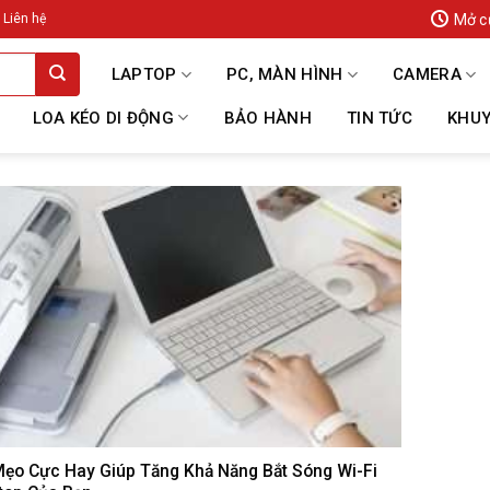
Mở c
Liên hệ
LAPTOP
PC, MÀN HÌNH
CAMERA
LOA KÉO DI ĐỘNG
BẢO HÀNH
TIN TỨC
KHUY
ẹo Cực Hay Giúp Tăng Khả Năng Bắt Sóng Wi-Fi