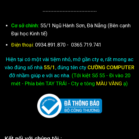
-----------------------------------
55/1 Ngũ Hành Sơn, Đà Nẵng (Bên cạnh
Cơ sở chính:
Đại học Kinh tế)
0934.891.870
-
0365.719.741
Điện thoại:
Hiện tại có một vài tiệm nhỏ, mở gần cty e, rất mong ac
vào đúng số nhà
55/1
, đúng tên cty
CƯỜNG COMPUTER
đỡ nhầm giúp e với ac nha.
(Tới kiệt
Số 55 - Đi vào 20
mét - Phía bên TAY TRÁI - Cty e
tông
MÀU VÀNG
ạ)
Kết nối với chúng tôi :