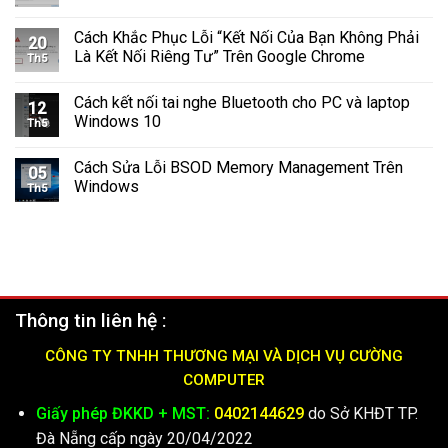
Tường
Nhật
Lửa
Windows
Cách Khắc Phục Lỗi “Kết Nối Của Bạn Không Phải
Windows
11
20
11
Là Kết Nối Riêng Tư” Trên Google Chrome
Th5
Nhanh
Chóng
Cách kết nối tai nghe Bluetooth cho PC và laptop
và
12
Windows 10
Hiệu
Th5
Quả
(2025)
Cách Sửa Lỗi BSOD Memory Management Trên
05
Windows
Th5
Thông tin liên hệ :
CÔNG TY TNHH THƯƠNG MẠI VÀ DỊCH VỤ CƯỜNG
COMPUTER
Giấy phép ĐKKD + MST:
0402144629
do Sở KHĐT TP.
Đà Nẵng cấp ngày 20/04/2022