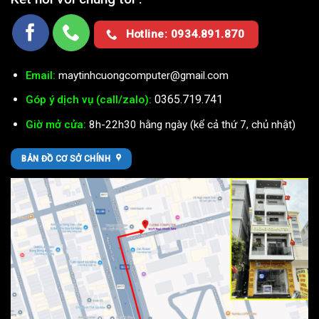
Hotline: 0934.891.870
Email:
maytinhcuongcomputer@gmail.com
0365.719.741
Góp ý dịch vụ (call/zalo):
Giờ mở cửa:
8h-22h30 hằng ngày (kể cả thứ 7, chủ nhật)
BẢN ĐỒ CƠ SỞ CHÍNH