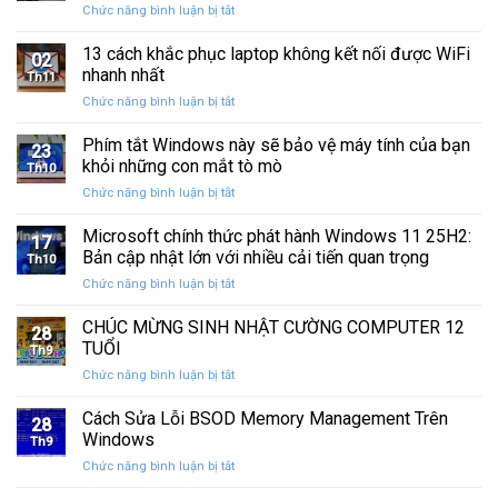
phục
ở
Chức năng bình luận bị tắt
Click
10:
dữ
Kiểm
Chuột
Hướng
liệu
tra
13 cách khắc phục laptop không kết nối được WiFi
Phải
Dẫn
02
sức
Trên
nhanh nhất
Chi
Th11
khỏe
Windows
Tiết
ở
Chức năng bình luận bị tắt
ổ
10:
13
cứng
Hướng
cách
Phím tắt Windows này sẽ bảo vệ máy tính của bạn
SSD:
Dẫn
23
khắc
Hướng
khỏi những con mắt tò mò
Chi
Th10
phục
dẫn
Tiết
ở
Chức năng bình luận bị tắt
laptop
10+
Phím
không
phần
tắt
Microsoft chính thức phát hành Windows 11 25H2:
kết
mềm
17
Windows
nối
Bản cập nhật lớn với nhiều cải tiến quan trọng
test
Th10
này
được
tốt
ở
Chức năng bình luận bị tắt
sẽ
WiFi
nhất
Microsoft
bảo
nhanh
chính
CHÚC MỪNG SINH NHẬT CƯỜNG COMPUTER 12
vệ
nhất
28
thức
máy
TUỔI
Th9
phát
tính
ở
Chức năng bình luận bị tắt
hành
của
CHÚC
Windows
bạn
MỪNG
Cách Sửa Lỗi BSOD Memory Management Trên
11
khỏi
28
SINH
25H2:
Windows
những
Th9
NHẬT
Bản
con
ở
Chức năng bình luận bị tắt
CƯỜNG
cập
mắt
Cách
COMPUTER
nhật
tò