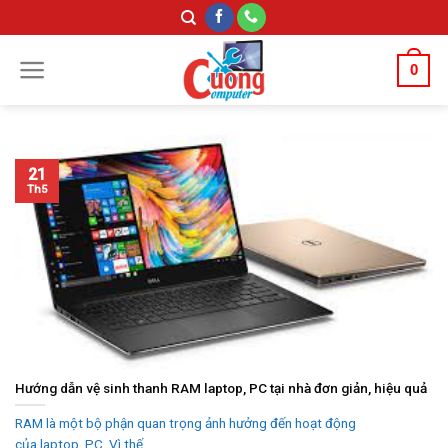
Skip
to
content
0
21
Th5
Hướng dẫn vệ sinh thanh RAM laptop, PC tại nhà đơn giản, hiệu quả
RAM là một bộ phận quan trọng ảnh hưởng đến hoạt động
của laptop, PC. Vì thế...