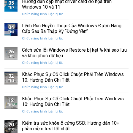
Hướng dẫn cập nhật driver card đồ họa trên
05
Windows 10 và 11
Th7
ở
Chức năng bình luận bị tắt
Hướng
dẫn
Lệnh Run Huyền Thoại Của Windows Được Nâng
04
cập
Cấp Sau Ba Thập Kỷ “Đứng Yên”
Th5
nhật
ở
Chức năng bình luận bị tắt
driver
Lệnh
card
Run
Cách sửa lỗi Windows Restore bị kẹt % khi sao lưu
đồ
26
Huyền
họa
và khôi phục dữ liệu
Th2
Thoại
trên
ở
Chức năng bình luận bị tắt
Của
Windows
Cách
Windows
10
sửa
Khắc Phục Sự Cố Click Chuột Phải Trên Windows
Được
và
02
lỗi
Nâng
10: Hướng Dẫn Chi Tiết
11
Th2
Windows
Cấp
ở
Chức năng bình luận bị tắt
Restore
Sau
Khắc
bị
Ba
Phục
Khắc Phục Sự Cố Click Chuột Phải Trên Windows
kẹt
Thập
12
Sự
%
10: Hướng Dẫn Chi Tiết
Kỷ
Th12
Cố
khi
“Đứng
ở
Chức năng bình luận bị tắt
Click
sao
Yên”
Khắc
Chuột
lưu
Phục
Kiểm tra sức khỏe ổ cứng SSD: Hướng dẫn 10+
Phải
và
20
Sự
Trên
phần mềm test tốt nhất
khôi
Th11
Cố
Windows