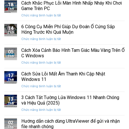
Sửa
Cách Khắc Phục Lỗi Màn Hình Nhấp Nháy Khi Chơi
12
lớn
18
mò
Lỗi
TUỔI
Game Trên PC
với
Th9
BSOD
nhiều
ở
Chức năng bình luận bị tắt
Memory
cải
Cách
Management
tiến
Khắc
6 Công Cụ Miễn Phí Giúp Dự Đoán Ổ Cứng Sắp
Trên
14
quan
Phục
Windows
Hỏng Trước Khi Quá Muộn
trọng
Th9
Lỗi
ở
Chức năng bình luận bị tắt
Màn
6
Hình
Công
Cách Xóa Cảnh Báo Hình Tam Giác Màu Vàng Trên Ổ
Nhấp
05
Cụ
Nháy
C Windows
Th9
Miễn
Khi
ở
Chức năng bình luận bị tắt
Phí
Chơi
Cách
Giúp
Game
Xóa
Cách Sửa Lỗi Mất Âm Thanh Khi Cập Nhật
Dự
Trên
17
Cảnh
Đoán
Windows 11
PC
Th8
Báo
Ổ
ở
Chức năng bình luận bị tắt
Hình
Cứng
Cách
Tam
Sắp
Sửa
3 Cách Tắt Tường Lửa Windows 11 Nhanh Chóng
Giác
Hỏng
13
Lỗi
Màu
và Hiệu Quả (2025)
Trước
Th8
Mất
Vàng
Khi
ở
Chức năng bình luận bị tắt
Âm
Trên
Quá
3
Thanh
Ổ
Muộn
Cách
Hướng dẫn cách dùng UltraViewer để gửi và nhận
Khi
C
02
Tắt
Cập
file nhanh chóng
Windows
Th6