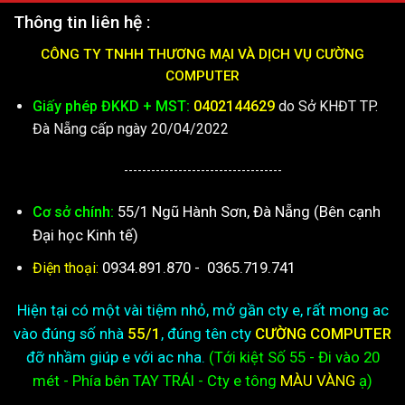
Thông tin liên hệ :
CÔNG TY TNHH THƯƠNG MẠI VÀ DỊCH VỤ CƯỜNG
COMPUTER
Giấy phép ĐKKD + MST:
0402144629
do Sở KHĐT TP.
Đà Nẵng cấp ngày 20/04/2022
-----------------------------------
55/1 Ngũ Hành Sơn, Đà Nẵng (Bên cạnh
Cơ sở chính:
Đại học Kinh tế)
0934.891.870
-
0365.719.741
Điện thoại:
Hiện tại có một vài tiệm nhỏ, mở gần cty e, rất mong ac
vào đúng số nhà
55/1
, đúng tên cty
CƯỜNG COMPUTER
đỡ nhầm giúp e với ac nha.
(Tới kiệt
Số 55 - Đi vào 20
mét - Phía bên TAY TRÁI - Cty e
tông
MÀU VÀNG
ạ)