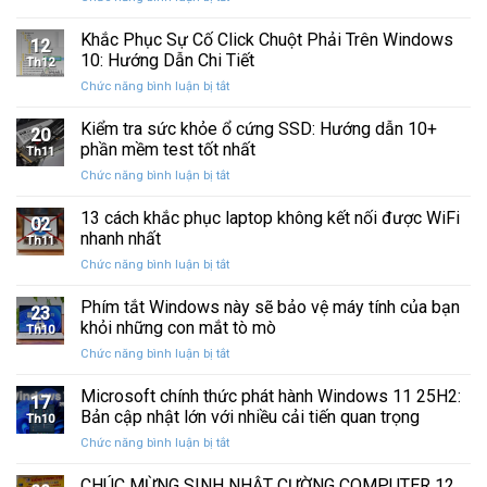
Sau
Khắc
bị
Ba
Phục
Khắc Phục Sự Cố Click Chuột Phải Trên Windows
kẹt
Thập
12
Sự
%
10: Hướng Dẫn Chi Tiết
Kỷ
Th12
Cố
khi
“Đứng
ở
Chức năng bình luận bị tắt
Click
sao
Yên”
Khắc
Chuột
lưu
Phục
Kiểm tra sức khỏe ổ cứng SSD: Hướng dẫn 10+
Phải
và
20
Sự
Trên
phần mềm test tốt nhất
khôi
Th11
Cố
Windows
phục
ở
Chức năng bình luận bị tắt
Click
10:
dữ
Kiểm
Chuột
Hướng
liệu
tra
13 cách khắc phục laptop không kết nối được WiFi
Phải
Dẫn
02
sức
Trên
nhanh nhất
Chi
Th11
khỏe
Windows
Tiết
ở
Chức năng bình luận bị tắt
ổ
10:
13
cứng
Hướng
cách
Phím tắt Windows này sẽ bảo vệ máy tính của bạn
SSD:
Dẫn
23
khắc
Hướng
khỏi những con mắt tò mò
Chi
Th10
phục
dẫn
Tiết
ở
Chức năng bình luận bị tắt
laptop
10+
Phím
không
phần
tắt
Microsoft chính thức phát hành Windows 11 25H2:
kết
mềm
17
Windows
nối
Bản cập nhật lớn với nhiều cải tiến quan trọng
test
Th10
này
được
tốt
ở
Chức năng bình luận bị tắt
sẽ
WiFi
nhất
Microsoft
bảo
nhanh
chính
CHÚC MỪNG SINH NHẬT CƯỜNG COMPUTER 12
vệ
nhất