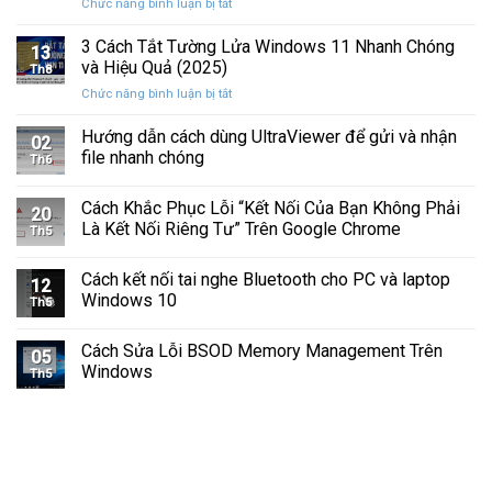
ở
Chức năng bình luận bị tắt
Hình
Cứng
Cách
Tam
Sắp
Sửa
3 Cách Tắt Tường Lửa Windows 11 Nhanh Chóng
Giác
Hỏng
13
Lỗi
Màu
và Hiệu Quả (2025)
Trước
Th8
Mất
Vàng
Khi
ở
Chức năng bình luận bị tắt
Âm
Trên
Quá
3
Thanh
Ổ
Muộn
Cách
Hướng dẫn cách dùng UltraViewer để gửi và nhận
Khi
C
02
Tắt
Cập
file nhanh chóng
Windows
Th6
Tường
Nhật
Lửa
Windows
Cách Khắc Phục Lỗi “Kết Nối Của Bạn Không Phải
Windows
11
20
11
Là Kết Nối Riêng Tư” Trên Google Chrome
Th5
Nhanh
Chóng
Cách kết nối tai nghe Bluetooth cho PC và laptop
và
12
Windows 10
Hiệu
Th5
Quả
(2025)
Cách Sửa Lỗi BSOD Memory Management Trên
05
Windows
Th5