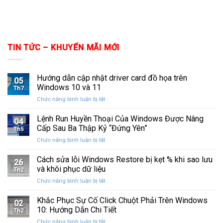
TIN TỨC – KHUYẾN MÃI MỚI
Hướng dẫn cập nhật driver card đồ họa trên
05
Windows 10 và 11
Th7
ở
Chức năng bình luận bị tắt
Hướng
dẫn
Lệnh Run Huyền Thoại Của Windows Được Nâng
04
cập
Cấp Sau Ba Thập Kỷ “Đứng Yên”
Th5
nhật
ở
Chức năng bình luận bị tắt
driver
Lệnh
card
Run
Cách sửa lỗi Windows Restore bị kẹt % khi sao lưu
đồ
26
Huyền
họa
và khôi phục dữ liệu
Th2
Thoại
trên
ở
Chức năng bình luận bị tắt
Của
Windows
Cách
Windows
10
sửa
Khắc Phục Sự Cố Click Chuột Phải Trên Windows
Được
và
02
lỗi
Nâng
10: Hướng Dẫn Chi Tiết
11
Th2
Windows
Cấp
ở
Chức năng bình luận bị tắt
Restore