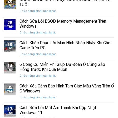
28
thức
máy
TUỔI
Th9
phát
tính
ở
Chức năng bình luận bị tắt
hành
của
CHÚC
Windows
bạn
MỪNG
Cách Sửa Lỗi BSOD Memory Management Trên
11
khỏi
28
SINH
25H2:
Windows
những
Th9
NHẬT
Bản
con
ở
Chức năng bình luận bị tắt
CƯỜNG
cập
mắt
Cách
COMPUTER
nhật
tò
Sửa
Cách Khắc Phục Lỗi Màn Hình Nhấp Nháy Khi Chơi
12
lớn
18
mò
Lỗi
TUỔI
Game Trên PC
với
Th9
BSOD
nhiều
ở
Chức năng bình luận bị tắt
Memory
cải
Cách
Management
tiến
Khắc
6 Công Cụ Miễn Phí Giúp Dự Đoán Ổ Cứng Sắp
Trên
14
quan
Phục
Windows
Hỏng Trước Khi Quá Muộn
trọng
Th9
Lỗi
ở
Chức năng bình luận bị tắt
Màn
6
Hình
Công
Cách Xóa Cảnh Báo Hình Tam Giác Màu Vàng Trên Ổ
Nhấp
05
Cụ
Nháy
C Windows
Th9
Miễn
Khi
ở
Chức năng bình luận bị tắt
Phí
Chơi
Cách
Giúp
Game
Xóa
Cách Sửa Lỗi Mất Âm Thanh Khi Cập Nhật
Dự
Trên
17
Cảnh
Đoán
Windows 11
PC
Th8
Báo
Ổ