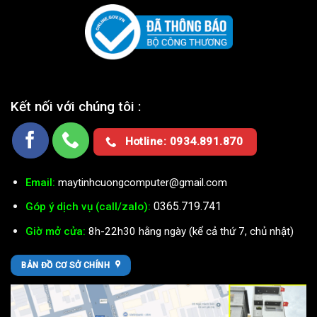
Kết nối với chúng tôi :
Hotline: 0934.891.870
Email:
maytinhcuongcomputer@gmail.com
0365.719.741
Góp ý dịch vụ (call/zalo):
Giờ mở cửa:
8h-22h30 hằng ngày (kể cả thứ 7, chủ nhật)
BẢN ĐỒ CƠ SỞ CHÍNH