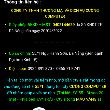
Thông tin liên hệ :
CÔNG TY TNHH THƯƠNG MẠI VÀ DỊCH VỤ CƯỜNG
COMPUTER
Giấy phép ĐKKD + MST:
0402144629
do Sở KHĐT TP.
Đà Nẵng cấp ngày 20/04/2022
-----------------------------------
55/1 Ngũ Hành Sơn, Đà Nẵng (Bên cạnh
Cơ sở chính:
Đại học Kinh tế)
0934.891.870
-
0365.719.741
Điện thoại:
Hiện tại có một vài tiệm nhỏ, mở gần cty e, rất mong ac
vào đúng số nhà
55/1
, đúng tên cty
CƯỜNG COMPUTER
đỡ nhầm giúp e với ac nha.
(Tới kiệt
Số 55 - Đi vào 20
mét - Phía bên TAY TRÁI - Cty e
tông
MÀU VÀNG
ạ)