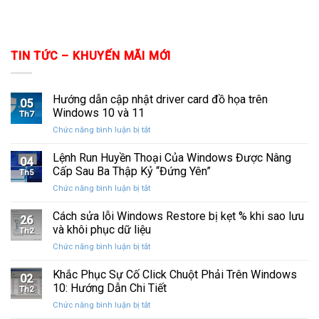
TIN TỨC – KHUYẾN MÃI MỚI
Hướng dẫn cập nhật driver card đồ họa trên
05
Windows 10 và 11
Th7
ở
Chức năng bình luận bị tắt
Hướng
dẫn
Lệnh Run Huyền Thoại Của Windows Được Nâng
04
cập
Cấp Sau Ba Thập Kỷ “Đứng Yên”
Th5
nhật
ở
Chức năng bình luận bị tắt
driver
Lệnh
card
Run
Cách sửa lỗi Windows Restore bị kẹt % khi sao lưu
đồ
26
Huyền
họa
và khôi phục dữ liệu
Th2
Thoại
trên
ở
Chức năng bình luận bị tắt
Của
Windows
Cách
Windows
10
sửa
Khắc Phục Sự Cố Click Chuột Phải Trên Windows
Được
và
02
lỗi
Nâng
10: Hướng Dẫn Chi Tiết
11
Th2
Windows
Cấp
ở
Chức năng bình luận bị tắt
Restore
Sau
Khắc
bị