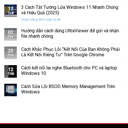
Cách
Tam
Sắp
Sửa
3 Cách Tắt Tường Lửa Windows 11 Nhanh Chóng
Giác
Hỏng
13
Lỗi
Màu
và Hiệu Quả (2025)
Trước
Th8
Mất
Vàng
Khi
ở
Chức năng bình luận bị tắt
Âm
Trên
Quá
3
Thanh
Ổ
Muộn
Cách
Hướng dẫn cách dùng UltraViewer để gửi và nhận
Khi
C
02
Tắt
Cập
file nhanh chóng
Windows
Th6
Tường
Nhật
Lửa
Windows
Cách Khắc Phục Lỗi “Kết Nối Của Bạn Không Phải
Windows
11
20
11
Là Kết Nối Riêng Tư” Trên Google Chrome
Th5
Nhanh
Chóng
Cách kết nối tai nghe Bluetooth cho PC và laptop
và
12
Windows 10
Hiệu
Th5
Quả
(2025)
Cách Sửa Lỗi BSOD Memory Management Trên
05
Windows
Th5