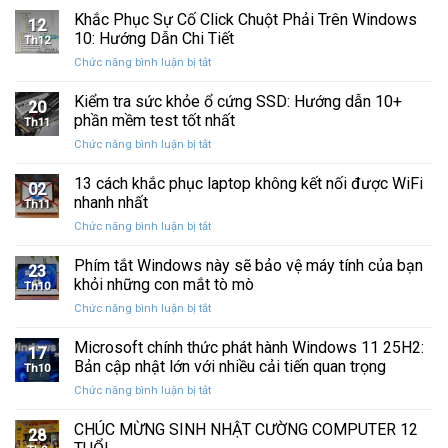
Ba
Phục
Khắc Phục Sự Cố Click Chuột Phải Trên Windows
kẹt
Thập
12
Sự
%
10: Hướng Dẫn Chi Tiết
Kỷ
Th12
Cố
khi
“Đứng
ở
Chức năng bình luận bị tắt
Click
sao
Yên”
Khắc
Chuột
lưu
Phục
Kiểm tra sức khỏe ổ cứng SSD: Hướng dẫn 10+
Phải
và
20
Sự
Trên
phần mềm test tốt nhất
khôi
Th11
Cố
Windows
phục
ở
Chức năng bình luận bị tắt
Click
10:
dữ
Kiểm
Chuột
Hướng
liệu
tra
13 cách khắc phục laptop không kết nối được WiFi
Phải
Dẫn
02
sức
Trên
nhanh nhất
Chi
Th11
khỏe
Windows
Tiết
ở
Chức năng bình luận bị tắt
ổ
10:
13
cứng
Hướng
cách
Phím tắt Windows này sẽ bảo vệ máy tính của bạn
SSD:
Dẫn
23
khắc
Hướng
khỏi những con mắt tò mò
Chi
Th10
phục
dẫn
Tiết
ở
Chức năng bình luận bị tắt
laptop
10+
Phím
không
phần
tắt
Microsoft chính thức phát hành Windows 11 25H2:
kết
mềm
17
Windows
nối
Bản cập nhật lớn với nhiều cải tiến quan trọng
test
Th10
này
được
tốt
ở
Chức năng bình luận bị tắt
sẽ
WiFi
nhất
Microsoft
bảo
nhanh
chính
CHÚC MỪNG SINH NHẬT CƯỜNG COMPUTER 12
vệ
nhất
28
thức
máy