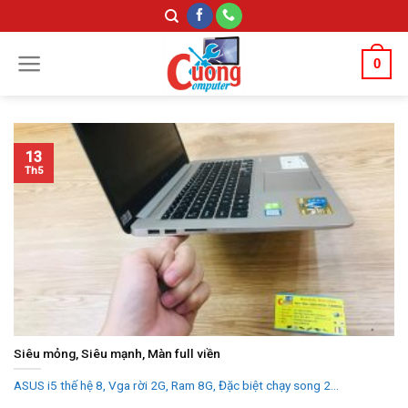
Skip
to
content
0
13
Th5
Siêu mỏng, Siêu mạnh, Màn full viền
ASUS i5 thế hệ 8, Vga rời 2G, Ram 8G, Đặc biệt chạy song 2...