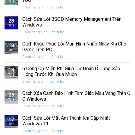
TUỔI
Th9
phát
tính
ở
Chức năng bình luận bị tắt
hành
của
CHÚC
Windows
bạn
MỪNG
Cách Sửa Lỗi BSOD Memory Management Trên
11
khỏi
28
SINH
25H2:
Windows
những
Th9
NHẬT
Bản
con
ở
Chức năng bình luận bị tắt
CƯỜNG
cập
mắt
Cách
COMPUTER
nhật
tò
Sửa
Cách Khắc Phục Lỗi Màn Hình Nhấp Nháy Khi Chơi
12
lớn
18
mò
Lỗi
TUỔI
Game Trên PC
với
Th9
BSOD
nhiều
ở
Chức năng bình luận bị tắt
Memory
cải
Cách
Management
tiến
Khắc
6 Công Cụ Miễn Phí Giúp Dự Đoán Ổ Cứng Sắp
Trên
14
quan
Phục
Windows
Hỏng Trước Khi Quá Muộn
trọng
Th9
Lỗi
ở
Chức năng bình luận bị tắt
Màn
6
Hình
Công
Cách Xóa Cảnh Báo Hình Tam Giác Màu Vàng Trên Ổ
Nhấp
05
Cụ
Nháy
C Windows
Th9
Miễn
Khi
ở
Chức năng bình luận bị tắt
Phí
Chơi
Cách
Giúp
Game
Xóa
Cách Sửa Lỗi Mất Âm Thanh Khi Cập Nhật
Dự
Trên
17
Cảnh
Đoán
Windows 11
PC
Th8
Báo
Ổ
ở
Chức năng bình luận bị tắt
Hình
Cứng