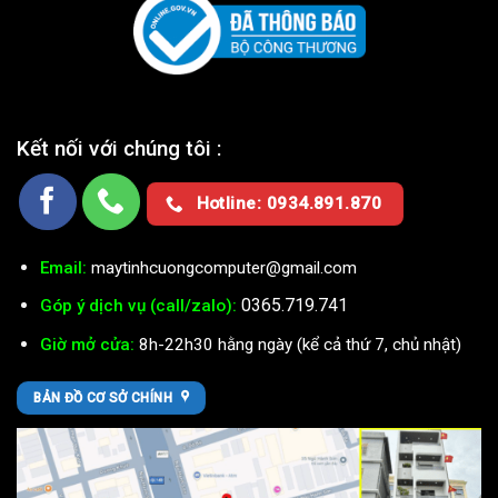
Kết nối với chúng tôi :
Hotline: 0934.891.870
Email:
maytinhcuongcomputer@gmail.com
0365.719.741
Góp ý dịch vụ (call/zalo):
Giờ mở cửa:
8h-22h30 hằng ngày (kể cả thứ 7, chủ nhật)
BẢN ĐỒ CƠ SỞ CHÍNH